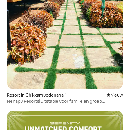
Resort in Chikkamuddenahalli
Nieuwe ac
Nieuw
Nenapu Resorts|Uitstapje voor familie en groep
Dodaballpura