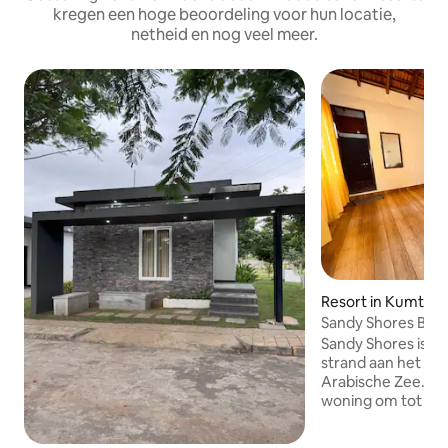
kregen een hoge beoordeling voor hun locatie,
netheid en nog veel meer.
Resort in Kumta
Sandy Shores Bea
Resort)-RN3
Sandy Shores is ee
strand aan het str
Arabische Zee. Dit
woning om tot ru
vrienden , familie
kleine onvergete