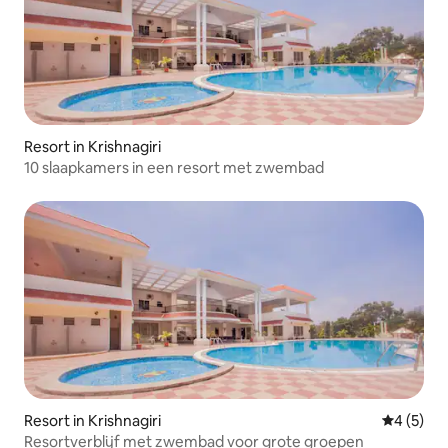
Resort in Krishnagiri
10 slaapkamers in een resort met zwembad
Resort in Krishnagiri
Gemiddeld
4 (5)
Resortverblijf met zwembad voor grote groepen