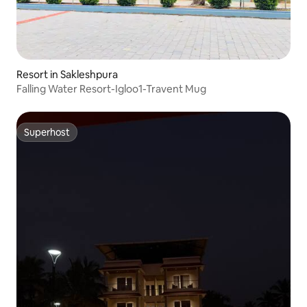
Resort in Sakleshpura
Falling Water Resort-Igloo1-Travent Mug
Superhost
Superhost