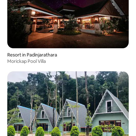
Resort in Padinjarathara
Morickap Pool Villa