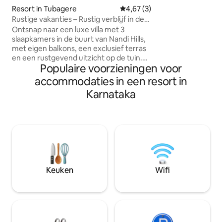
Activiteiten : geni
Resort in Tubagere
Gemiddelde beoordeling van 4,
4,67 (3)
Strandrestaurant 
Rustige vakanties – Rustig verblijf in de
ongedwongen keu
natuur met 3 slaapkamers
Ontsnap naar een luxe villa met 3
wandelingen Privéboottochten,
slaapkamers in de buurt van Nandi Hills,
kajakken, surfen
met eigen balkons, een exclusief terras
zee, enz. Bezoek
en een rustgevend uitzicht op de tuin.
bestemming : Yana-
Populaire voorzieningen voor
De villa is zorgvuldig ontworpen voor
Murdeshwara-tempel, enz
comfort en ontspanning en biedt ruime
accommodaties in een resort in
pauze van je regul
slaapkamers, elegante interieurs, een
ideaal om te genie
Karnataka
rustige omgeving en moderne
voorzieningen die ideaal zijn voor
gezinnen, groepen of wellnessreizigers.
Gasten kunnen zich ontspannen met
eersteklas natuurgeneeskundige
spatherapieën en holistische
wellnessbehandelingen, terwijl ze
genieten van de natuur, frisse lucht en
Keuken
Wifi
een serene ontsnapping aan het
stadsleven