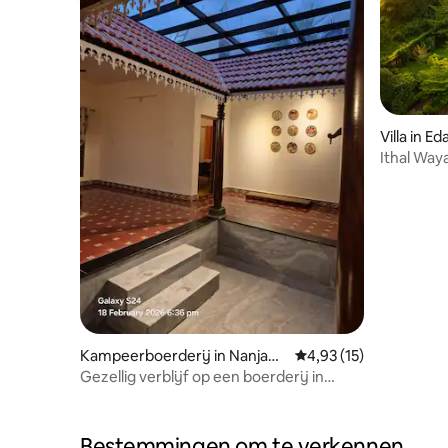
Villa in E
Ithal Way
slaapkame
Kampeerboerderij in Nanjana
Gemiddelde beoordelin
4,93 (15)
gudu
Gezellig verblijf op een boerderij in
thotti-stijl in Nanjangud
Bestemmingen om te verkennen