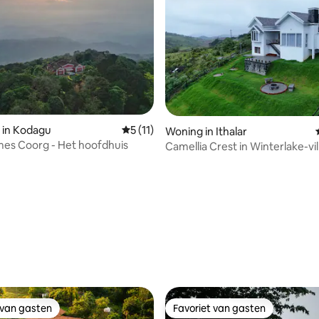
g van 4,9 uit 5, 87 recensies
 in Kodagu
Gemiddelde beoordeling van 5 uit 5, 11 
5 (11)
Woning in Ithalar
es Coorg - Het hoofdhuis
Camellia Crest in Winterlake-vil
 van gasten
Favoriet van gasten
 van gasten
Favoriet van gasten