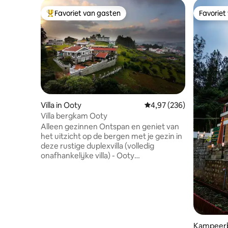
Favoriet van gasten
Favoriet
Topfavoriet van gasten
Favoriet
Villa in Ooty
Gemiddelde beoordeling 
4,97 (236)
Villa bergkam Ooty
Alleen gezinnen Ontspan en geniet van
het uitzicht op de bergen met je gezin in
deze rustige duplexvilla (volledig
onafhankelijke villa) - Ooty
speelgoedtreinstation en belangrijke
toeristische plaatsen binnen een straal
van 2 tot 4 km Keuken heeft
voorzieningen om thee koffie noedels
brood en baby's voedsel te maken ETEN;
Eten alle opties die we hebben - Je kunt
bestellen via het menu en zelfgemaakt
Kampeerbo