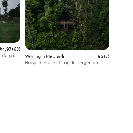
ecensies
Gemiddelde beoordeling van 4,97 uit 5, 63 recensies
4,97 (63)
rderij bos
Woning in Meppadi
Gemiddelde beoord
5 (7)
Huisje met uitzicht op de bergen op
koffieplantage, Wayanad