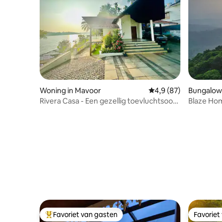
Woning in Mavoor
Gemiddelde beoordelin
4,9 (87)
Bungalow
Rivera Casa - Een gezellig toevluchtsoord
Blaze Hom
aan de rivier.
Favoriet van gasten
Favoriet
Topfavoriet van gasten
Favoriet