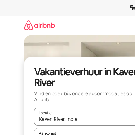
Ga
direct
naar
inhoud
Vakantieverhuur in Kaver
River
Vind en boek bijzondere accommodaties op
Airbnb
Locatie
Wanneer er suggesties beschikbaar zijn, maak je 
Aankomst