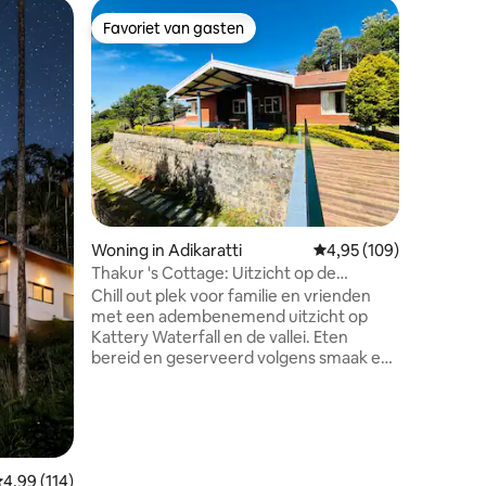
Woning i
Favoriet van gasten
Favor
Favoriet van gasten
Topfavo
The Yello
Coonoor
Ontsnap 
heuveltop
toevluch
uitzicht 
toevluch
beschikt 
kleurrij
prachtig
combinee
Woning in Adikaratti
Gemiddelde beoordeling
4,95 (109)
modern c
hemelbed
Thakur 's Cottage: Uitzicht op de
sterren 
waterval
Chill out plek voor familie en vrienden
dakraam. 
met een adembenemend uitzicht op
een geric
Kattery Waterfall en de vallei. Eten
Ervaar o
bereid en geserveerd volgens smaak en
wolken.
vraag. De conciërgefamilie is 24/7
beschikbaar voor de verhuurservice en
toont geweldige gastvrijheid. Je hebt
zowel binnen als buiten een open haard.
De plaats is uitgerust met alle
toiletartikelen, kluisje, wifi, koelkast
ecensies
emiddelde beoordeling van 4,99 uit 5, 114 recensies
4,99 (114)