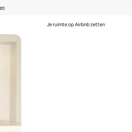
ven
Je ruimte op Airbnb zetten
ken of swipen.