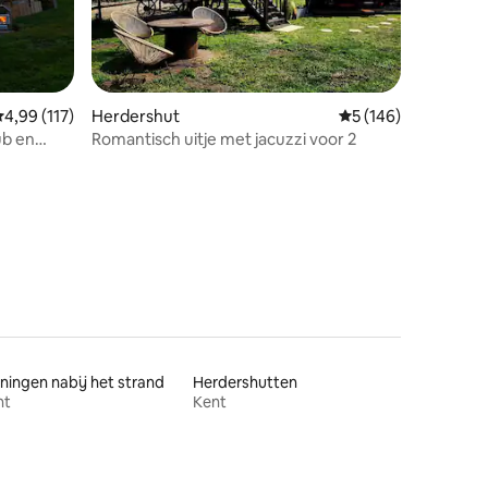
recensies
emiddelde beoordeling van 4,99 uit 5, 117 recensies
4,99 (117)
Herdershut
Gemiddelde beoordel
5 (146)
ub en
Romantisch uitje met jacuzzi voor 2
ingen nabij het strand
Herdershutten
nt
Kent