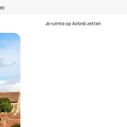
ven
Je ruimte op Airbnb zetten
ken of swipen.