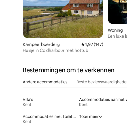
Woning
Een luxe 
jacuzzi
Kampeerboerderij
Gemiddelde beoordeling 
4,97 (147)
Huisje in Coldharbour met hottub
Bestemmingen om te verkennen
Andere accommodaties
Beste bezienswaardigheden
Villa's
Kent
Kent
Accommodaties met toilet op toegankelijke hoogte
Toon meer
Kent