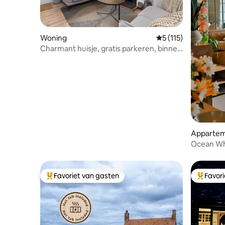
Woning
Gemiddelde beoordel
5 (115)
Charmant huisje, gratis parkeren, binnen
de stadsmuren.
Apparte
Ocean Wh
met twee
Favoriet van gasten
Favor
Topfavoriet van gasten
Topfavor