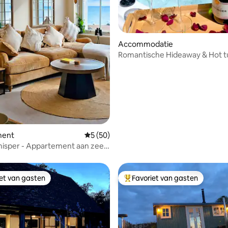
ing van 5 uit 5, 115 recensies
Accommodatie
Romantische Hideaway & Hot tu
Countryside.
ment
Gemiddelde beoordeling van 5 uit 5, 50 r
5 (50)
isper - Appartement aan zee
 slaapkamers
iet van gasten
Favoriet van gasten
iet van gasten
Topfavoriet van gasten