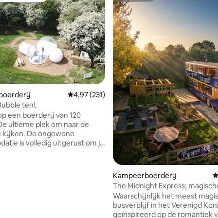
van 4,93 uit 5, 197 recensies
oerderij
Gemiddelde beoordeling van 4,97 uit 5, 231 r
4,97 (231)
ubble tent
p een boerderij van 120
De ultieme plek om naar de
e kijken. De ongewone
tie is volledig uitgerust om je
 genieten van een uitstekende
ele nacht. Een knus bed, een
ouche, schone handdoeken en
Kampeerboerderij
G
terren boven je. Ga in bed
The Midnight Express; magisch
oe de lampen uit en begin met
bubbelbad + uitzicht!
Waarschijnlijk het meest magi
eniet van een ontspannend
busverblijf in het Verenigd Koni
ookt bubbelbad met een glas
geïnspireerd op de romantiek 
, adem een verademing in en