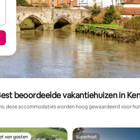
est beoordeelde vakantiehuizen in Ke
ens: deze accommodaties worden hoog gewaardeerd voor hun l
iet van gasten
Superhost
iet van gasten
Superhost