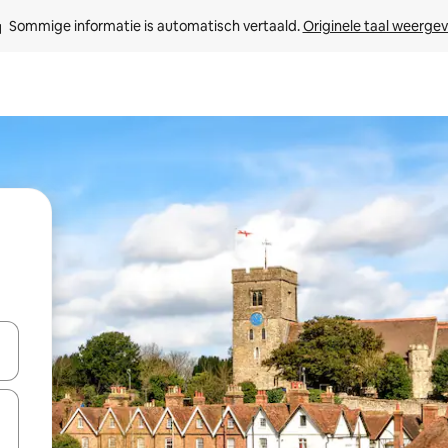
Sommige informatie is automatisch vertaald. 
Originele taal weerge
een keuze met je de pijltjestoetsen omhoog en omlaag, óf door te tik