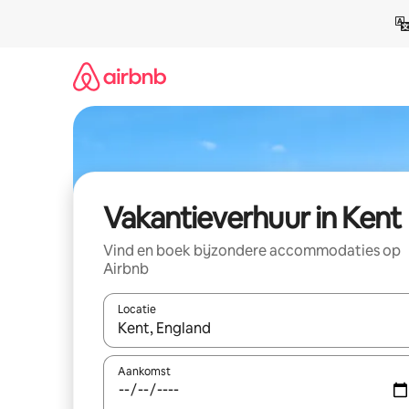
Ga
direct
naar
inhoud
Vakantieverhuur in Kent
Vind en boek bijzondere accommodaties op
Airbnb
Locatie
Wanneer er suggesties beschikbaar zijn, maak je 
Aankomst