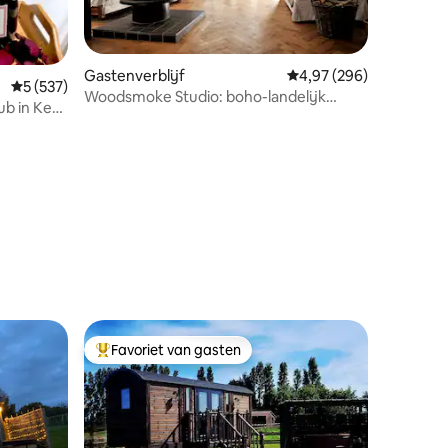
Gastenverblijf
Gemiddelde beoordeling
4,97 (296)
Gemiddelde beoordeling van 5 uit 5, 537 recensies
5 (537)
Woodsmoke Studio: boho-landelijk
b in Kent
toevluchtsoord
ecensies
Favoriet van gasten
Topfavoriet van gasten