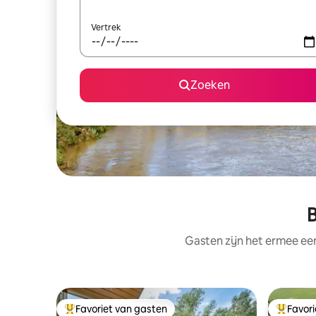
Vertrek
Zoeken
B
Gasten zijn het ermee e
Favoriet van gasten
Favor
Topfavoriet van gasten
Topfavor