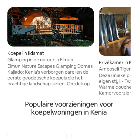
Koepel in Ildamat
Glamping in de natuur in Elmun
Privékamer in Kaj
Elmun Nature Escapes Glamping Domes
Amboseli Tiger Su
Kajiado: Kenia's verborgen parel en de
Deze unieke plek 
eerste geodetische koepels die het
eigen stijl. - Twe
prachtige landschap sieren. Ontdek op
Warme douche en 
slechts een uur van Nairobi een
Kamervoorziening
romantische, unieke stijlervaring als
Roomservice besch
geen ander, waar diepe rust elk moment
Populaire voorzieningen voor
Balkon met 100% ui
omarmt. Onze luxe koepels bieden een
Gratis wifi in open
koepelwoningen in Kenia
intieme ontsnapping, perfect gelegen
Gezinsvriendelijk - Ruim voor
voor rustig sterrenkijken of om twee
personen - Transparan
uur naar het Amboseli National Park te
sterren te kijken
gaan. Dit is het ultieme, onvergetelijke
glamping-avontuur, op maat gemaakt