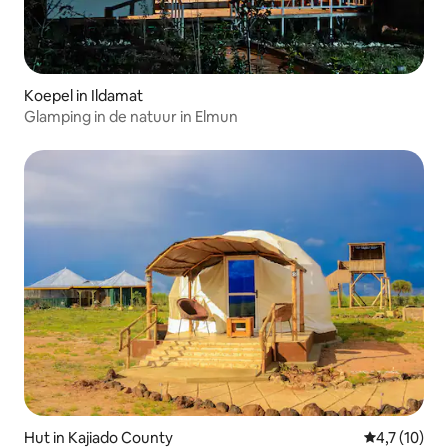
Koepel in Ildamat
Glamping in de natuur in Elmun
Hut in Kajiado County
Gemiddelde b
4,7 (10)