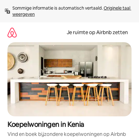
Ga
Sommige informatie is automatisch vertaald. 
Originele taal 
direct
weergeven
naar
inhoud
Je ruimte op Airbnb zetten
Koepelwoningen in Kenia
Vind en boek bijzondere koepelwoningen op Airbnb