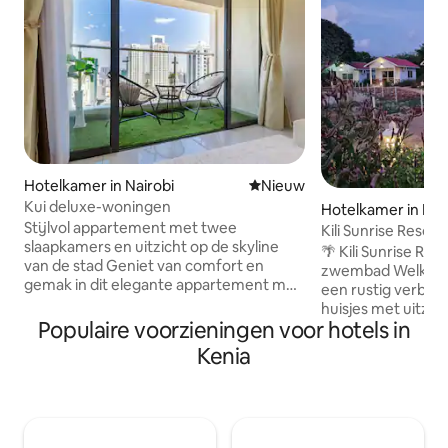
Hotelkamer in Nairobi
Nieuwe accommodatie
Nieuw
Kui deluxe-woningen
Hotelkamer in Kilif
Stijlvol appartement met twee
Kili Sunrise Resort
slaapkamers en uitzicht op de skyline
zwembad
🌴 Kili Sunrise Res
van de stad Geniet van comfort en
zwembad Welkom bi
gemak in dit elegante appartement met
een rustig verblijf 
2 slaapkamers in Westlands, Nairobi. Het
huisjes met uitzi
ligt op de 17e verdieping en biedt een
Populaire voorzieningen voor hotels in
weelderige tuinen 
prachtig panoramisch uitzicht op de stad
gezinnen en klein
Kenia
- perfect voor zakenreizen of vakanties.
een comfortabele
De ruimte heeft een licht, modern
gemakkelijke toeg
interieur, comfortabele slaapkamers,
zwembad en open 
een volledig uitgeruste keuken,
Verblijf, speel en 
parkeergelegenheid en snelle wifi voor
één plek 🐎 Maneg