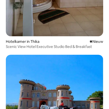
Hotelkamer in Thika
Nieuwe ac
Nieuw
Scenic View Hotel Executive Studio Bed & Breakfast