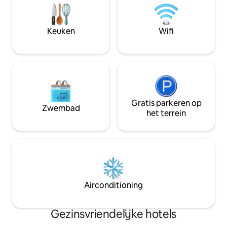
een ontspannen verblijf. Ideaal gelegen
Struisvogelboerder
in de buurt van GTC, winkelcentra,
Boogschietsessies 
restaurants, cafés en het uitgaansleven.
kinderen 🤸 Tramp
Keuken
Wifi
Alles wat Nairobi te bieden heeft, ligt op
🏊 Zwembad Dinere
slechts enkele minuten afstand.
Gratis parkeren op
Zwembad
het terrein
Airconditioning
Gezinsvriendelijke hotels