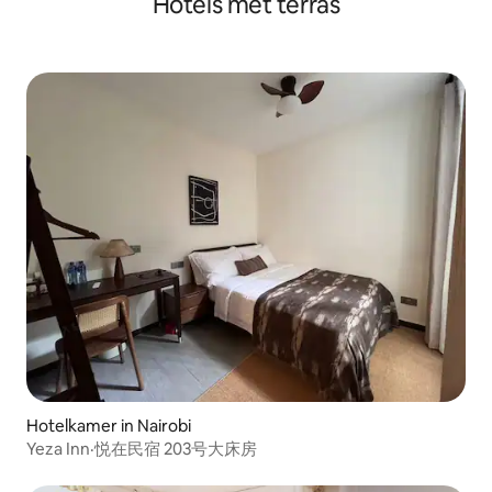
Hotels met terras
meer
Hotelkamer in Nairobi
Yeza Inn·悦在民宿 203号大床房