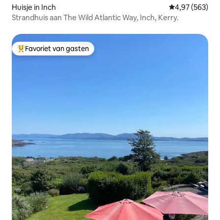
Huisje in Inch
Gemiddelde beo
4,97 (563)
Strandhuis aan The Wild Atlantic Way, Inch, Kerry.
Favoriet van gasten
Topfavoriet van gasten