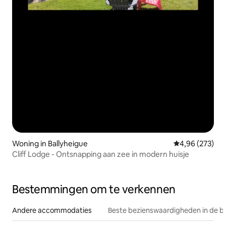
Woning in Ballyheigue
Gemiddelde beo
4,96 (273)
Cliff Lodge - Ontsnapping aan zee in modern huisje
Bestemmingen om te verkennen
Andere accommodaties
Beste bezienswaardigheden in de b