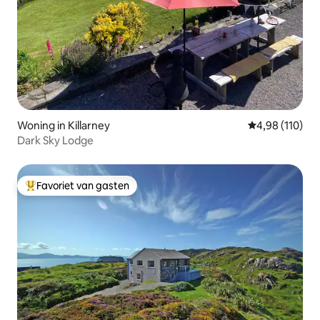
Woning in Killarney
Gemiddelde beo
4,98 (110)
Dark Sky Lodge
Favoriet van gasten
Topfavoriet van gasten