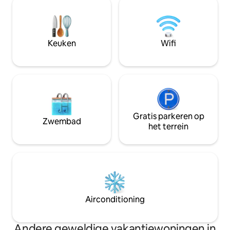
mezzanine met e
bubbelbad aan het meer, rust, kalmte en
beide bereikbaar via een
onze biologische producten. The Hidden
Off Grid, lampen e
Haven biedt een romantische
zonne-energie. Ko
boerderijervaring met de ruimte om
Keuken
Wifi
verwarming en d
weer met elkaar te verbinden, te
aangedreven door
ontspannen en te rusten, omringd door
het rustige ritme van de natuur.
Gratis parkeren op
Zwembad
het terrein
Airconditioning
Andere geweldige vakantiewoningen in