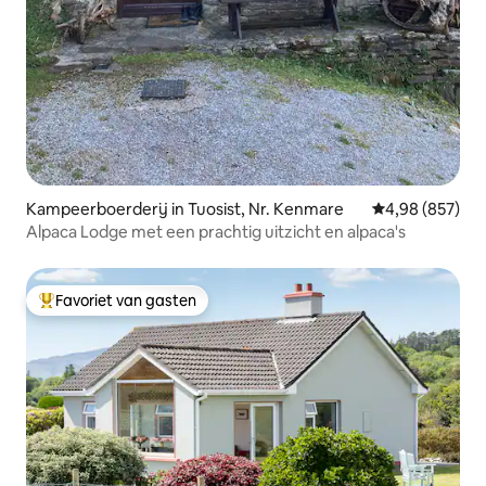
Kampeerboerderij in Tuosist, Nr. Kenmare
Gemiddelde beo
4,98 (857)
Alpaca Lodge met een prachtig uitzicht en alpaca's
Favoriet van gasten
Topfavoriet van gasten