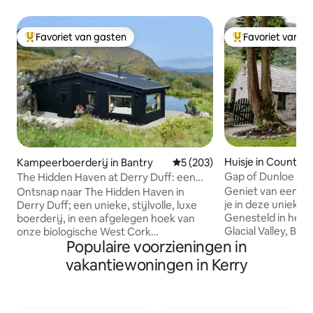
Favoriet van gasten
Favoriet van g
Topfavoriet van gasten
Topfavoriet van 
Huisje in County K
Kampeerboerderij in Bantry
Gemiddelde beoordeling van 5
5 (203)
Gap of Dunloe She
The Hidden Haven at Derry Duff: een
romantisch toevluchtsoord
Geniet van een on
Ontsnap naar The Hidden Haven in
je in deze unieke p
Derry Duff; een unieke, stijlvolle, luxe
Genesteld in het 
boerderij, in een afgelegen hoek van
Glacial Valley, Beaufort, Killarney on the
onze biologische West Cork
Populaire voorzieningen in
Ring of Kerry, breng wat rustige tijd
heuvelboerderij, op slechts 20 minuten
door in ons liefde
van Bantry en Glengarriff. We hebben
vakantiewoningen in Kerry
huisje uit de jaren 1
deze boetiek, eco-retraite ontworpen
accommodatie bestaat uit een
om gasten te verwelkomen om te
bed beneden, een mezzanine met 2
genieten van een panoramisch uitzicht
eenpersoonsbedd
op de bergen, het wilde landschap, een