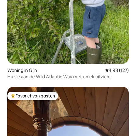
Woning in Glin
Gemiddelde beo
4,98 (127)
Huisje aan de Wild Atlantic Way met uniek uitzicht
Favoriet van gasten
Topfavoriet van gasten