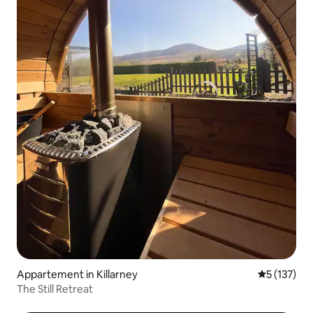
Appartement in Killarney
Gemiddelde 
5 (137)
The Still Retreat