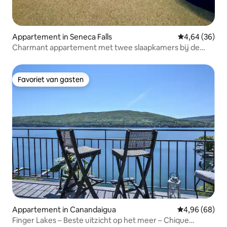
Appartement in Seneca Falls
Gemiddelde be
4,64 (36)
Charmant appartement met twee slaapkamers bij de
Fingerlakes
Favoriet van gasten
Favoriet van gasten
Appartement in Canandaigua
Gemiddelde be
4,96 (68)
Finger Lakes – Beste uitzicht op het meer – Chique