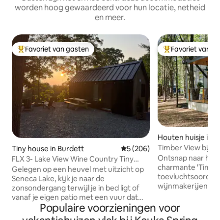
worden hoog gewaardeerd voor hun locatie, netheid
en meer.
Favoriet van gasten
Favoriet van g
Topfavoriet van gasten
Topfavoriet van 
Houten huisje in 
Timber View bij Ti
Tiny house in Burdett
Gemiddelde beoordeling van 5
5 (206)
Ontsnap naar het p
FLX 3- Lake View Wine Country Tiny
charmante 'Timber 
Cabin
Gelegen op een heuvel met uitzicht op
toevluchtsoord w
Seneca Lake, kijk je naar de
wijnmakerijen en 
zonsondergang terwijl je in bed ligt of
schoonheid en bied
vanaf je eigen patio met een vuur dat
voor diegenen die 
Populaire voorzieningen voor
knettert. We zijn lokale verhuurders en
loskoppelen en v
zullen ervoor zorgen dat je een