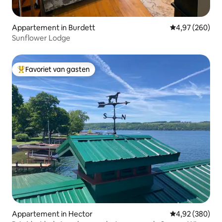
Appartement in Burdett
Gemiddelde beo
4,97 (260)
Sunflower Lodge
Favoriet van gasten
Topfavoriet van gasten
Appartement in Hector
Gemiddelde beo
4,92 (380)