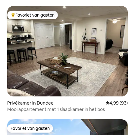
appartement + open haard
Favoriet van gasten
Topfavoriet van gasten
Privékamer in Dundee
Gemiddelde be
4,99 (93)
Mooi appartement met 1 slaapkamer in het bos
Favoriet van gasten
Favoriet van gasten