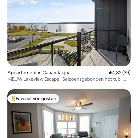
Appartement in Canandaigua
Gemiddelde be
4,82 (39)
NIEUW Lakeview Escape | Seizoensgebonden hot tub |
Aan het zwembad
Favoriet van gasten
Topfavoriet van gasten