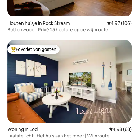
Houten huisje in Rock Stream
Gemiddelde beo
4,97 (106)
Buttonwood - Privé 25 hectare op de wijnroute
Favoriet van gasten
Topfavoriet van gasten
Woning in Lodi
Gemiddelde be
4,98 (63)
Laatste licht | Het huis aan het meer | Wijnroute |