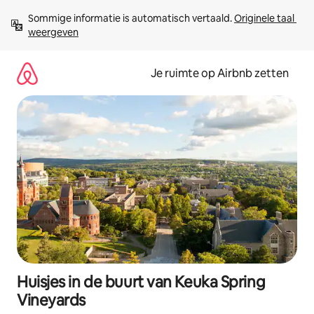
Ga
Sommige informatie is automatisch vertaald. 
Originele taal 
direct
weergeven
naar
inhoud
Je ruimte op Airbnb zetten
Huisjes in de buurt van Keuka Spring
Vineyards