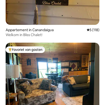
Appartement in Canandaigua
Gemiddelde 
5 (118)
Welkom in Bliss Chalet!
Favoriet van gasten
Topfavoriet van gasten