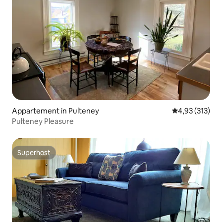
Appartement in Pulteney
Gemiddelde beo
4,93 (313)
Pulteney Pleasure
Superhost
Superhost