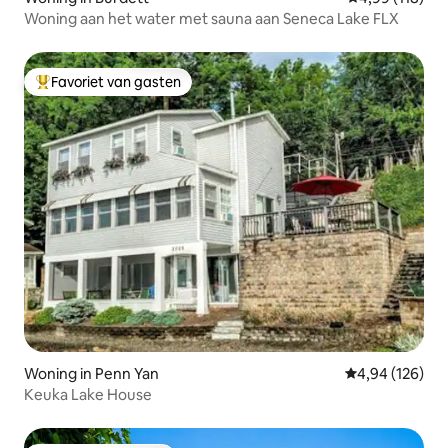
Woning aan het water met sauna aan Seneca Lake FLX
Favoriet van gasten
Topfavoriet van gasten
Woning in Penn Yan
Gemiddelde beo
4,94 (126)
Keuka Lake House