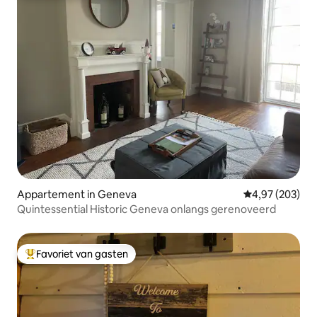
Appartement in Geneva
Gemiddelde beo
4,97 (203)
Quintessential Historic Geneva onlangs gerenoveerd
Favoriet van gasten
Topfavoriet van gasten