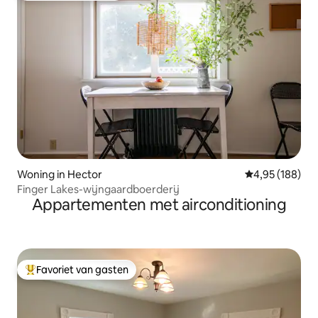
Woning in Hector
Gemiddelde beo
4,95 (188)
Finger Lakes-wijngaardboerderij
Appartementen met airconditioning
Favoriet van gasten
Topfavoriet van gasten