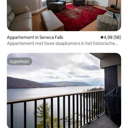
Appartement in Seneca Falls
Gemiddelde be
4,98 (58)
Appartement met twee slaapkamers in het historische
centrum van Seneca Falls
Superhost
Superhost