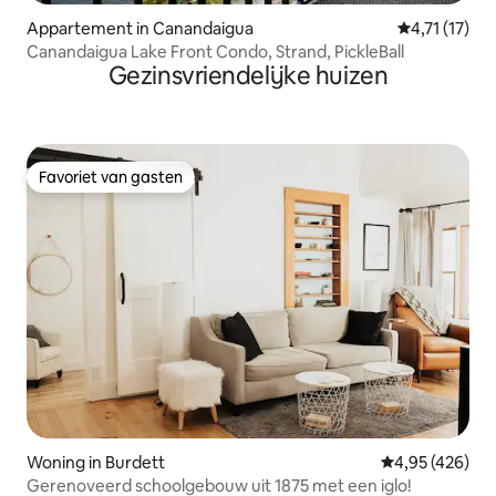
Appartement in Canandaigua
Gemiddelde b
4,71 (17)
Canandaigua Lake Front Condo, Strand, PickleBall
Gezinsvriendelijke huizen
Favoriet van gasten
Favoriet van gasten
Woning in Burdett
Gemiddelde beo
4,95 (426)
Gerenoveerd schoolgebouw uit 1875 met een iglo!