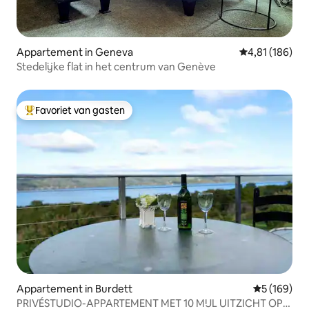
Appartement in Geneva
Gemiddelde beo
4,81 (186)
Stedelijke flat in het centrum van Genève
Favoriet van gasten
Topfavoriet van gasten
Appartement in Burdett
Gemiddelde 
5 (169)
PRIVÉSTUDIO-APPARTEMENT MET 10 MIJL UITZICHT OP