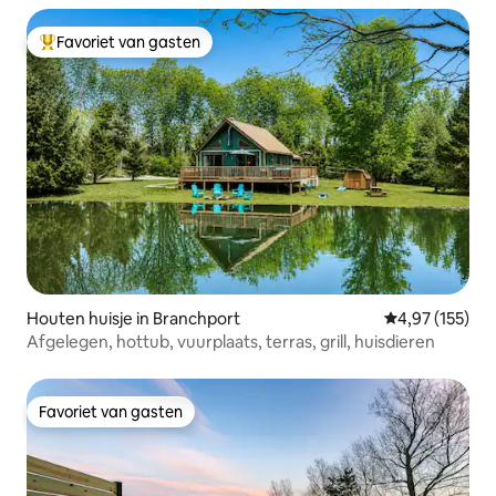
Favoriet van gasten
Topfavoriet van gasten
Houten huisje in Branchport
Gemiddelde beo
4,97 (155)
Afgelegen, hottub, vuurplaats, terras, grill, huisdieren
Favoriet van gasten
Favoriet van gasten