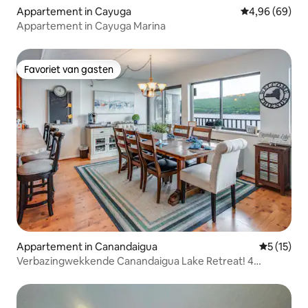
Appartement in Cayuga
Gemiddelde be
4,96 (69)
Appartement in Cayuga Marina
Favoriet van gasten
Favoriet van gasten
Appartement in Canandaigua
Gemiddelde
5 (15)
Verbazingwekkende Canandaigua Lake Retreat! 4
bedden/3vol bad