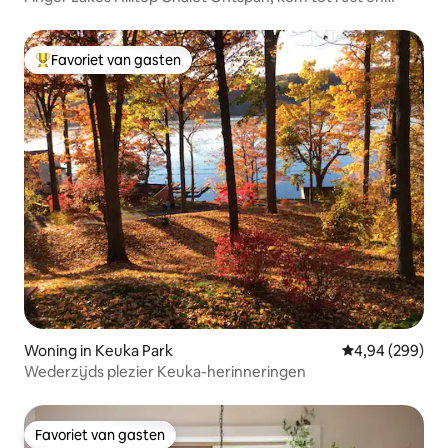
vernieuw
Favoriet van gasten
Topfavoriet van gasten
Woning in Keuka Park
Gemiddelde beo
4,94 (299)
Wederzijds plezier Keuka-herinneringen
Favoriet van gasten
Favoriet van gasten