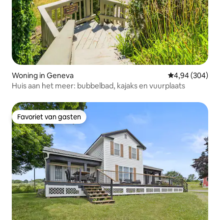
Woning in Geneva
Gemiddelde beo
4,94 (304)
Huis aan het meer: bubbelbad, kajaks en vuurplaats
Favoriet van gasten
Favoriet van gasten