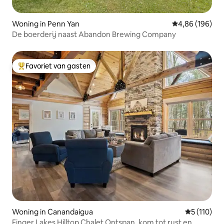
Woning in Penn Yan
Gemiddelde beo
4,86 (196)
De boerderij naast Abandon Brewing Company
Favoriet van gasten
Topfavoriet van gasten
Woning in Canandaigua
Gemiddelde 
5 (110)
Finger Lakes Hilltop Chalet Ontspan, kom tot rust en