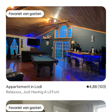
HET SENECA-MEER
Favoriet van gasten
Favoriet van gasten
Appartement in Lodi
Gemiddelde beo
4,88 (103)
Relaxxxx, Just Having A Lil Fun!
Favoriet van gasten
Favoriet van gasten