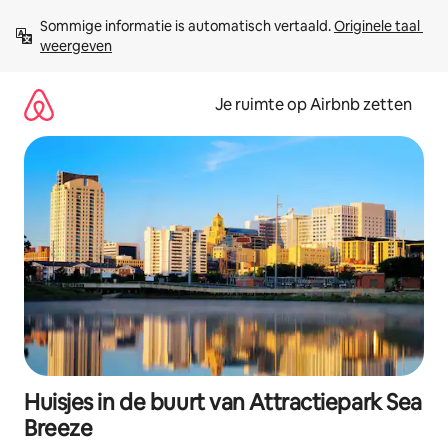
Ga
Sommige informatie is automatisch vertaald. 
Originele taal 
direct
weergeven
naar
inhoud
Je ruimte op Airbnb zetten
Huisjes in de buurt van Attractiepark Sea
Breeze