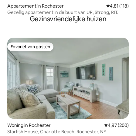
Appartement in Rochester
Gemiddelde beo
4,81 (118)
Gezellig appartement in de buurt van UR, Strong, RIT.
Gezinsvriendelijke huizen
Favoriet van gasten
Favoriet van gasten
Woning in Rochester
Gemiddelde beo
4,97 (200)
Starfish House, Charlotte Beach, Rochester, NY