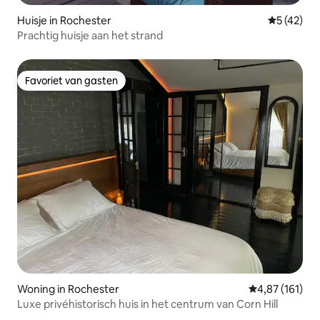
Huisje in Rochester
Gemiddelde
5 (42)
Prachtig huisje aan het strand
Favoriet van gasten
Favoriet van gasten
Woning in Rochester
Gemiddelde beo
4,87 (161)
Luxe privéhistorisch huis in het centrum van Corn Hill