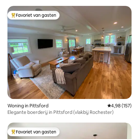
Favoriet van gasten
Topfavoriet van gasten
Woning in Pittsford
Gemiddelde beo
4,98 (157)
Elegante boerderij in Pittsford (vlakbij Rochester)
Favoriet van gasten
Topfavoriet van gasten