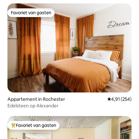
Favoriet van gasten
Favoriet van gasten
Appartement in Rochester
Gemiddelde beo
4,91 (254)
Edelsteen op Alexander
Favoriet van gasten
Topfavoriet van gasten