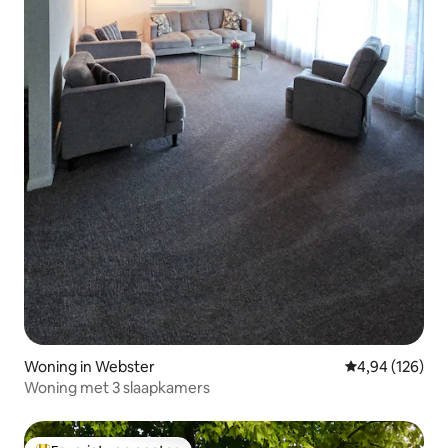
Woning in Webster
Gemiddelde beo
4,94 (126)
Woning met 3 slaapkamers