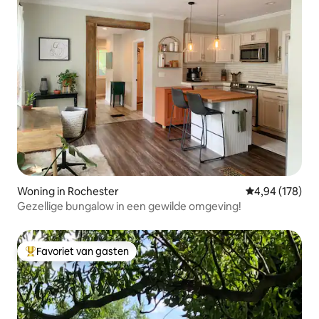
Woning in Rochester
Gemiddelde beo
4,94 (178)
Gezellige bungalow in een gewilde omgeving!
Favoriet van gasten
Topfavoriet van gasten