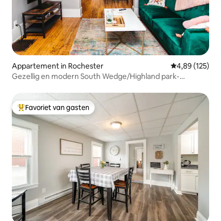
Appartement in Rochester
Gemiddelde beo
4,89 (125)
Gezellig en modern South Wedge/Highland park-
appartement
Favoriet van gasten
Topfavoriet van gasten