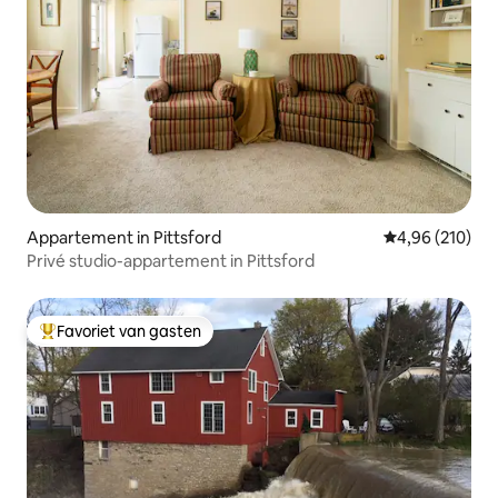
Appartement in Pittsford
Gemiddelde beo
4,96 (210)
Privé studio-appartement in Pittsford
Favoriet van gasten
Topfavoriet van gasten