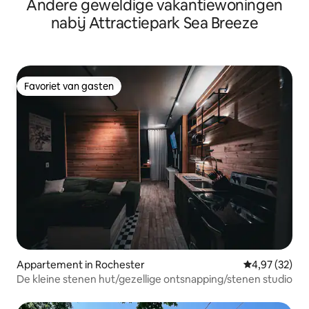
Andere geweldige vakantiewoningen
nabij Attractiepark Sea Breeze
Favoriet van gasten
Favoriet van gasten
Appartement in Rochester
Gemiddelde be
4,97 (32)
De kleine stenen hut/gezellige ontsnapping/stenen studio