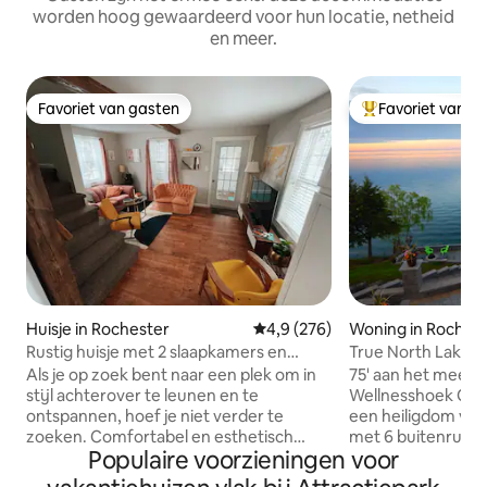
worden hoog gewaardeerd voor hun locatie, netheid
en meer.
Favoriet van gasten
Favoriet van g
Favoriet van gasten
Topfavoriet van 
Huisje in Rochester
Gemiddelde beoordeling van 4,9
4,9 (276)
Woning in Roches
Rustig huisje met 2 slaapkamers en
True North Lakesid
terras bij Seabreeze
Herfstpromoties!
Als je op zoek bent naar een plek om in
75' aan het meer |
stijl achterover te leunen en te
Wellnesshoek Ontspan in True North,
ontspannen, hoef je niet verder te
een heiligdom van
zoeken. Comfortabel en esthetisch
met 6 buitenruimte
Populaire voorzieningen voor
aangenaam dit chique gerenoveerde
dekken). ✔ Host: aangepaste
huisje met 2 slaapkamers ligt op slechts
drankenbar met 50