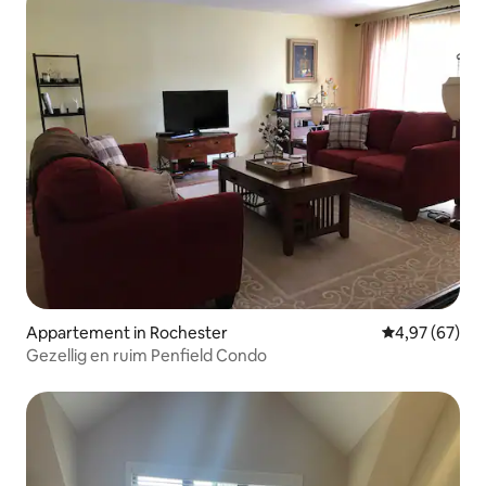
Appartement in Rochester
Gemiddelde be
4,97 (67)
Gezellig en ruim Penfield Condo