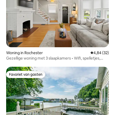
Woning in Rochester
Gemiddelde be
4,84 (32)
Gezellige woning met 3 slaapkamers • Wifi, spelletjes,
achtertuin
Favoriet van gasten
Favoriet van gasten