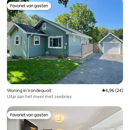
Favoriet van gasten
Favoriet van gasten
Woning in Irondequoit
Gemiddelde be
4,96 (24)
Uitje aan het meer met zeebries
Favoriet van gasten
Favoriet van gasten