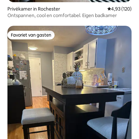
Privékamer in Rochester
Gemiddelde beo
4,93 (120)
Ontspannen, cool en comfortabel. Eigen badkamer
Favoriet van gasten
Favoriet van gasten