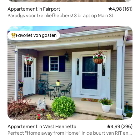
Appartement in Fairport
Gemiddelde beo
4,98 (161)
Paradijs voor treinliefhebbers! 3 br apt op Main St.
Favoriet van gasten
Topfavoriet van gasten
Appartement in West Henrietta
Gemiddelde beo
4,99 (296)
Perfect "Home away from Home" In de buurt van RIT en
U of R