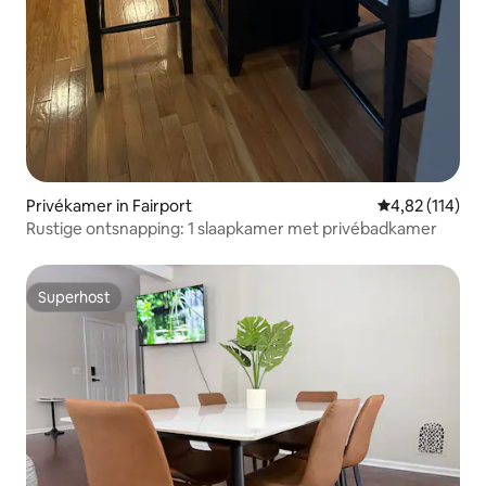
Privékamer in Fairport
Gemiddelde beo
4,82 (114)
Rustige ontsnapping: 1 slaapkamer met privébadkamer
Superhost
Superhost