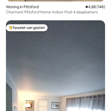
Woning in Pittsford
Gemiddelde beo
4,88 (146)
Charmant Pittsford Home-Indoor Pool-4 slaapkamers
Favoriet van gasten
Topfavoriet van gasten