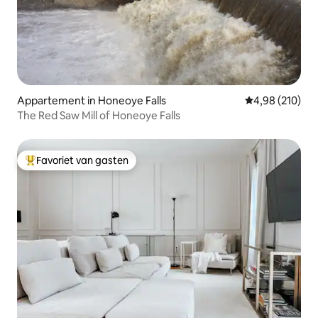
Appartement in Honeoye Falls
Gemiddelde beo
4,98 (210)
The Red Saw Mill of Honeoye Falls
Favoriet van gasten
Topfavoriet van gasten