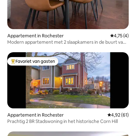
Appartement in Rochester
Gemiddelde b
4,75 (4)
Modern appartement met 2 slaapkamers in de buurt van
Highland Park
Favoriet van gasten
Topfavoriet van gasten
Appartement in Rochester
Gemiddelde be
4,92 (61)
Prachtig 2 BR Stadswoning in het historische Corn Hill