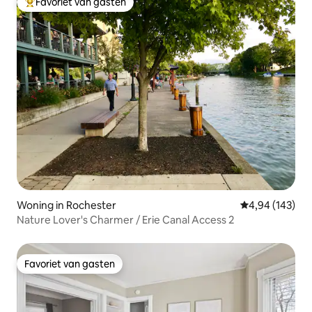
Favoriet van gasten
Topfavoriet van gasten
Woning in Rochester
Gemiddelde beo
4,94 (143)
Nature Lover's Charmer / Erie Canal Access 2
Favoriet van gasten
Favoriet van gasten