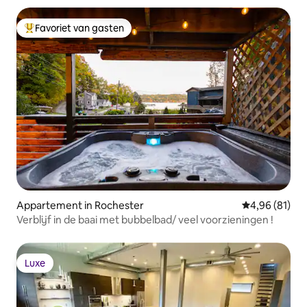
Favoriet van gasten
Topfavoriet van gasten
Appartement in Rochester
Gemiddelde be
4,96 (81)
Verblijf in de baai met bubbelbad/ veel voorzieningen !
Luxe
Luxe