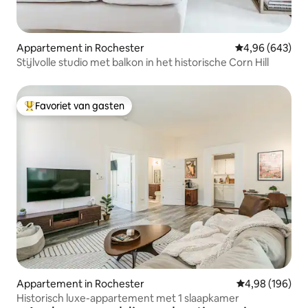
Appartement in Rochester
Gemiddelde beo
4,96 (643)
Stijlvolle studio met balkon in het historische Corn Hill
Favoriet van gasten
Topfavoriet van gasten
Appartement in Rochester
Gemiddelde beo
4,98 (196)
Historisch luxe-appartement met 1 slaapkamer