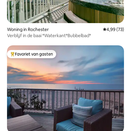
Woning in Rochester
Gemiddelde be
4,99 (73)
Verblijf in de baai *Waterkant*Bubbelbad*
Favoriet van gasten
Topfavoriet van gasten