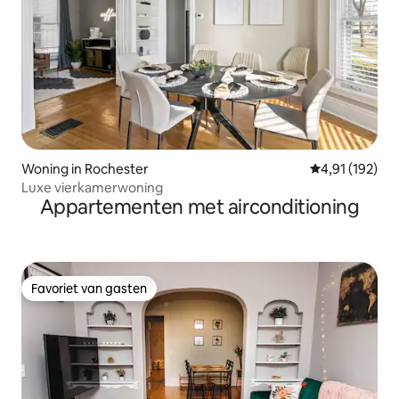
Woning in Rochester
Gemiddelde beo
4,91 (192)
Luxe vierkamerwoning
Appartementen met airconditioning
Favoriet van gasten
Favoriet van gasten