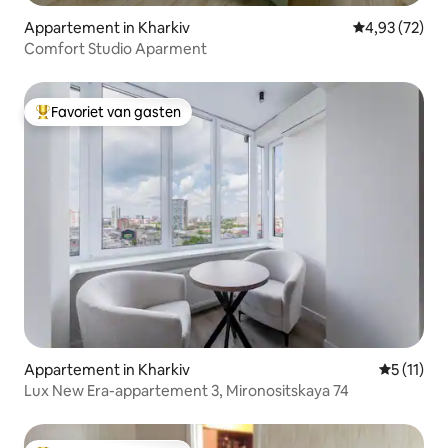
Appartement in Kharkiv
Gemiddelde be
4,93 (72)
Comfort Studio Aparment
Favoriet van gasten
Topfavoriet van gasten
Appartement in Kharkiv
Gemiddeld
5 (11)
Lux New Era-appartement 3, Mironositskaya 74