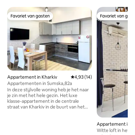
Favoriet van gasten
Favoriet van gas
Favoriet van gasten
Favoriet van gas
Appartement in Kharkiv
Gemiddelde beoordeling van 4,9
4,93 (14)
Appartementen in Sumska,82a
In deze stijlvolle woning heb je het naar
je zin met het hele gezin. Het luxe
klasse-appartement in de centrale
straat van Kharkiv in de buurt van het
metrostation University. Twee aparte
slaapkamers en een ruime studio
keuken met een grote bank om te
Appartement in K
ontspannen. De eerste slaapkamer
Witte loft in het 