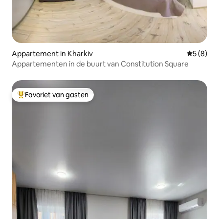
Appartement in Kharkiv
Gemiddeld
5 (8)
Appartementen in de buurt van Constitution Square
Favoriet van gasten
Topfavoriet van gasten