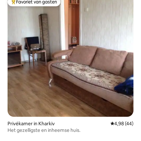
Favoriet van gasten
Topfavoriet van gasten
Privékamer in Kharkiv
Gemiddelde be
4,98 (44)
Het gezelligste en inheemse huis.