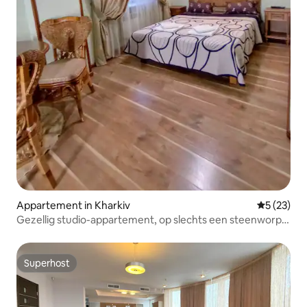
Appartement in Kharkiv
Gemiddelde
5 (23)
Gezellig studio-appartement, op slechts een steenworp
afstand van het metrostation Sportivnaya
Superhost
Superhost