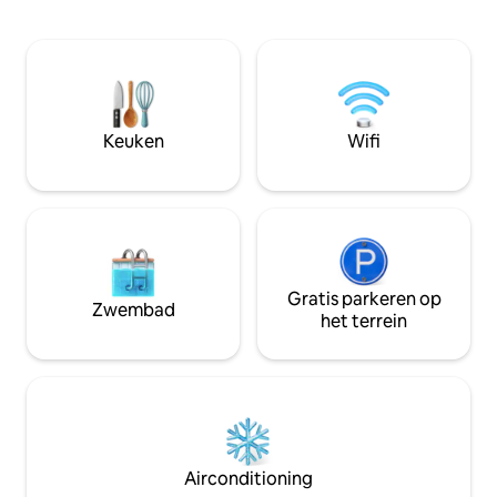
met de natuur en biedt een ideale plek
grote eettafel. He
om tot rust te komen en te ontspannen.
kleine baai, met v
Milieuvriendelijk en in 2022 onlangs
witte rotsen als Sa
gerenoveerd. Wat ons onderscheidt is
afgelegen baai vo
onze inzet voor jaarlijks onderhoud, wat
samen met Aqua hu
zorgt voor een voortdurend vernieuwd
Welkomstmand me
toevluchtsoord. Ontdek de tijdloze
Keuken
Wifi
aangeboden.
allure van het leven aan de kust bij ons!
Gratis parkeren op
Zwembad
het terrein
Airconditioning