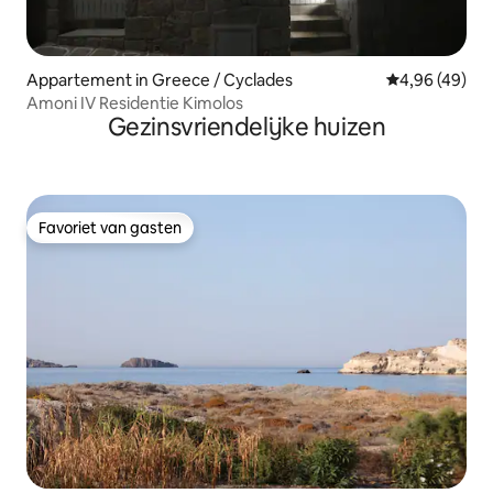
Appartement in Greece / Cyclades
Gemiddelde be
4,96 (49)
Αmoni IV Residentie Kimolos
Gezinsvriendelijke huizen
Favoriet van gasten
Favoriet van gasten