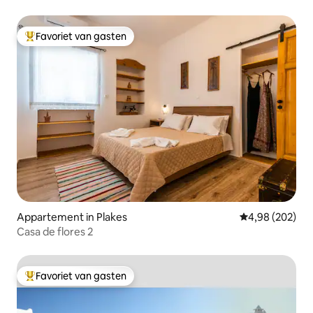
Favoriet van gasten
Topfavoriet van gasten
Appartement in Plakes
Gemiddelde beo
4,98 (202)
Casa de flores 2
Favoriet van gasten
Topfavoriet van gasten