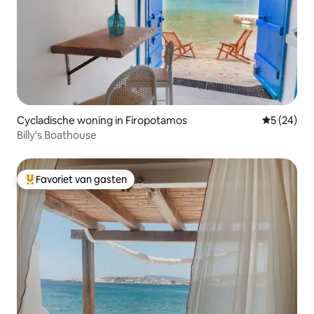
Cycladische woning in Firopotamos
Gemiddelde
5 (24)
Billy's Boathouse
Favoriet van gasten
Topfavoriet van gasten