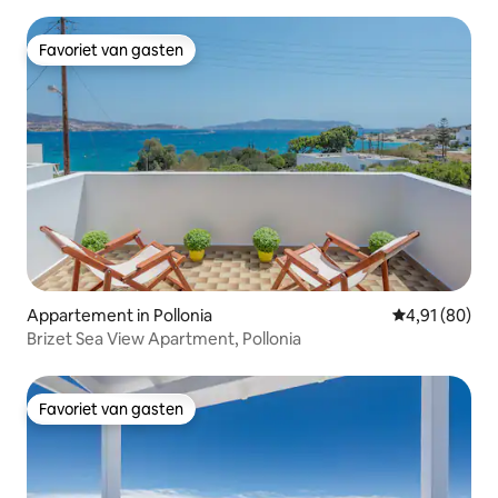
Favoriet van gasten
Favoriet van gasten
Appartement in Pollonia
Gemiddelde be
4,91 (80)
Brizet Sea View Apartment, Pollonia
Favoriet van gasten
Favoriet van gasten