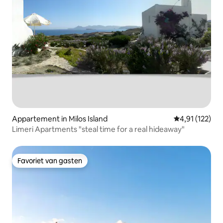
Appartement in Milos Island
Gemiddelde beo
4,91 (122)
Limeri Apartments "steal time for a real hideaway"
Favoriet van gasten
Favoriet van gasten