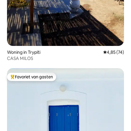
Woning in Trypiti
Gemiddelde be
4,85 (74)
CASA MILOS
Favoriet van gasten
Topfavoriet van gasten