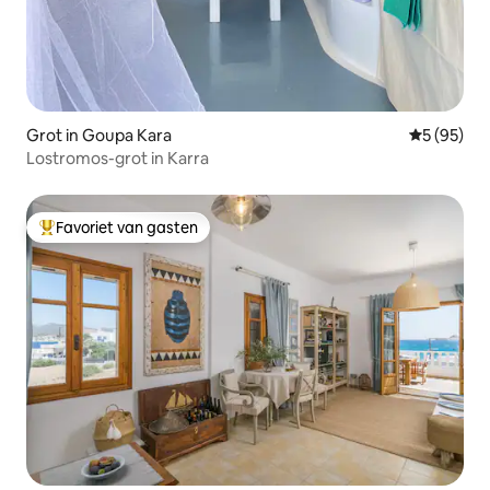
Grot in Goupa Kara
Gemiddelde
5 (95)
Lostromos-grot in Karra
Favoriet van gasten
Topfavoriet van gasten