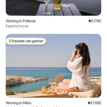
Woning in Pollonia
Gemiddelde 
5 (116)
Esperia house
Favoriet van gasten
Topfavoriet van gasten
Woning in Milos
Gemiddelde 
5 (106)