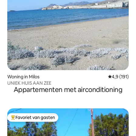
Woning in Milos
Gemiddelde be
4,9 (191)
UNIEK HUIS AAN ZEE
Appartementen met airconditioning
Favoriet van gasten
Topfavoriet van gasten