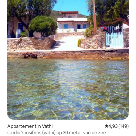
Appartement in Vathi
Gemiddelde beo
4,93 (149)
studio 's insifnos (vathi) op 30 meter van de zee