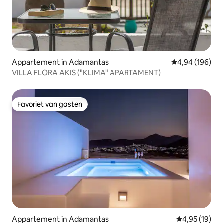
Appartement in Adamantas
Gemiddelde beo
4,94 (196)
VILLA FLORA AKIS ("KLIMA" APARTAMENT)
Favoriet van gasten
Favoriet van gasten
Appartement in Adamantas
Gemiddelde be
4,95 (19)