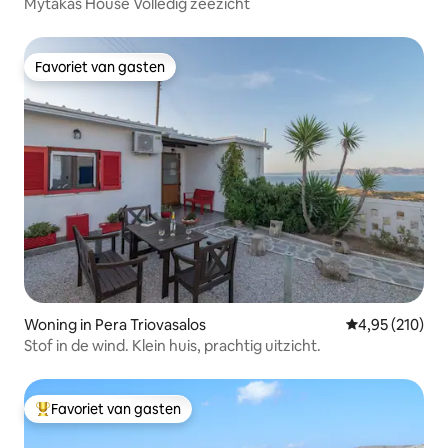
Mytakas House Volledig zeezicht
Favoriet van gasten
Favoriet van gasten
Woning in Pera Triovasalos
Gemiddelde beo
4,95 (210)
Stof in de wind. Klein huis, prachtig uitzicht.
Favoriet van gasten
Topfavoriet van gasten