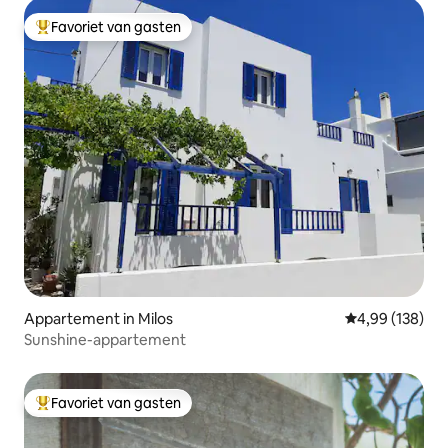
Favoriet van gasten
Topfavoriet van gasten
Appartement in Milos
Gemiddelde beo
4,99 (138)
Sunshine-appartement
Favoriet van gasten
Topfavoriet van gasten