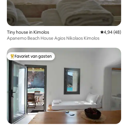
Tiny house in Kimolos
Gemiddelde be
4,94 (48)
Apanemo Beach House Agios Nikolaos Kimolos
Favoriet van gasten
Topfavoriet van gasten