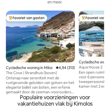
en meer.
Favoriet van gasten
Favoriet van g
Topfavoriet van gasten
Topfavoriet van 
Cycladische woning
sland
Aqua House 2
Cycladische woning in Milos
Gemiddelde beoordeling van 4,94
4,94 (313)
Een open ruimte s
The Cove | Strandhuis (boven)
voor 6 personen m
Ontsnap naar sereniteit met de
tweepersoonsbed,
rustgevende geluiden van golven en het
kamer met 2 een
elegante ballet van boten, een erfenis
stijlvol en comfort
gemaakt door de zeeman-voorouders
met boho en gezell
Populaire voorzieningen voor
van onze familie in de late 19e eeuw. Het
combinatie met Cy
huis ligt op minder dan 10 stappen van
vakantiehuizen vlak bij Kimolos
huis heeft directe
het water en ligt in perfecte harmonie
veranda met uitzi