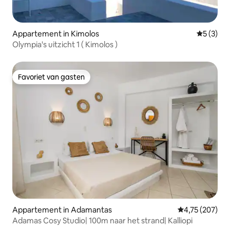
Appartement in Kimolos
Gemiddeld
5 (3)
Olympia's uitzicht 1 ( Kimolos )
Favoriet van gasten
Favoriet van gasten
Appartement in Adamantas
Gemiddelde beo
4,75 (207)
Adamas Cosy Studio| 100m naar het strand| Kalliopi