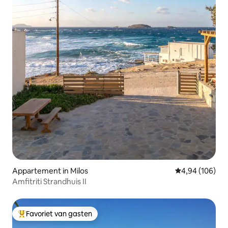
Appartement in Milos
Gemiddelde beo
4,94 (106)
Amfitriti Strandhuis II
Favoriet van gasten
Topfavoriet van gasten