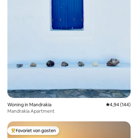
Woning in Mandrakia
Gemiddelde beo
4,94 (144)
Mandrakia Apartment
Favoriet van gasten
Topfavoriet van gasten