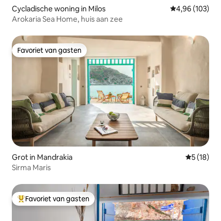
Cycladische woning in Milos
Gemiddelde beo
4,96 (103)
Arokaria Sea Home, huis aan zee
Favoriet van gasten
Favoriet van gasten
Grot in Mandrakia
Gemiddelde
5 (18)
Sirma Maris
Favoriet van gasten
Topfavoriet van gasten