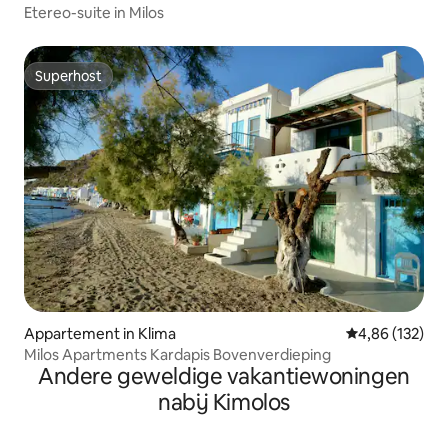
Etereo-suite in Milos
Superhost
Superhost
Appartement in Klima
Gemiddelde beo
4,86 (132)
Milos Apartments Kardapis Bovenverdieping
Andere geweldige vakantiewoningen
nabij Kimolos