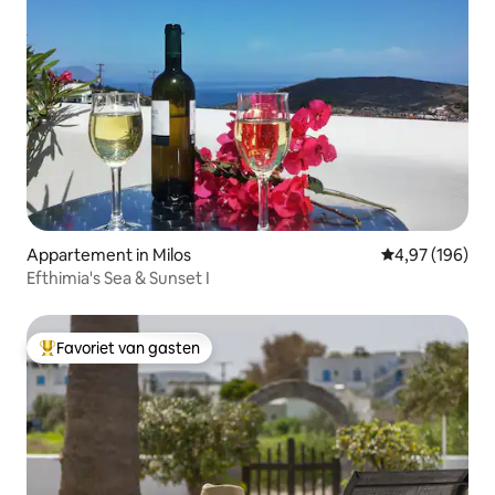
Appartement in Milos
Gemiddelde beo
4,97 (196)
Efthimia's Sea & Sunset I
Favoriet van gasten
Topfavoriet van gasten