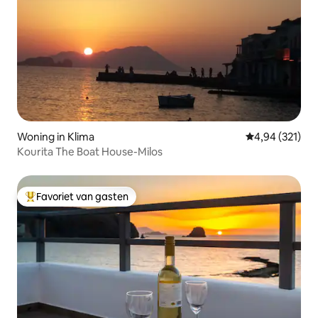
Woning in Klima
Gemiddelde beo
4,94 (321)
Kourita The Boat House-Milos
Favoriet van gasten
Topfavoriet van gasten