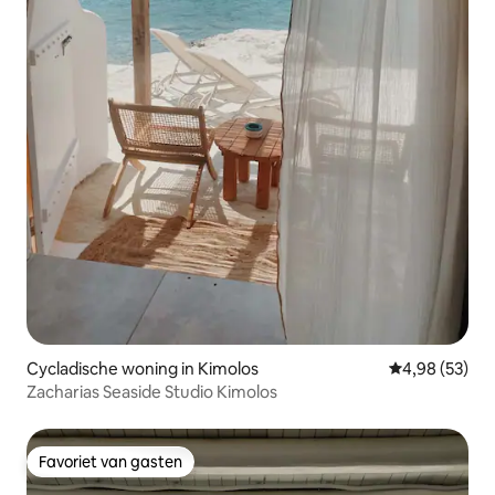
Cycladische woning in Kimolos
Gemiddelde be
4,98 (53)
Zacharias Seaside Studio Kimolos
Favoriet van gasten
Favoriet van gasten