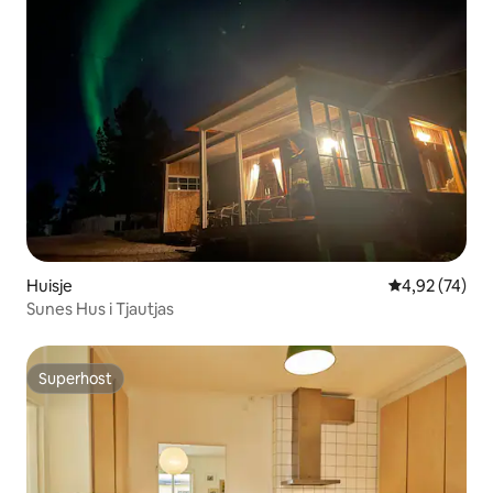
Huisje
Gemiddelde be
4,92 (74)
Sunes Hus i Tjautjas
Superhost
Superhost