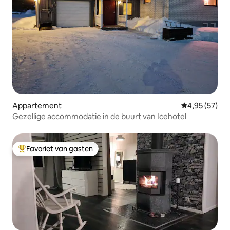
Appartement
Gemiddelde be
4,95 (57)
Gezellige accommodatie in de buurt van Icehotel
Favoriet van gasten
Topfavoriet van gasten