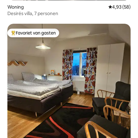
Woning
Gemiddelde be
4,93 (58)
Desirés villa, 7 personen
Favoriet van gasten
Topfavoriet van gasten