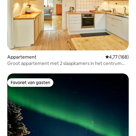
Appartement
Gemiddelde beo
4,77 (168)
Groot appartement met 2 slaapkamers in het centrum
van Kiruna
Favoriet van gasten
Favoriet van gasten