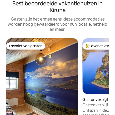
Best beoordeelde vakantiehuizen in
Kiruna
Gasten zijn het ermee eens: deze accommodaties
worden hoog gewaardeerd voor hun locatie, netheid
en meer.
Favoriet van gasten
Favoriet van g
Favoriet van gasten
Topfavoriet van 
Gastenverblijf
Gastenverblijf aan
Laxforsen
Ontspan in deze u