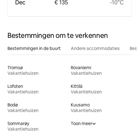
Dec
€ 135
-10°C
Bestemmingen om te verkennen
Bestemmingen in de buurt
Andere accommodaties
Best
Tromsø
Rovaniemi
Vakantiehuizen
Vakantiehuizen
Lofoten
Kittilä
Vakantiehuizen
Vakantiehuizen
Bodø
Kuusamo
Vakantiehuizen
Vakantiehuizen
Sommarøy
Toon meer
Vakantiehuizen