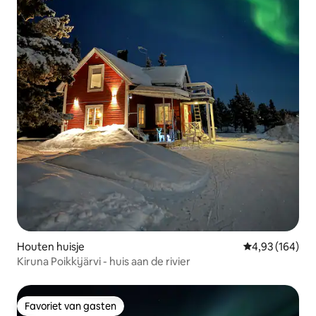
Houten huisje
Gemiddelde beo
4,93 (164)
Kiruna Poikkijärvi - huis aan de rivier
Favoriet van gasten
Favoriet van gasten