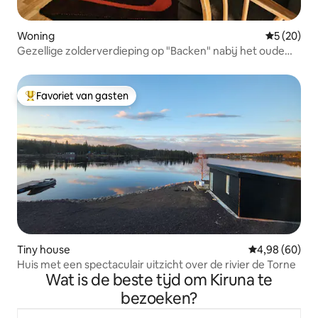
Woning
Gemiddelde
5 (20)
Gezellige zolderverdieping op "Backen" nabij het oude
centrum
Favoriet van gasten
Topfavoriet van gasten
Tiny house
Gemiddelde be
4,98 (60)
Huis met een spectaculair uitzicht over de rivier de Torne
Wat is de beste tijd om Kiruna te
bezoeken?