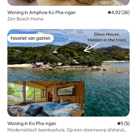
Woning in Amphoe Ko Pha-ngan
Gemiddelde be
4,92 (26)
Zen Beach Home
Favoriet van gasten
Favoriet van gasten
Woning in Ko Pha-ngan
Gemiddeld
5 (5)
Modernistisch bamboehuis. Op een steenworp afstand
van een verlaten strand