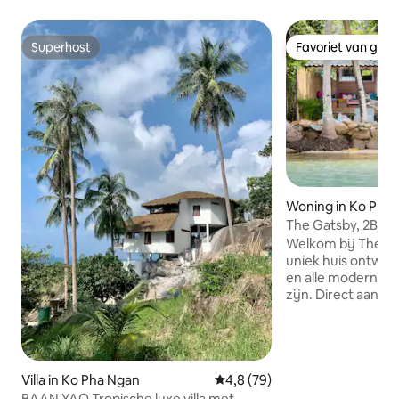
Superhost
Favoriet van gas
Superhost
Favoriet van gas
Woning in Ko Pha
The Gatsby, 2Br R
HIN KONG.
Welkom bij The Ga
uniek huis ontwor
en alle moderne v
zijn. Direct aan he
Hin Kong Bay me
uitzicht op de zo
jaar door. Een van
bestemmingen van
paar plaatsen op h
Villa in Ko Pha Ngan
Gemiddelde beoordeling van 4,
4,8 (79)
gemakkelijke toega
BAAN YAO Tropische luxe villa met