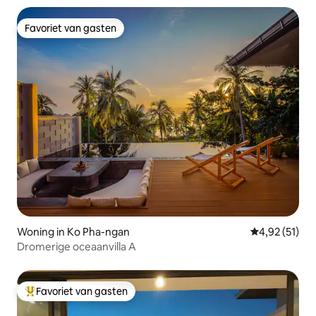
Favoriet van gasten
Favoriet van gasten
Woning in Ko Pha-ngan
Gemiddelde be
4,92 (51)
Dromerige oceaanvilla A
Favoriet van gasten
Topfavoriet van gasten