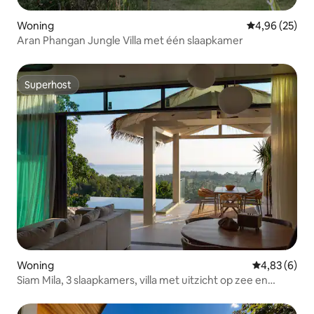
Woning
Gemiddelde be
4,96 (25)
Aran Phangan Jungle Villa met één slaapkamer
Superhost
Superhost
Woning
Gemiddelde b
4,83 (6)
Siam Mila, 3 slaapkamers, villa met uitzicht op zee en
zonsondergang 1