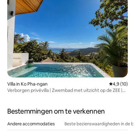
Villa in Ko Pha-ngan
Gemiddelde b
4,9 (10)
Verborgen privévilla | Zwembad met uitzicht op de ZEE |
morgen x
Bestemmingen om te verkennen
Andere accommodaties
Beste bezienswaardigheden in de b