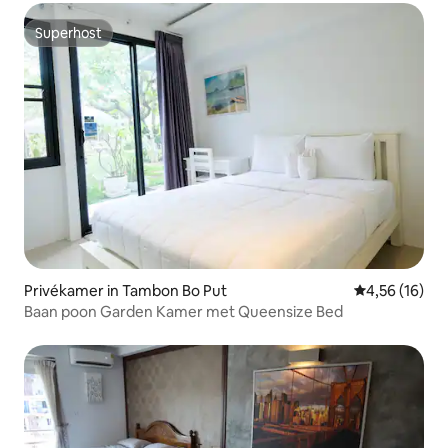
Superhost
Superhost
Privékamer in Tambon Bo Put
Gemiddelde be
4,56 (16)
Baan poon Garden Kamer met Queensize Bed