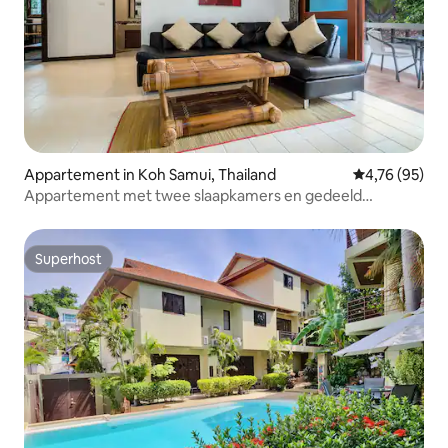
Appartement in Koh Samui, Thailand
Gemiddelde be
4,76 (95)
Appartement met twee slaapkamers en gedeeld
zwembad in het centrum
Superhost
Superhost