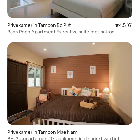
Privékamer in Tambon Bo Put
Gemiddelde 
4,5 (6)
Baan Poon Apartment Executive suite met balkon
Privékamer in Tambon Mae Nam
BH. 2-appartement 1 slaapkamer in de buurt van het