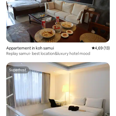
Appartement in koh samui
Gemiddelde be
4,69 (13)
Replay samui- best location&luxury hotel mood
Superhost
Superhost