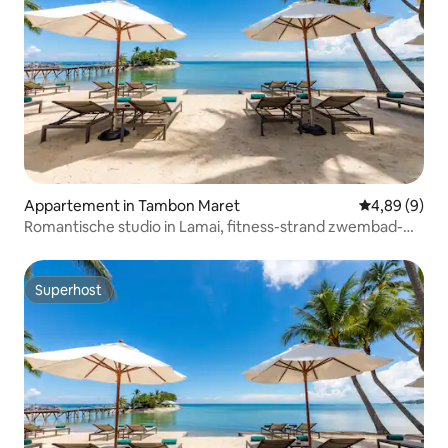
Appartement in Tambon Maret
Gemiddelde b
4,89 (9)
Romantische studio in Lamai, fitness-strand zwembad-
ontbijt
Superhost
Superhost