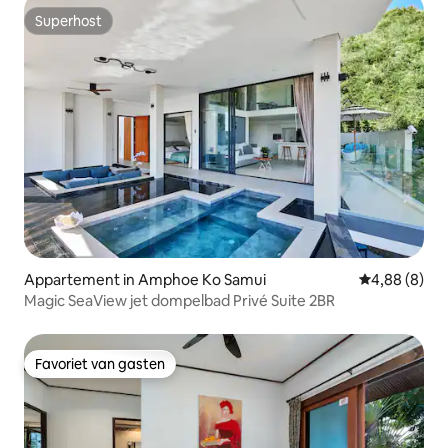
Superhost
Superhost
Appartement in Amphoe Ko Samui
Gemiddelde b
4,88 (8)
Magic SeaView jet dompelbad Privé Suite 2BR
Favoriet van gasten
Favoriet van gasten