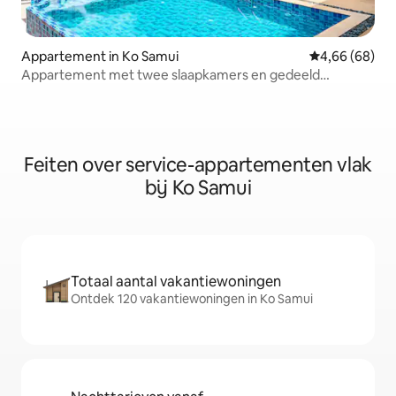
Appartement in Ko Samui
Gemiddelde be
4,66 (68)
Appartement met twee slaapkamers en gedeeld
zwembad in het centrum
Feiten over service-appartementen vlak
bij Ko Samui
Totaal aantal vakantiewoningen
Ontdek 120 vakantiewoningen in Ko Samui