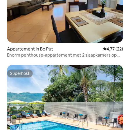
Appartement in Bo Put
Gemiddelde be
4,77 (22)
Enorm penthouse-appartement met 2 slaapkamers op
350 meter van het strand
Superhost
Superhost