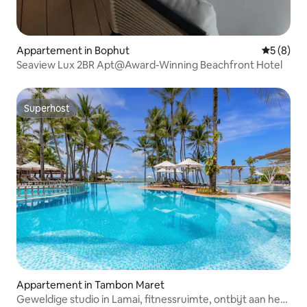
Appartement in Bophut
Gemiddeld
5 (8)
Seaview Lux 2BR Apt@Award-Winning Beachfront Hotel
Superhost
Superhost
Appartement in Tambon Maret
Geweldige studio in Lamai, fitnessruimte, ontbijt aan het