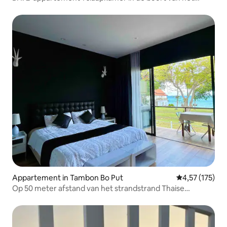
strand
Appartement in Tambon Bo Put
Gemiddelde beo
4,57 (175)
Op 50 meter afstand van het strandstrand Thaise
massage