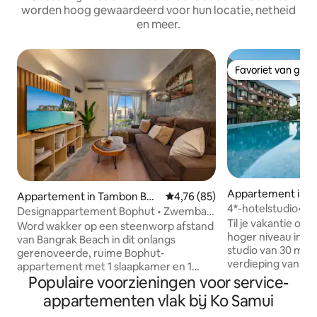
worden hoog gewaardeerd voor hun locatie, netheid
en meer.
Favoriet van gas
Favoriet van gas
Appartement in B
Appartement in Tambon Bo
Gemiddelde beoordeling van 4,7
4,76 (85)
4*-hotelstudio•E
Put
Designappartement Bophut • Zwembad
zwembad•Fitnessr
Til je vakantie op
• Gym • Strand <1 km
Word wakker op een steenworp afstand
wifi
hoger niveau in d
van Bangrak Beach in dit onlangs
studio van 30 m² 
gerenoveerde, ruime Bophut-
verdieping van he
appartement met 1 slaapkamer en 1
sterrenhotel Wy
Populaire voorzieningen voor service-
badkamer (twee keer zo groot als de
wakker met uitzic
Replay-studio's) met een complete
appartementen vlak bij Ko Samui
jungle en geniet 
keuken en een gedeeld zwembad en