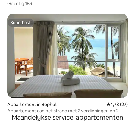
Gezellig 1BR
55m/RainShower/DW/Droger/Zwembad/Fitnessruimte/Tenni
Superhost
Superhost
Appartement in Bophut
Gemiddelde be
4,78 (27)
Appartement aan het strand met 2 verdiepingen en 2
Maandelijkse service-appartementen
balkons @ bekroond hotel