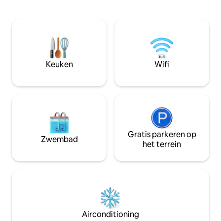
koffie voordat je
een fitnessruimte. Loop in 10 minuten
resortzwembad ga
naar Fisherman's Village, geniet van de
voor ultiem comfo
voorzieningen van het resort (speeltuin,
een luxe kingsize 
sauna, basketbal, tennis) en ontspan in je
wasmachine en een
rustige retraite op de 3e verdieping.
Je kunt gebruikma
Perfect voor koppels, gezinnen of
fitnesscentrum, d
digitale nomaden die op zoek zijn naar
Keuken
Wifi
coworkingruimte. 
een verblijf aan het strand met modern
oase voor stellen 
comfort. 24/7 gemakswinkels in de
zoek zijn naar ee
buurt, Grote Boeddha-tempel op 2 km
het gemak van thu
afstand. Je Samui heiligdom wacht op je.
Gratis parkeren op
Zwembad
het terrein
Airconditioning