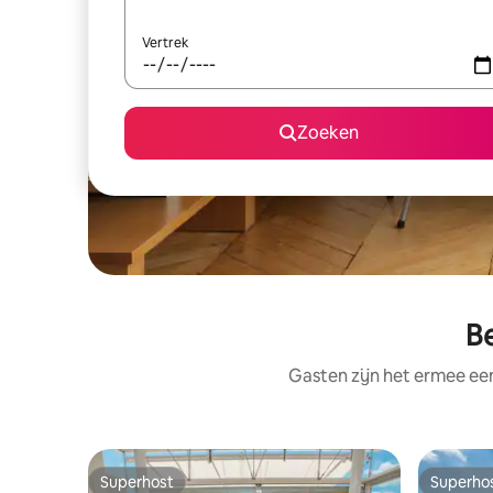
Vertrek
Zoeken
Be
Gasten zijn het ermee e
Superhost
Superho
Superhost
Superho