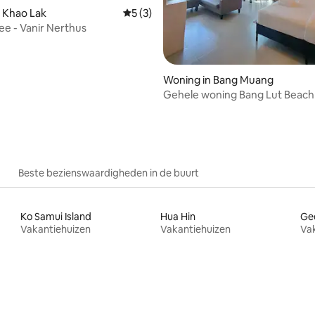
 van 4,98 uit 5, 40 recensies
 Khao Lak
Gemiddelde beoordeling van 5 uit 5, 3 r
5 (3)
zee - Vanir Nerthus
Woning in Bang Muang
Gehele woning Bang Lut Beac
Garden
Beste bezienswaardigheden in de buurt
Ko Samui Island
Hua Hin
Ge
Vakantiehuizen
Vakantiehuizen
Va