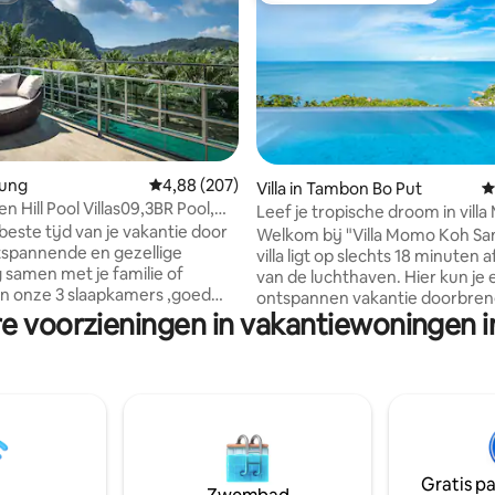
van 4,97 uit 5, 126 recensies
aung
Gemiddelde beoordeling van 4,88 uit 5, 207 r
4,88 (207)
Villa in Tambon Bo Put
G
n Hill Pool Villas09,3BR Pool,
Leef je tropische droom in vill
cht
je vakantie door
met uitzicht op zee
Welkom bij "Villa Momo Koh Sa
tspannende en gezellige
villa ligt op slechts 18 minuten 
samen met je familie of
van de luchthaven. Hier kun je een
in onze 3 slaapkamers ,goed
ontspannen vakantie doorbren
en bevat alle faciliteiten die je
re voorzieningen in vakantiewoningen i
omgeven door een tropische 
 tijdens je verblijf, keuken
Het moderne ontwerp van de vi
engerei, 2 badkamers, een
voor een spectaculair uitzicht.
 de bovenste verdieping waar je
het overloopzwembad, ontspan
rgangen kunt zien over een
buitenlounge, relax op de bank
icht op de bergen of het
elke dag wakker met het onb
 een woonkamer met een
uitzicht op zee vanuit een van 
voor je ontspanning terwijl je
slaapkamers. De villa ligt op de heuvel,
Gratis p
n het uitzicht op het zwembad.
geen directe toegang tot de h