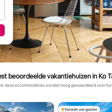
st beoordeelde vakantiehuizen in Ko 
ens: deze accommodaties worden hoog gewaardeerd voor hun l
st
Favoriet van gasten
st
Topfavoriet van gasten