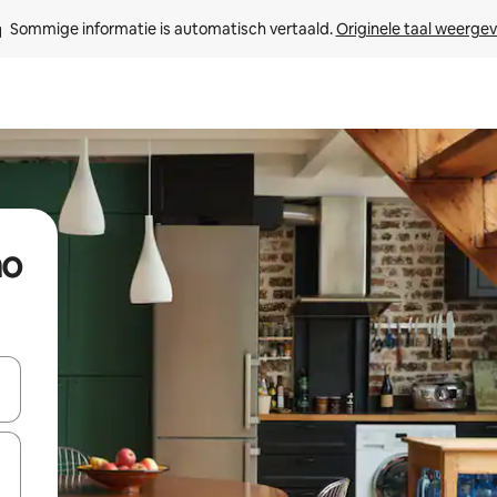
Sommige informatie is automatisch vertaald. 
Originele taal weerge
ao
een keuze met je de pijltjestoetsen omhoog en omlaag, óf door te tik