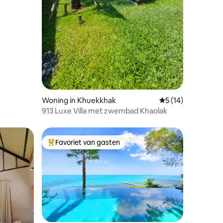
Woning in Khuekkhak
Gemiddelde beoorde
5 (14)
913 Luxe Villa met zwembad Khaolak
Favoriet van gasten
Topfavoriet van gasten