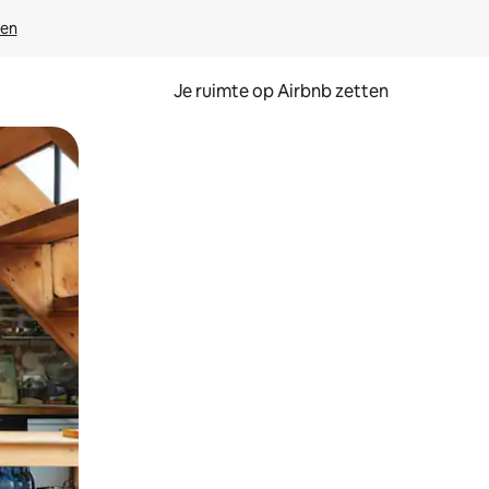
ven
Je ruimte op Airbnb zetten
ken of swipen.