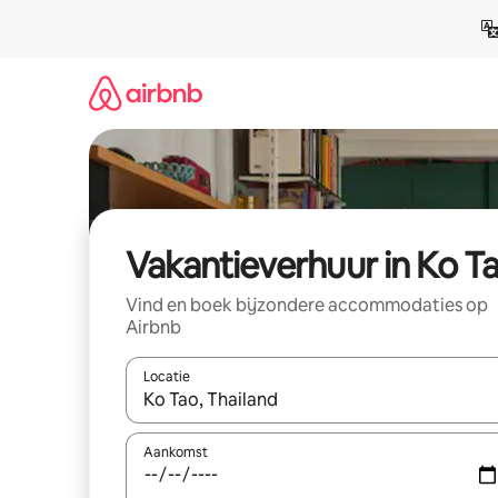
Ga
direct
naar
inhoud
Vakantieverhuur in Ko T
Vind en boek bijzondere accommodaties op
Airbnb
Locatie
Wanneer er suggesties beschikbaar zijn, maak je 
Aankomst