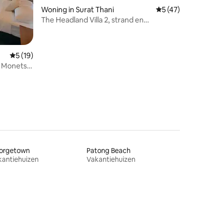
ecensies
Woning in Surat Thani
Gemiddelde beoorde
5 (47)
The Headland Villa 2, strand en
zonsondergang Samui
Gemiddelde beoordeling van 5 uit 5, 19 recensies
5 (19)
h Monets
orgetown
Patong Beach
kantiehuizen
Vakantiehuizen