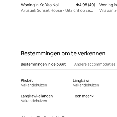
Woning in Ko Yao Noi
Gemiddelde beoordeling
4,98 (40)
Woning in
Artistiek Sunset House - Uitzicht op zee
Villa aan 
en dorpsleven
Bestemmingen om te verkennen
Bestemmingen in de buurt
Andere accommodaties
Phuket
Langkawi
Vakantiehuizen
Vakantiehuizen
Langkawi-eilanden
Toon meer
Vakantiehuizen