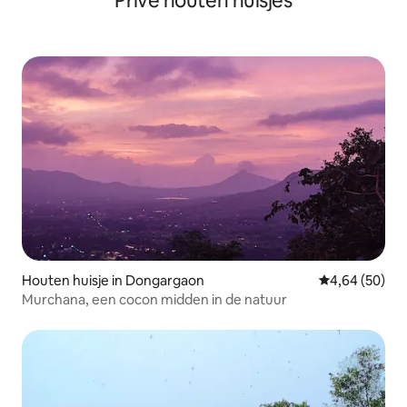
Privé houten huisjes
Houten huisje in Dongargaon
Gemiddelde be
4,64 (50)
Murchana, een cocon midden in de natuur