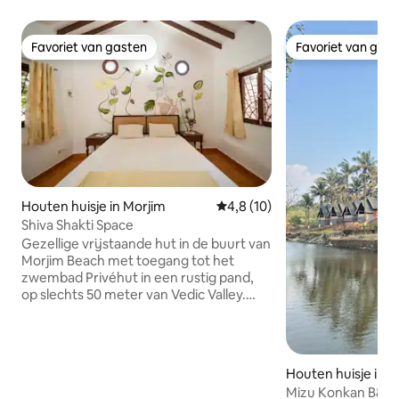
Favoriet van gasten
Favoriet van gas
Favoriet van gasten
Favoriet van gas
Houten huisje in Morjim
Gemiddelde beoordeling van 4,
4,8 (10)
Shiva Shakti Space
Gezellige vrijstaande hut in de buurt van
Morjim Beach met toegang tot het
zwembad Privéhut in een rustig pand,
op slechts 50 meter van Vedic Valley.
Eigenaren wonen in het hoofdhuis;
gasten hebben een eigen opgang. Het
ligt op 7-9 minuten lopen van het strand
en beschikt over een buitenkeuken, een
Houten huisje in 
eigen badkamer met douche en geiser,
Mizu Konkan B&B:
airconditioning, wifi en terras. Kingsize