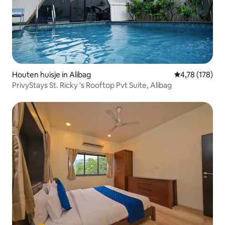
Houten huisje in Alibag
Gemiddelde beo
4,78 (178)
PrivyStays St. Ricky 's Rooftop Pvt Suite, Alibag