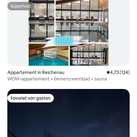
Superhost
Superhost
Appartement in Reichenau
Gemiddelde beo
4,73 (124)
WOW-appartement + binnenzwembad + sauna
Favoriet van gasten
Favoriet van gasten