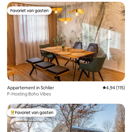
Favoriet van gasten
Favoriet van gasten
Appartement in Schlier
Gemiddelde beo
4,94 (115)
P-Hosting Boho Vibes
Favoriet van gasten
Topfavoriet van gasten