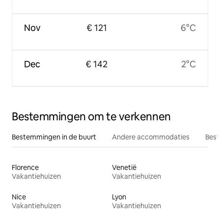
Nov
€ 121
6°C
Dec
€ 142
2°C
Bestemmingen om te verkennen
Bestemmingen in de buurt
Andere accommodaties
Best
Florence
Venetië
Vakantiehuizen
Vakantiehuizen
Nice
Lyon
Vakantiehuizen
Vakantiehuizen