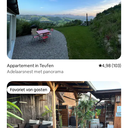
Appartement in Teufen
Gemiddelde beo
4,98 (103)
Adelaarsnest met panorama
Favoriet van gasten
Favoriet van gasten