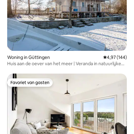
Woning in Güttingen
Gemiddelde beo
4,97 (144)
Huis aan de oever van het meer | Veranda in natuurlijke
omgeving
Favoriet van gasten
Favoriet van gasten