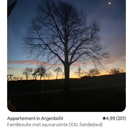
Appartement in Argenbühl
Gemiddelde beo
4,99 (201)
Familiesuite met saunaruimte (XXL familiebed)