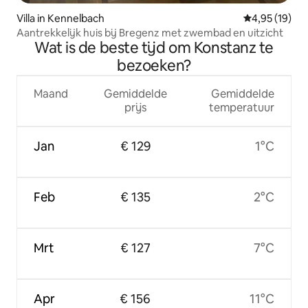
Villa in Kennelbach
Gemiddelde be
4,95 (19)
Aantrekkelijk huis bij Bregenz met zwembad en uitzicht
Wat is de beste tijd om Konstanz te
bezoeken?
Maand
Gemiddelde
Gemiddelde
prijs
temperatuur
Jan
€ 129
1°C
Feb
€ 135
2°C
Mrt
€ 127
7°C
Apr
€ 156
11°C