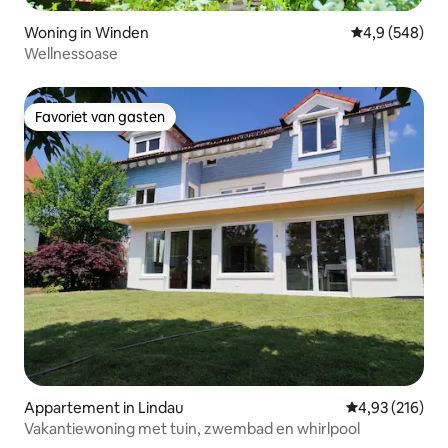
Woning in Winden
Gemiddelde be
4,9 (548)
Wellnessoase
Favoriet van gasten
Favoriet van gasten
Appartement in Lindau
Gemiddelde beo
4,93 (216)
Vakantiewoning met tuin, zwembad en whirlpool