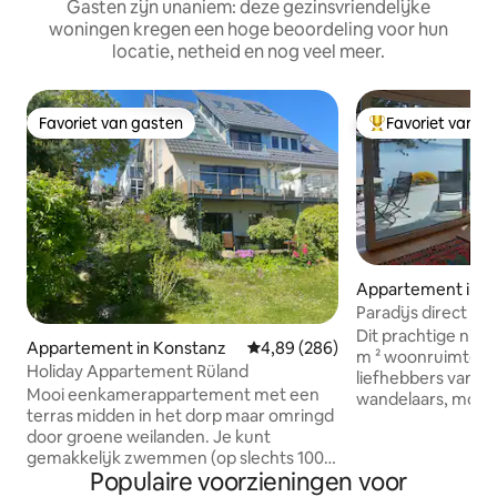
Gasten zijn unaniem: deze gezinsvriendelijke
woningen kregen een hoge beoordeling voor hun
locatie, netheid en nog veel meer.
Favoriet van gasten
Favoriet van g
Favoriet van gasten
Topfavoriet van 
Appartement in 
dwigshafen
Paradijs direct a
aan het water
Dit prachtige nie
Appartement in Konstanz
Gemiddelde beoordeling van 4,89
4,89 (286)
m ² woonruimte) is
Holiday Appartement Rüland
liefhebbers van h
Mooi eenkamerappartement met een
wandelaars, mount
terras midden in het dorp maar omringd
natuurliefhebbers
door groene weilanden. Je kunt
Excursiebestemmi
gemakkelijk zwemmen (op slechts 100
Marienschlucht, h
Populaire voorzieningen voor
meter van een openbaar klein strand) en
Konstanz zijn zeer