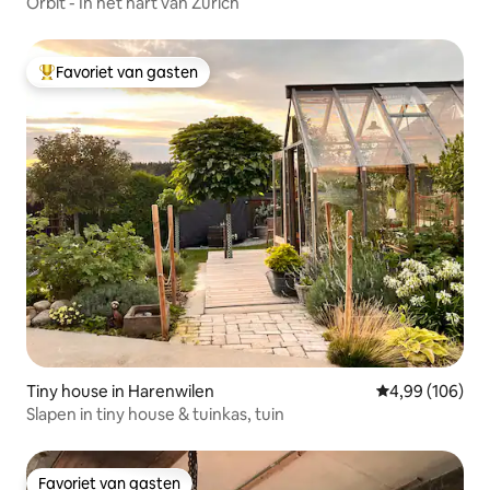
Orbit - In het hart van Zürich
Favoriet van gasten
Topfavoriet van gasten
Tiny house in Harenwilen
Gemiddelde beo
4,99 (106)
Slapen in tiny house & tuinkas, tuin
Favoriet van gasten