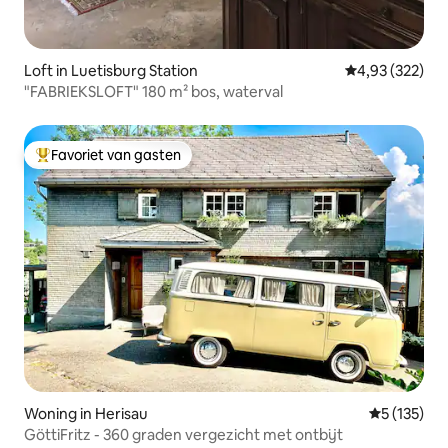
Loft in Luetisburg Station
Gemiddelde beo
4,93 (322)
"FABRIEKSLOFT" 180 m² bos, waterval
Favoriet van gasten
Topfavoriet van gasten
Woning in Herisau
Gemiddelde 
5 (135)
GöttiFritz - 360 graden vergezicht met ontbijt