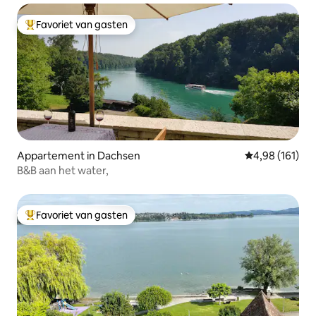
Favoriet van gasten
Topfavoriet van gasten
Appartement in Dachsen
Gemiddelde beo
4,98 (161)
B&B aan het water,
Favoriet van gasten
Topfavoriet van gasten