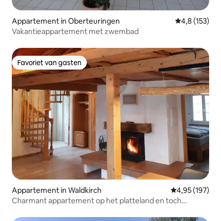
Appartement in Oberteuringen
Gemiddelde be
4,8 (153)
Vakantieappartement met zwembad
Favoriet van gasten
Favoriet van gasten
Appartement in Waldkirch
Gemiddelde beo
4,95 (197)
Charmant appartement op het platteland en toch
centraal