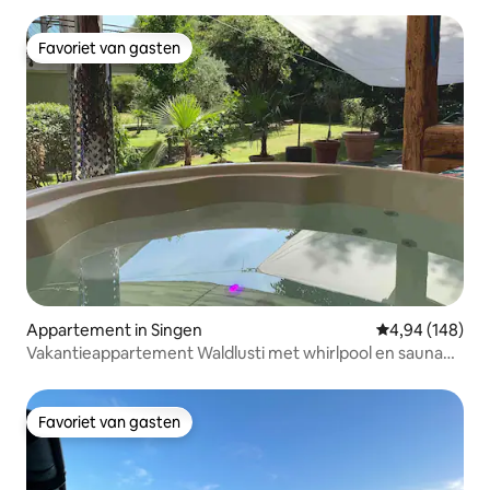
Favoriet van gasten
Favoriet van gasten
Appartement in Singen
Gemiddelde beo
4,94 (148)
Vakantieappartement Waldlusti met whirlpool en sauna
direct aan het bos
Favoriet van gasten
Favoriet van gasten