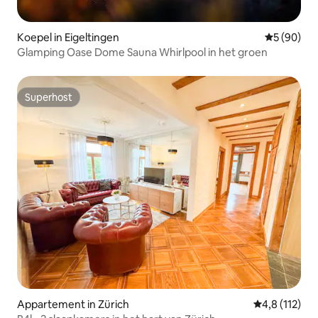
Koepel in Eigeltingen
Gemiddelde
5 (90)
Glamping Oase Dome Sauna Whirlpool in het groen
Superhost
Superhost
Appartement in Zürich
Gemiddelde be
4,8 (112)