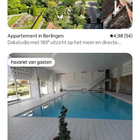
Appartement in Berlingen
Gemiddelde be
4,98 (54)
Dakstudio met 180° uitzicht op het meer en directe
toegang tot het meer
Favoriet van gasten
Favoriet van gasten