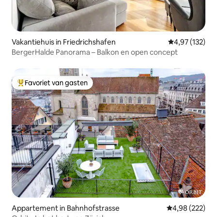
Vakantiehuis in Friedrichshafen
Gemiddelde beo
4,97 (132)
BergerHalde Panorama – Balkon en open concept
Favoriet van gasten
Topfavoriet van gasten
Appartement in Bahnhofstrasse
Gemiddelde beo
4,98 (222)