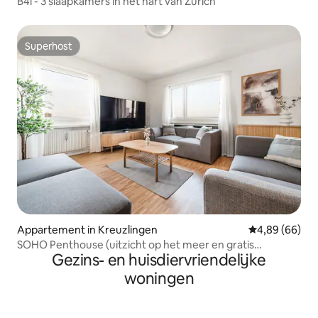
B4l - 3 slaapkamers in het hart van Zürich
Superhost
Superhost
Appartement in Kreuzlingen
Gemiddelde be
4,89 (66)
SOHO Penthouse (uitzicht op het meer en gratis
Gezins- en huisdiervriendelijke
parkeren)
woningen