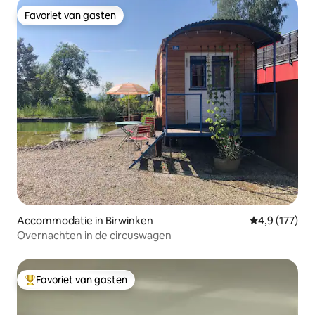
Favoriet van gasten
Favoriet van gasten
Accommodatie in Birwinken
Gemiddelde be
4,9 (177)
Overnachten in de circuswagen
Favoriet van gasten
Topfavoriet van gasten