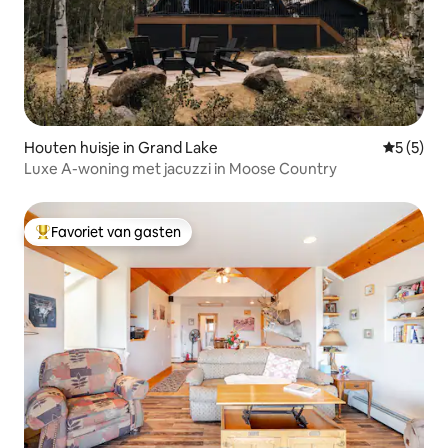
Houten huisje in Grand Lake
Gemiddeld
5 (5)
Luxe A-woning met jacuzzi in Moose Country
Favoriet van gasten
Topfavoriet van gasten