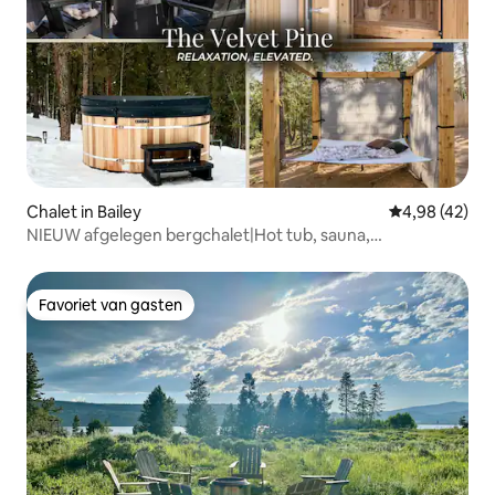
Chalet in Bailey
Gemiddelde be
4,98 (42)
NIEUW afgelegen bergchalet|Hot tub, sauna,
sterrenkijken
Favoriet van gasten
Favoriet van gasten