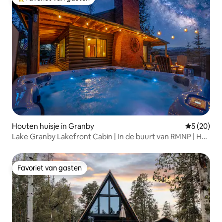
Topfavoriet van gasten
Houten huisje in Granby
Gemiddelde
5 (20)
Lake Granby Lakefront Cabin | In de buurt van RMNP | Hot
tub
Favoriet van gasten
Favoriet van gasten