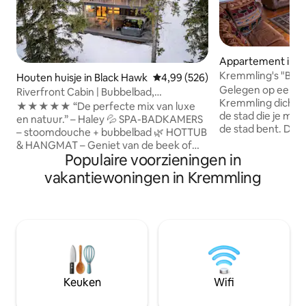
Appartement in 
Kremmling's "Bas
Houten huisje in Black Hawk
Gemiddelde beoordeling van 4,99
4,99 (526)
appartement
Gelegen op een rus
Riverfront Cabin | Bubbelbad,
Kremmling dicht b
vuurplaats, stoomdouche
★★★★★ “De perfecte mix van luxe
de stad die je miss
en natuur.” – Haley 💦 SPA-BADKAMERS
de stad bent. Dit appartement met 2
– stoomdouche + bubbelbad 🌿 HOTTUB
slaapkamers en 1
& HANGMAT – Geniet van de beek of
wasmachine/droger
Populaire voorzieningen in
zwaai in de bomen 🔥 GEZELLIGE
satellietpakket, d
AVONDER – Vuurplaats, barbecue, open
vakantiewoningen in Kremmling
volledige keuke
haarden en vloerverwarming ❄️ KOEL
en is een geweldig
COMFORT – Airco voor de zomer 🐾
avonturen die Gra
HUISDIER- EN GEZINSVRIENDELIJK –
counties bieden. 
wandelpaden, reiswieg, kinderstoel 📶
hebben elk een q
SNELLE WIFI – Streamen, zoomen of de
woonkamer heeft 
stekker uit het stopcontact halen 📍 10
queensize banken.
min ⭆ Nederland — mtn stad en
huisdieren. Er is e
avonturenhub ➳ Adem diep in. Maak
Keuken
Wifi
parkeerplaats, idea
opnieuw contact met wat belangrijk is.
♡ Tik op Opslaan: onvergetelijke