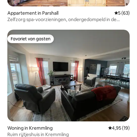
Appartement in Parshall
Gemiddelde
5 (63)
Zelfzorg spa-voorzieningen, ondergedompeld in de
wildernis BP
Favoriet van gasten
Favoriet van gasten
Woning in Kremmling
Gemiddelde be
4,95 (19)
Ruim rijtjeshuis in Kremmling