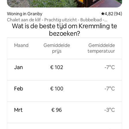
Woning in Granby
Gemiddelde be
4,82 (94)
Chalet aan de klif - Prachtig uitzicht - Bubbelbad -
Wat is de beste tijd om Kremmling te
Stapelbedden
bezoeken?
Maand
Gemiddelde
Gemiddelde
prijs
temperatuur
Jan
€ 102
-7°C
Feb
€ 100
-7°C
Mrt
€ 96
-3°C