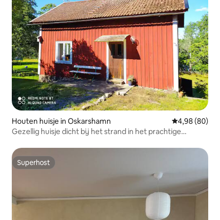
Houten huisje in Oskarshamn
Gemiddelde be
4,98 (80)
Gezellig huisje dicht bij het strand in het prachtige
Bråbygden.
Superhost
Superhost