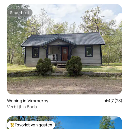
Superhost
Superhost
Woning in Vimmerby
Gemiddelde b
4,7 (23)
Verblijf in Boda
Favoriet van gasten
Topfavoriet van gasten