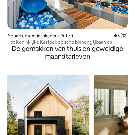
Appartement in Iskandar Puteri
Gemiddelde
5 (12)
Het Koninklijke Kasteel: epische binnenglijbaan en
De gemakken van thuis en geweldige
vuurplaats | 6 personen
maandtarieven