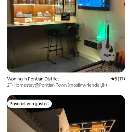
Woning in Pontian District
Gemiddelde
5 (17)
2F-Homestay@Pontian Town (moslimvriendelijk)
Favoriet van gasten
Favoriet van gasten