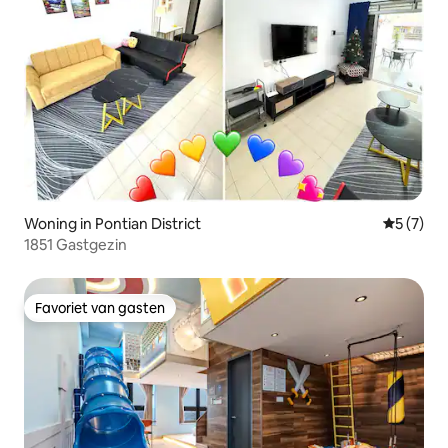
Woning in Pontian District
Gemiddeld
5 (7)
1851 Gastgezin
Favoriet van gasten
Favoriet van gasten