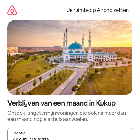
Ga
direct
Je ruimte op Airbnb zetten
naar
inhoud
Verblijven van een maand in Kukup
Ontdek langetermijnwoningen die ook na meer dan
een maand nog als thuis aanvoelen.
Locatie
Wanneer er suggesties beschikbaar zijn, maak je een keuze met