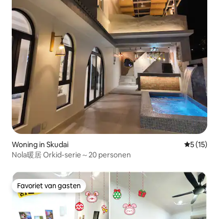
Woning in Skudai
Gemiddelde
5 (15)
Nola暖居 Orkid-serie～20 personen
Favoriet van gasten
Favoriet van gasten