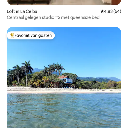
Loft in La Ceiba
Gemiddelde be
4,83 (54)
Centraal gelegen studio #2 met queensize bed
Favoriet van gasten
Topfavoriet van gasten