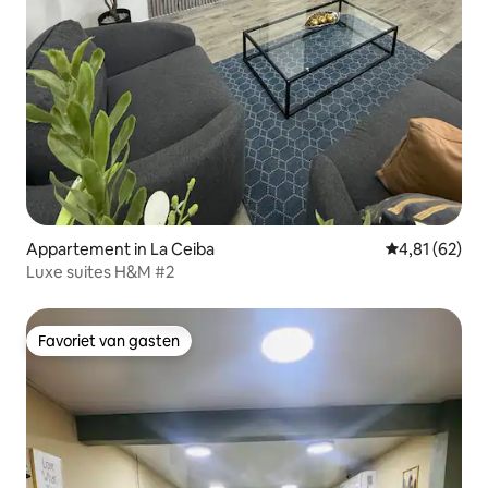
Appartement in La Ceiba
Gemiddelde be
4,81 (62)
Luxe suites H&M #2
Favoriet van gasten
Favoriet van gasten