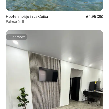
Houten huisje in La Ceiba
Gemiddelde be
4,96 (25)
Palmarés II
Superhost
Superhost