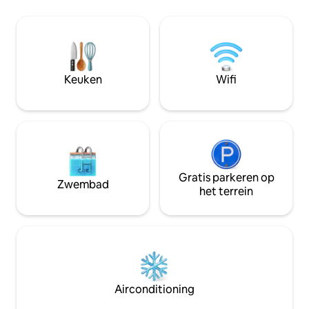
bijeenkomsten in de achtertuin.
Voorzien van stijlvolle kamers met
volledige airconditioning, een ruime,
evenementvriendelijke achtertuin, een
generator, een elektrische afrastering
en rook- en koolmonoxidemelders –
Keuken
Wifi
zeldzame lokale
veiligheidsvoorzieningen op een
toplocatie in het centrum.
Gratis parkeren op
Zwembad
het terrein
Airconditioning