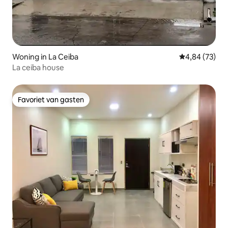
Woning in La Ceiba
Gemiddelde be
4,84 (73)
La ceiba house
Favoriet van gasten
Favoriet van gasten