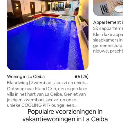
Appartement in L
S&S appartement #
veerboot
Klein luxe appar
slaapkamers in e
gemeenschap Kom
nieuwe, prachtige 
ontworpen voor c
appartement besc
en is geschikt voo
personen. ✔️ Eigen ingang ✔️ Eén auto
Woning in La Ceiba
Gemiddelde beoordeling van 
5 (25)
per appartement t
Eilandwieg | Zwembad, jacuzzi en unieke
rustige omheinde g
koelput
Ontsnap naar Island Crib, een eigen luxe
het inchecken moe
villa in het hart van La Ceiba. Geniet van
een geldig legiti
je eigen zwembad, jacuzzi en onze
overleggen. Dit is
unieke COOLING PIT-lounge, een
vereiste van de 
Populaire voorzieningen in
ingebouwde ijsbak naast het zwembad
gemeenschap. D
die is ontworpen om drankjes perfect
veiligheidsmaatre
vakantiewoningen in La Ceiba
gekoeld te houden terwijl jij ontspant.
om de veiligheid 
Perfect voor barbecue-avonden en