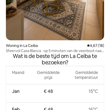
Woning in La Ceiba
Gemiddelde be
4,67 (18)
Sfeervol Casa Blanca · op 5 minuten van de veerboot naar
Wat is de beste tijd om La Ceiba te
de Bay Islands
bezoeken?
Maand
Gemiddelde
Gemiddelde
prijs
temperatuur
Jan
€ 48
15°C
Feb
€ 48
16°C