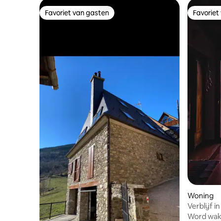
Favoriet van gasten
Favoriet
Favoriet van gasten
Favoriet
Woning
Verblijf 
uitzicht
Word wak