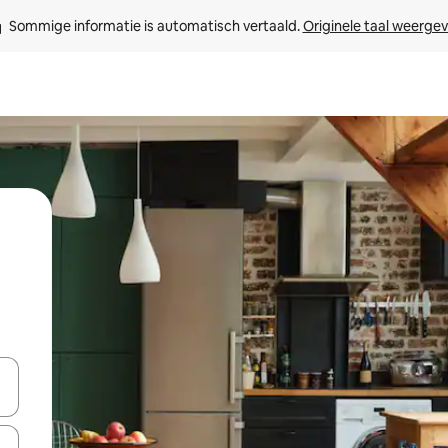
Sommige informatie is automatisch vertaald. 
Originele taal weerge
een keuze met je de pijltjestoetsen omhoog en omlaag, óf door te tik