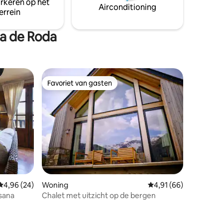
arkeren op het
Airconditioning
errein
la de Roda
Favoriet van gasten
Favoriet van gasten
Gemiddelde beoordeling van 4,96 uit 5, 24 recensies
4,96 (24)
Woning
Gemiddelde beoordelin
4,91 (66)
sana
Chalet met uitzicht op de bergen