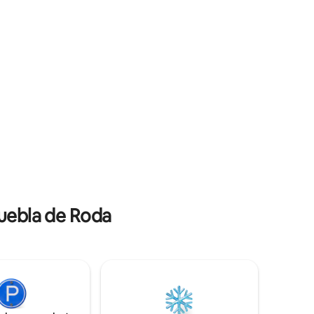
ionaal
paden, het bezoeken van wijnmakerijen
n slechts
en het ontdekken van het immense
natuurlijke en geologische erfgoed van
n in 45
de regio.
Puebla de Roda