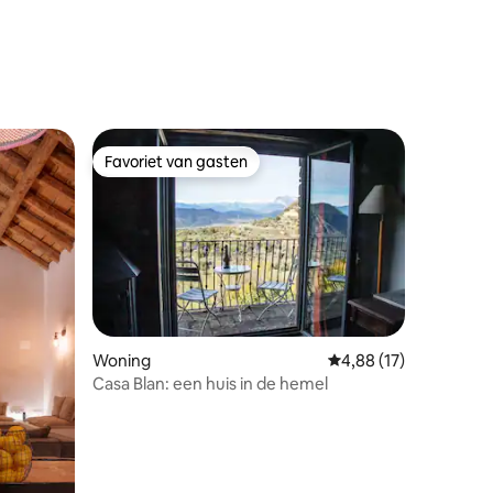
recensies
Favoriet van gasten
Favoriet van gasten
Woning
Gemiddelde beoordelin
4,88 (17)
Casa Blan: een huis in de hemel
recensies