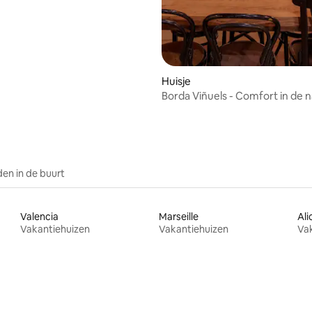
ling van 5 uit 5, 21 recensies
Huisje
Borda Viñuels - Comfort in de 
en in de buurt
Valencia
Marseille
Ali
Vakantiehuizen
Vakantiehuizen
Va