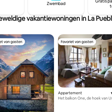
Gratis p
Zwembad
t
weldige vakantiewoningen in La Pueb
iet van gasten
Favoriet van gasten
iet van gasten
Favoriet van gasten
 van 4,79 uit 5, 28 recensies
Appartement
Het balkon One, de hoek van U