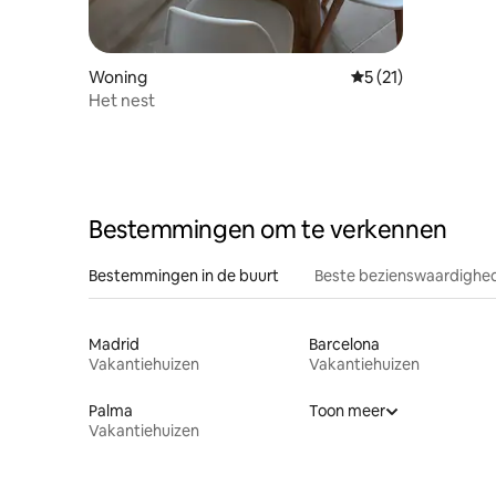
Woning
Gemiddelde beoorde
5 (21)
Het nest
Bestemmingen om te verkennen
Bestemmingen in de buurt
Beste bezienswaardighed
Madrid
Barcelona
Vakantiehuizen
Vakantiehuizen
Palma
Toon meer
Vakantiehuizen