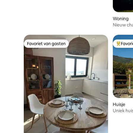
Woning
Nieuw cha
op de be
Favoriet van gasten
Favor
Favoriet van gasten
Topfavor
Huisje
Uniek hui