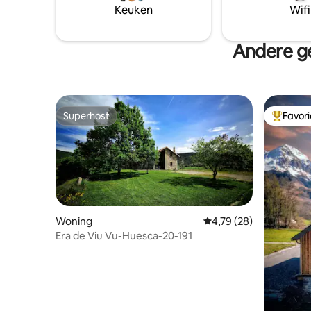
zeer rustige omgeving, omdat het huis
Keuken
Wifi
slechts uit twee verdiepingen bestaat.
Het heeft wifi.
Andere ge
Superhost
Favor
Superhost
Topfavor
Woning
Gemiddelde beoordeling
4,79 (28)
Era de Viu Vu-Huesca-20-191