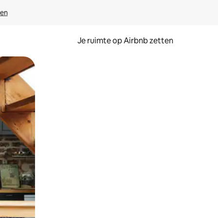
ven
Je ruimte op Airbnb zetten
ken of swipen.