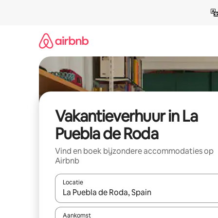
Ga
direct
naar
inhoud
Vakantieverhuur in La
Puebla de Roda
Vind en boek bijzondere accommodaties op
Airbnb
Locatie
Wanneer er suggesties beschikbaar zijn, maak je 
Aankomst