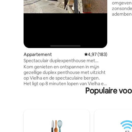
omgeven d
zonsonde
adembene
Pyreneeën
gebouwd m
met de we
verbindin
Het ligt 
dorpje Ce
te wandel
Appartement
Gemiddelde beoordeling 
4,97 (183)
doen, te
Spectaculair duplexpenthouse met
bergmeren
uitzicht op de vallei
Kom genieten en ontspannen in mijn
perfect t
gezellige duplex penthouse met uitzicht
komen en 
op Vielha en de spectaculaire bergen.
natuur te
Het ligt op 8 minuten lopen van Vielha en
Populaire voo
2 minuten met de auto, het penthouse
heeft geen parkeergelegenheid, hoewel
het in de omgeving gemakkelijk is om te
parkeren voor gratis parkeren. Het
appartement is zeer licht, het heeft
twee kamers met elk een complete
badkamer, uitgeruste keuken, eetkamer
met slaapbank en houtkachel. Het is een