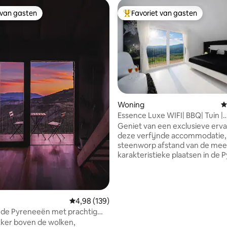
 van gasten
Favoriet van gasten
 van gasten
Topfavoriet van gasten
Woning
G
Essence Luxe WIFI| BBQ| Tuin |
Parking|Bad
Geniet van een exclusieve erva
deze verfijnde accommodatie,
steenworp afstand van de mee
karakteristieke plaatsen in de
en ontworpen om comfort en e
te combineren. Wifi| BBQ| Tuin |
Speelruimte voor kinderen | Hot
Parkeren Ontdek het historische
Gemiddelde beoordeling van 4,98 uit 5, 139 r
4,98 (139)
centrum van Aínsa, een van de
in de Pyreneeën met prachtig
middeleeuwse dorpen van Span
ker boven de wolken,
slechts een paar minuten afsta