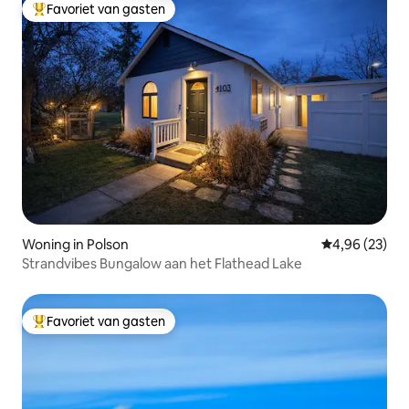
Favoriet van gasten
Topfavoriet van gasten
Woning in Polson
Gemiddelde be
4,96 (23)
Strandvibes Bungalow aan het Flathead Lake
Favoriet van gasten
Topfavoriet van gasten