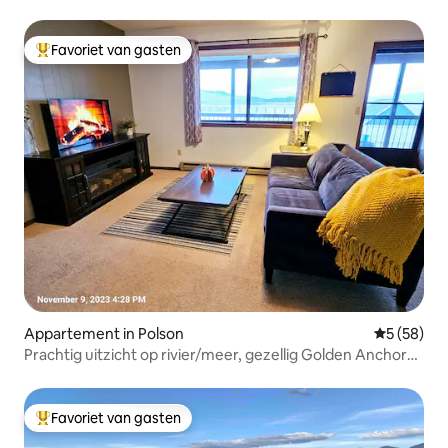
Favoriet van gasten
Topfavoriet van gasten
Appartement in Polson
Gemiddelde
5 (58)
Prachtig uitzicht op rivier/meer, gezellig Golden Anchor
#5
Favoriet van gasten
Topfavoriet van gasten