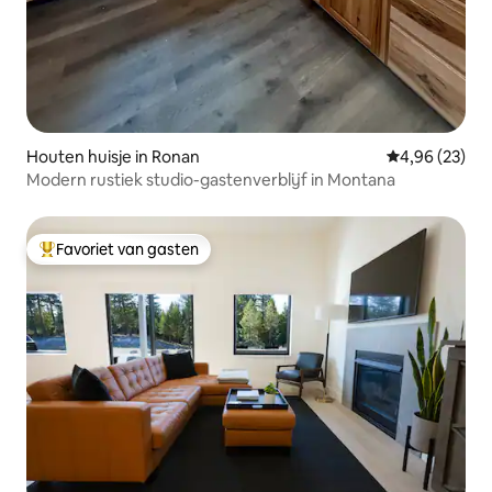
Houten huisje in Ronan
Gemiddelde be
4,96 (23)
Modern rustiek studio-gastenverblijf in Montana
Favoriet van gasten
Topfavoriet van gasten