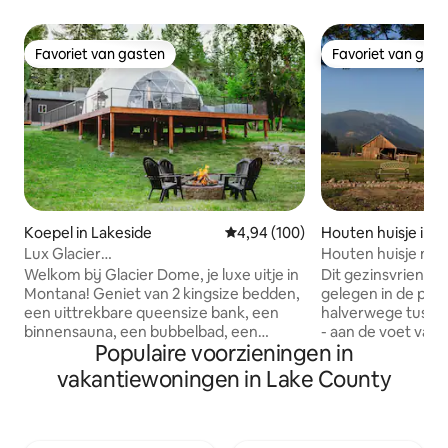
Favoriet van gasten
Favoriet van gas
Favoriet van gasten
Favoriet van gas
Koepel in Lakeside
Gemiddelde beoordeling van 4,94
4,94 (100)
Houten huisje in 
Lux Glacier
Houten huisje met
Dome•Bubbelbad•Sauna•Wandelen 2
Welkom bij Glacier Dome, je luxe uitje in
Dit gezinsvriendeli
FlatheadLake
Montana! Geniet van 2 kingsize bedden,
gelegen in de prac
een uittrekbare queensize bank, een
halverwege tussen 
binnensauna, een bubbelbad, een
- aan de voet van
Populaire voorzieningen in
vreugdevuur, een cornhole, een tv, een
Het beschikt over 
volledig bad, een kitchenette, een
voor een prettig v
vakantiewoningen in Lake County
wasmachine/droger en snelle wifi.
volledig uitgerust
Slechts een korte wandeling van
wasmachine en dr
Flathead Lake, Tamarack Brewing, Lift
airconditioning. E
Coffee en nog veel meer. Blijf het hele
met een queensiz