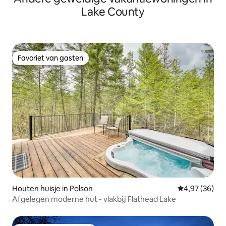
Lake County
Favoriet van gasten
Favoriet van gasten
Houten huisje in Polson
Gemiddelde be
4,97 (36)
Afgelegen moderne hut - vlakbij Flathead Lake