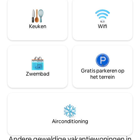
jaar door knus met HVAC mini-splits. Of
loft met een twee
je nu koffie drinkt op het terras terwijl je
een tweepersoons
herten ziet rondlopen, of geniet van het
zithoek boven bi
bubbelbad na een wandeling in Glacier
slaapruimte. Een
Keuken
Wifi
National Park, je verblijf zal gevuld zijn
maakt de ruimte comp
met onvergetelijke momenten.
HUISDIEREN EN N
Gratis parkeren op
Zwembad
het terrein
Airconditioning
Andere geweldige vakantiewoningen in