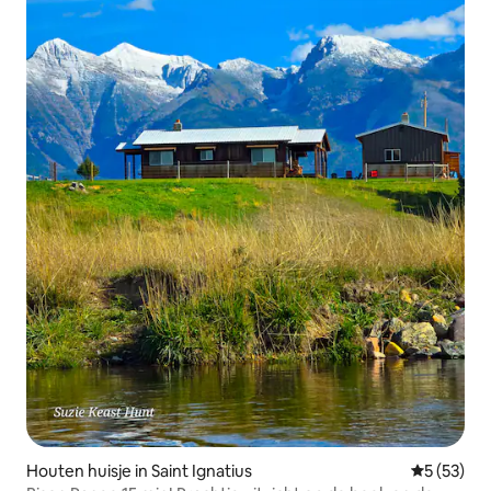
Houten huisje in Saint Ignatius
Gemiddelde
5 (53)