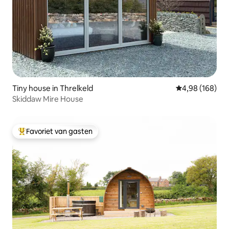
Tiny house in Threlkeld
Gemiddelde beo
4,98 (168)
Skiddaw Mire House
Favoriet van gasten
Topfavoriet van gasten