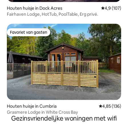
Houten huisje in Dock Acres
Gemiddelde be
4,9 (107)
Fairhaven Lodge, HotTub, PoolTable, Erg privé.
Favoriet van gasten
Favoriet van gasten
Houten huisje in Cumbria
Gemiddelde beo
4,85 (136)
Grasmere Lodge in White Cross Bay
Gezinsvriendelijke woningen met wifi