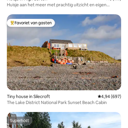
Huisje aan het meer met prachtig uitzicht en eigen
bubbelbad
Favoriet van gasten
Topfavoriet van gasten
Tiny house in Silecroft
Gemiddelde beo
4,94 (697)
The Lake District National Park Sunset Beach Cabin
Superhost
Superhost