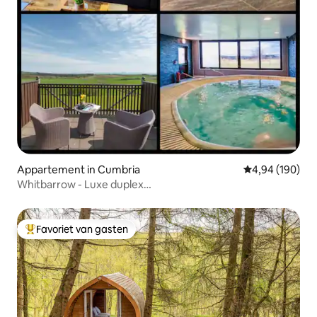
Appartement in Cumbria
Gemiddelde beo
4,94 (190)
Whitbarrow - Luxe duplex
uitzicht/zwembad/bubbelbad/fitnessruimte
Favoriet van gasten
Topfavoriet van gasten