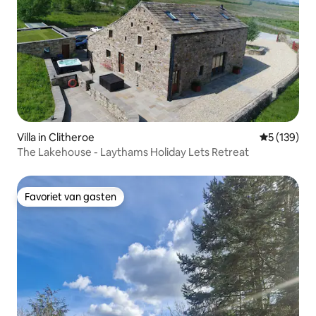
Villa in Clitheroe
Gemiddelde 
5 (139)
The Lakehouse - Laythams Holiday Lets Retreat
Favoriet van gasten
Favoriet van gasten