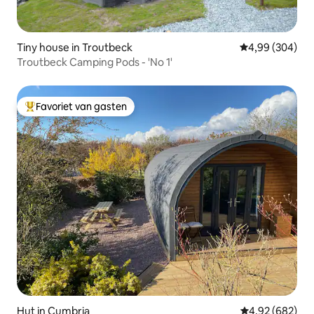
Tiny house in Troutbeck
Gemiddelde beo
4,99 (304)
Troutbeck Camping Pods - 'No 1'
Favoriet van gasten
Topfavoriet van gasten
Hut in Cumbria
Gemiddelde beo
4,92 (682)