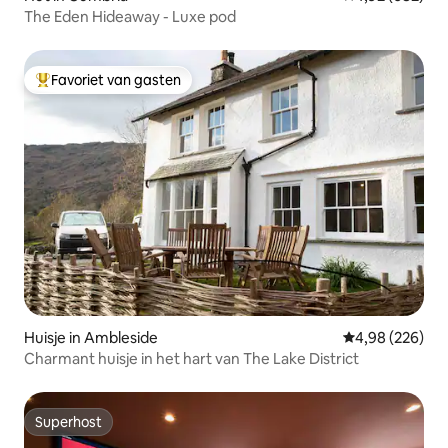
The Eden Hideaway - Luxe pod
Favoriet van gasten
Topfavoriet van gasten
Huisje in Ambleside
Gemiddelde beo
4,98 (226)
Charmant huisje in het hart van The Lake District
Superhost
Superhost