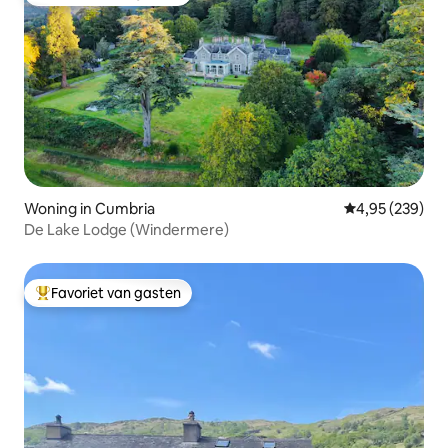
Topfavoriet van gasten
Woning in Cumbria
Gemiddelde beo
4,95 (239)
De Lake Lodge (Windermere)
Favoriet van gasten
Topfavoriet van gasten