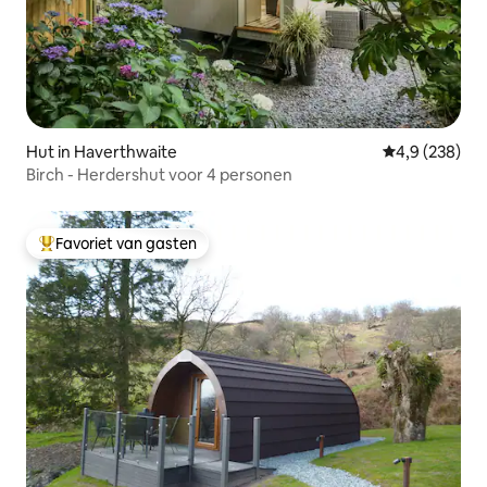
Hut in Haverthwaite
Gemiddelde be
4,9 (238)
Birch - Herdershut voor 4 personen
Favoriet van gasten
Topfavoriet van gasten