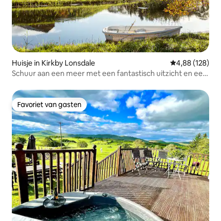
Huisje in Kirkby Lonsdale
Gemiddelde beo
4,88 (128)
Schuur aan een meer met een fantastisch uitzicht en een
bubbelbad
Favoriet van gasten
Favoriet van gasten