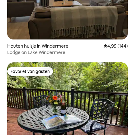
Houten huisje in Windermere
Gemiddelde beo
4,99 (144)
Lodge on Lake Windermere
Favoriet van gasten
Favoriet van gasten