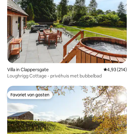
Villa in Clappersgate
Gemiddelde beo
4,93 (214)
Loughrigg Cottage - privéhuis met bubbelbad
Favoriet van gasten
Favoriet van gasten