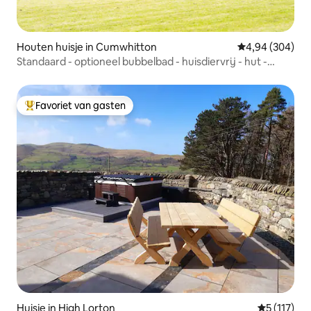
Houten huisje in Cumwhitton
Gemiddelde beo
4,94 (304)
Standaard - optioneel bubbelbad - huisdiervrij - hut -
ensuite w
Favoriet van gasten
Topfavoriet van gasten
Huisje in High Lorton
Gemiddelde 
5 (117)