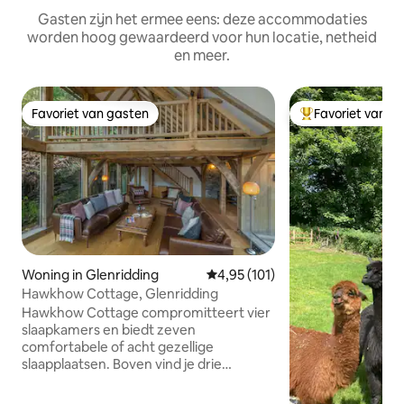
Gasten zijn het ermee eens: deze accommodaties
worden hoog gewaardeerd voor hun locatie, netheid
en meer.
Favoriet van gasten
Favoriet van g
Favoriet van gasten
Topfavoriet van 
Woning in Glenridding
Gemiddelde beoordeling van 4,95
4,95 (101)
Hawkhow Cottage, Glenridding
Hawkhow Cottage compromitteert vier
slaapkamers en biedt zeven
comfortabele of acht gezellige
slaapplaatsen. Boven vind je drie
slaapkamers (één met een kingsize bed,
één met een tweepersoonsbed en één