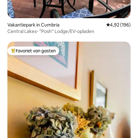
Vakantiepark in Cumbria
Gemiddelde beo
4,92 (196)
Central Lakes- "Posh" Lodge/EV-opladen
Favoriet van gasten
Topfavoriet van gasten