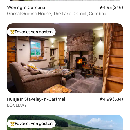
Woning in Cumbria
Gemiddelde beo
4,95 (346)
Gornal Ground House, The Lake District, Cumbria
Favoriet van gasten
Topfavoriet van gasten
Huisje in Staveley-in-Cartmel
Gemiddelde beo
4,99 (534)
LOVEDAY
Favoriet van gasten
Topfavoriet van gasten