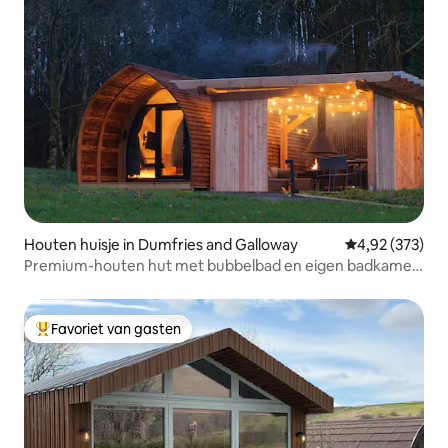
’gedicht, naar de populaire Aira Force
waterval en paden onderhouden door
de National Trust.
Houten huisje in Dumfries and Galloway
Gemiddelde beo
4,92 (373)
Premium-houten hut met bubbelbad en eigen badkamer
met douche
Favoriet van gasten
Topfavoriet van gasten