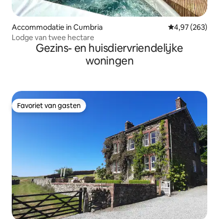
Accommodatie in Cumbria
Gemiddelde beo
4,97 (263)
Lodge van twee hectare
Gezins- en huisdiervriendelijke
woningen
Favoriet van gasten
Favoriet van gasten