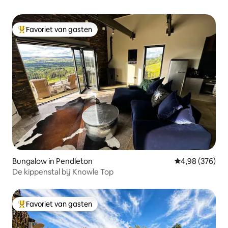
Favoriet van gasten
Topfavoriet van gasten
Bungalow in Pendleton
Gemiddelde beo
4,98 (376)
De kippenstal bij Knowle Top
Favoriet van gasten
Topfavoriet van gasten