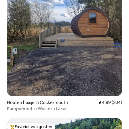
Houten huisje in Cockermouth
Gemiddelde beo
4,89 (304)
Kampeerhut in Western Lakes
Favoriet van gasten