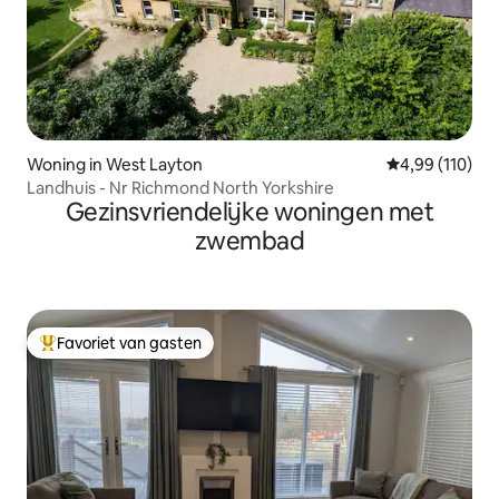
Woning in West Layton
Gemiddelde beo
4,99 (110)
Landhuis - Nr Richmond North Yorkshire
Gezinsvriendelijke woningen met
zwembad
Favoriet van gasten
Topfavoriet van gasten