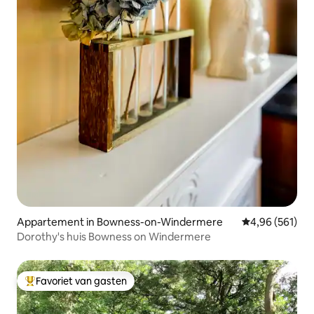
Appartement in Bowness-on-Windermere
Gemiddelde beo
4,96 (561)
Dorothy's huis Bowness on Windermere
Favoriet van gasten
Topfavoriet van gasten