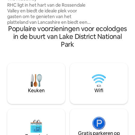
comfortabele tw
RHC ligt in het hart van de Rossendale
een eigen toegang . Er zijn thee
Valley en biedt de ideale plek voor
koffiefaciliteiten
gasten om te genieten van het
tot een bijkeuken
platteland van Lancashire en biedt een
broodrooster, koelk
Populaire voorzieningen voor ecolodges
ontspannend toevluchtsoord voor alle
wasmachine. Er is buiten zitplaatsen,
gasten die genieten van een beetje
in de buurt van Lake District National
eigen parkeerplaa
landelijk leven. Ideaal voor zakenlieden
fietsen.
Park
die naar Burnley reizen, die zelf willen
koken. Mooie buitenruimtes voor BBQ
en sterrenkijker zijn beschikbaar voor
alle gasten. Uitstekend vriendelijk
personeel, bij de hand om te helpen, om
ontbijt te bieden. Gratis snelle wifi en
gratis parkeren worden aangeboden.
Eco-douche
Keuken
Wifi
Gratis parkeren op