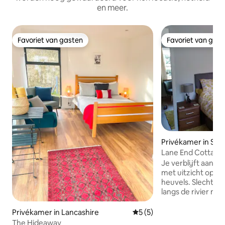
en meer.
Favoriet van gasten
Favoriet van gas
Favoriet van gasten
Favoriet van gas
Privékamer in Sta
Lane End Cottage
Je verblijft aan d
met uitzicht op v
heuvels. Slechts een paar minuten lopen
langs de rivier na
waar een versche
is om te eten , win
Privékamer in Lancashire
Gemiddelde beoordeling van
5 (5)
zelfgemaakte Gelato! Je kamer
The Hideaway