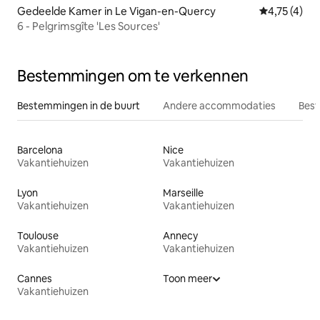
Gedeelde Kamer in Le Vigan-en-Quercy
Gemiddelde b
4,75 (4)
6 - Pelgrimsgîte 'Les Sources'
Bestemmingen om te verkennen
Bestemmingen in de buurt
Andere accommodaties
Best
Barcelona
Nice
Vakantiehuizen
Vakantiehuizen
Lyon
Marseille
Vakantiehuizen
Vakantiehuizen
Toulouse
Annecy
Vakantiehuizen
Vakantiehuizen
Cannes
Toon meer
Vakantiehuizen