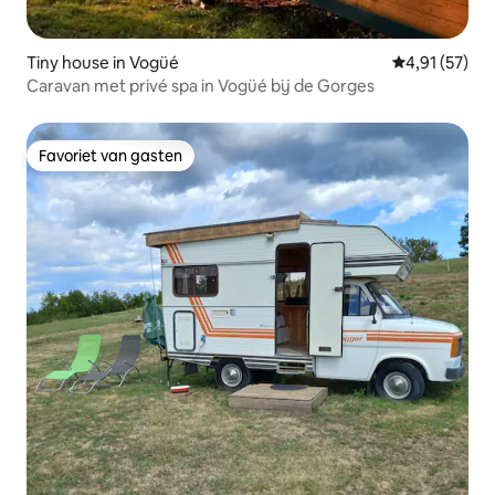
Tiny house in Vogüé
Gemiddelde be
4,91 (57)
Caravan met privé spa in Vogüé bij de Gorges
Favoriet van gasten
Favoriet van gasten