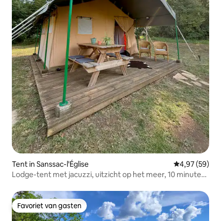
Tent in Sanssac-l'Église
Gemiddelde be
4,97 (59)
Lodge-tent met jacuzzi, uitzicht op het meer, 10 minuten
van Le Puy
Favoriet van gasten
Favoriet van gasten