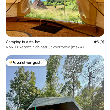
Camping in Astaillac
Gemiddeld
5 (9)
Noix: Luxetent in de natuur voor twee (max 4)
Favoriet van gasten
Topfavoriet van gasten