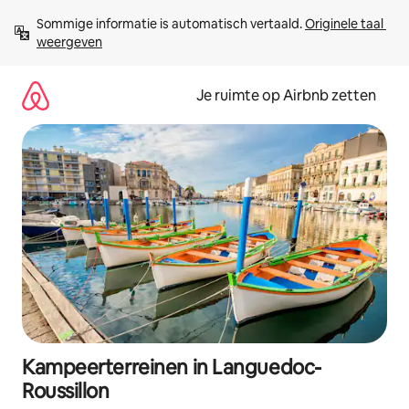
Ga
Sommige informatie is automatisch vertaald. 
Originele taal 
direct
weergeven
naar
inhoud
Je ruimte op Airbnb zetten
Kampeerterreinen in Languedoc-
Roussillon