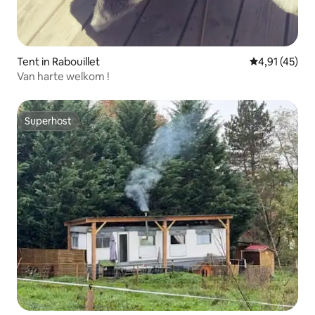
Tent in Rabouillet
Gemiddelde be
4,91 (45)
Van harte welkom !
Superhost
Superhost