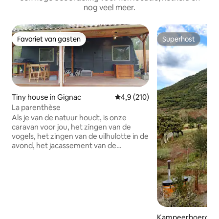
nog veel meer.
Favoriet van gasten
Superhost
Favoriet van gasten
Superhost
Tiny house in Gignac
Gemiddelde beoordeling van 4,9
4,9 (210)
La parenthèse
Als je van de natuur houdt, is onze
caravan voor jou, het zingen van de
vogels, het zingen van de uilhulotte in de
avond, het jacassement van de
spraakzame eksters in de ochtend, de
kreet van de kestre haviken, en
wanneer al deze kleine wereld rustig is,
zul je de stilte waarderen en genieten
van de omliggende rust, of niet, dicht bij
buitengewone bezienswaardigheden
om ons heen (St Guilhem de woestijn,
Kampeerboerderij 