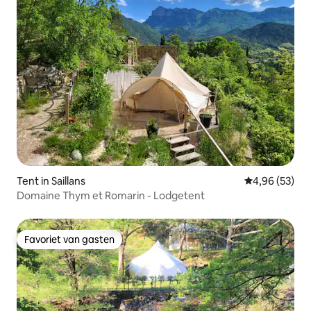
Tent in Saillans
Gemiddelde be
4,96 (53)
Domaine Thym et Romarin - Lodgetent
Favoriet van gasten
Favoriet van gasten