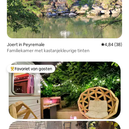
Joert in Peyremale
Gemiddelde be
4,84 (38)
Familiekamer met kastanjekleurige tinten
Favoriet van gasten
Topfavoriet van gasten