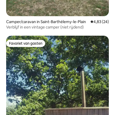
Camper/caravan in Saint-Barthélemy-le-Plain
Gemiddelde be
4,83 (24)
Verblijf in een vintage camper (niet rijdend)
Favoriet van gasten
Favoriet van gasten