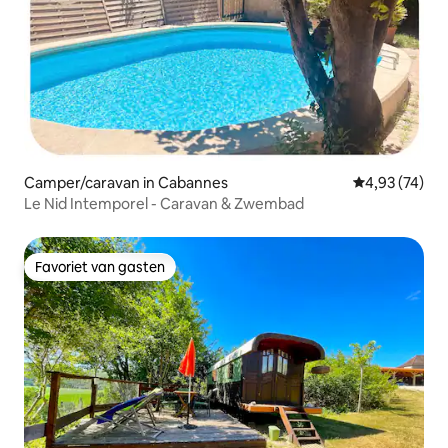
Camper/caravan in Cabannes
Gemiddelde be
4,93 (74)
Le Nid Intemporel - Caravan & Zwembad
Favoriet van gasten
Favoriet van gasten