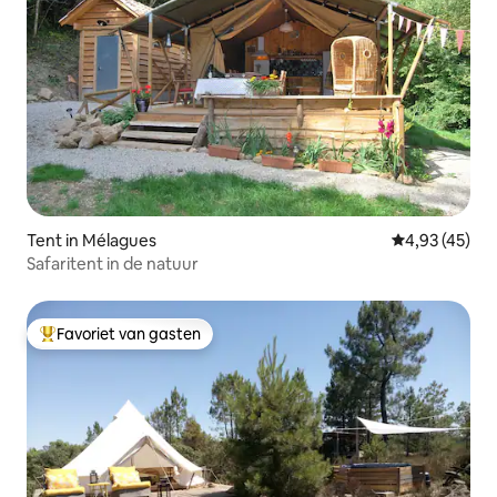
Tent in Mélagues
Gemiddelde be
4,93 (45)
Safaritent in de natuur
Favoriet van gasten
Topfavoriet van gasten