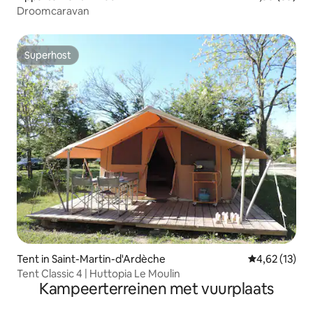
Droomcaravan
Superhost
Superhost
Tent in Saint-Martin-d'Ardèche
Gemiddelde be
4,62 (13)
Tent Classic 4 | Huttopia Le Moulin
Kampeerterreinen met vuurplaats