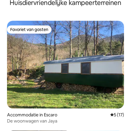
Huisdiervriendelijke kampeerterreinen
Favoriet van gasten
Favoriet van gasten
Accommodatie in Escaro
Gemiddelde
5 (17)
De woonwagen van Jaya