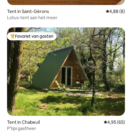
Tent in Saint-Gérons
Gemiddelde b
4,88 (8)
Lotus-tent aan het meer
Favoriet van gasten
Topfavoriet van gasten
Tent in Chabeuil
Gemiddelde be
4,95 (65)
P'tipi gastheer