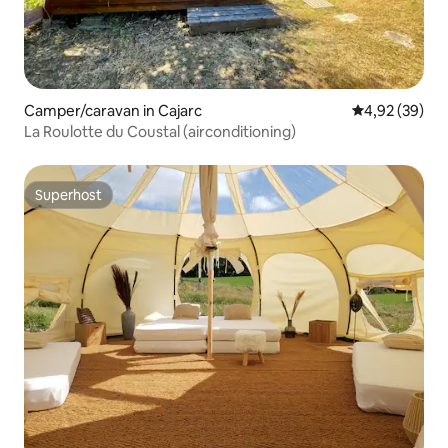
Camper/caravan in Cajarc
Gemiddelde be
4,92 (39)
La Roulotte du Coustal (airconditioning)
Superhost
Superhost