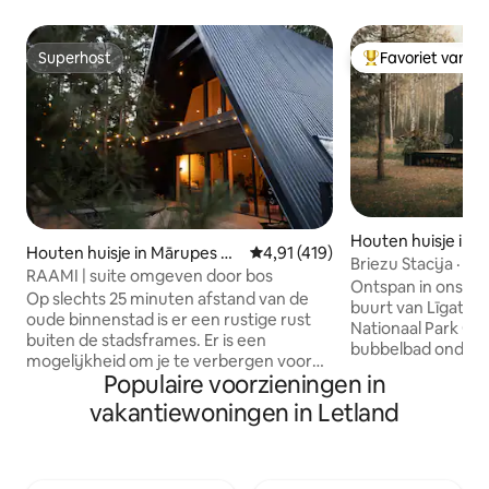
Superhost
Favoriet van g
Superhost
Topfavoriet van 
Houten huisje in L
Houten huisje in Mārupes no
Gemiddelde beoordeling van 4,91
4,91 (419)
Briezu Stacija · B
vads
RAAMI | suite omgeven door bos
sauna
Ontspan in ons pr
Op slechts 25 minuten afstand van de
buurt van Līgatne,
oude binnenstad is er een rustige rust
Nationaal Park Gau
buiten de stadsframes. Er is een
bubbelbad onder d
mogelijkheid om je te verbergen voor
privésauna die op 
Populaire voorzieningen in
de drukte van het dagelijks leven, te
tegen een toeslag. Perfect voor stell
luisteren naar de geluiden van het bos
vakantiewoningen in Letland
en natuurliefhebbe
en de vogels, te ontspannen in een bad
naar een afgelegen
met uitzicht op de natuur, vanaf de balk
Geniet van totale s
naar de sterren te staren, te genieten
dieren, gezellige 
van een ontspannen ontbijt op het