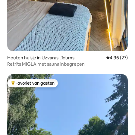
Houten huisje in Uzvaras Līdums
Gemiddelde be
4,96 (27)
Retrīts MIGLA met sauna inbegrepen
Favoriet van gasten
Topfavoriet van gasten