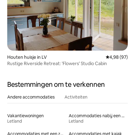
Houten huisje in LV
Gemiddelde be
4,98 (97)
Rustige Riverside Retreat: 'Flowers' Studio Cabin
Bestemmingen om te verkennen
Andere accommodaties
Activiteiten
Vakantiewoningen
Accommodaties nabij een meer
Letland
Letland
Accommodaties met een zwembad
Accommodaties met kajak