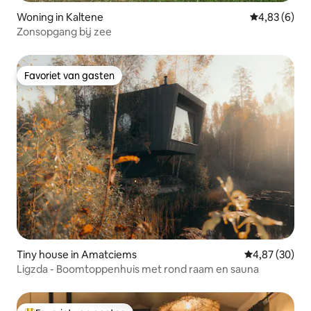
Woning in Kaltene
Gemiddelde b
4,83 (6)
Zonsopgang bij zee
Favoriet van gasten
Favoriet van gasten
Tiny house in Amatciems
Gemiddelde be
4,87 (30)
Ligzda - Boomtoppenhuis met rond raam en sauna