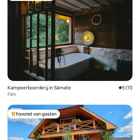
Kampeerboerderij in Sārnate
Gemiddeld
5 (11)
Film
Favoriet van gasten
Topfavoriet van gasten