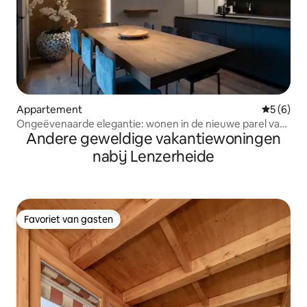
Appartement
Gemiddeld
5 (6)
Ongeëvenaarde elegantie: wonen in de nieuwe parel van
Andere geweldige vakantiewoningen
Laax!
nabij Lenzerheide
Favoriet van gasten
Favoriet van gasten