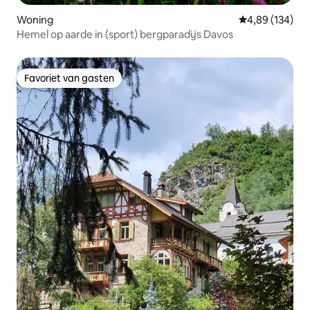
Woning
Gemiddelde beo
4,89 (134)
Hemel op aarde in (sport) bergparadijs Davos
Favoriet van gasten
Favoriet van gasten