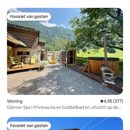
Favoriet van gasten
Favoriet van gasten
Woning
Gemiddelde beo
4,95 (377)
Glarner Spa I Privésauna en bubbelbad en uitzicht op de
Alpen
Favoriet van gasten
Favoriet van gasten