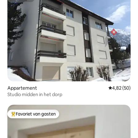
Superhost
Appartement
Gemiddelde be
4,82 (50)
Studio midden in het dorp
Favoriet van gasten
Topfavoriet van gasten