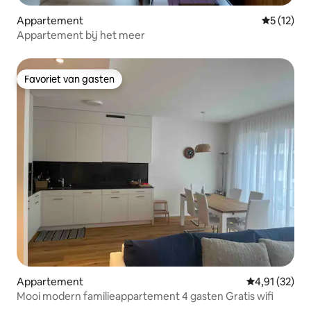
Appartement
Gemiddelde
5 (12)
Appartement bij het meer
Favoriet van gasten
Favoriet van gasten
Appartement
Gemiddelde be
4,91 (32)
Mooi modern familieappartement 4 gasten Gratis wifi