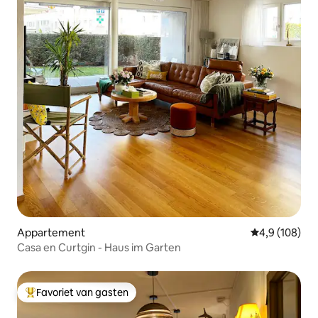
Appartement
Gemiddelde be
4,9 (108)
Casa en Curtgin - Haus im Garten
Favoriet van gasten
Topfavoriet van gasten