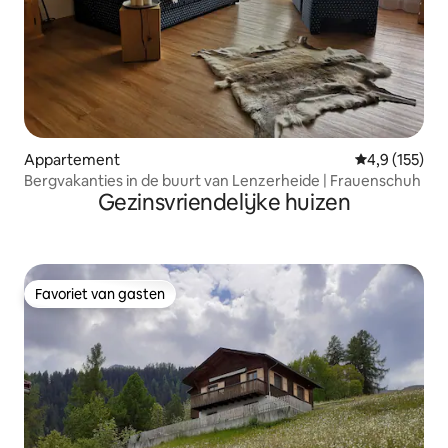
Appartement
Gemiddelde be
4,9 (155)
Bergvakanties in de buurt van Lenzerheide | Frauenschuh
Gezinsvriendelijke huizen
Favoriet van gasten
Favoriet van gasten