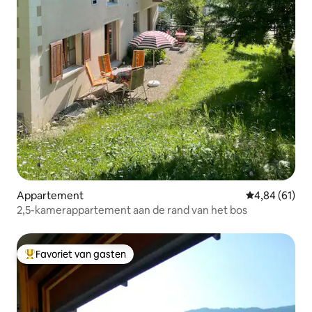
Appartement
Gemiddelde be
4,84 (61)
2,5-kamerappartement aan de rand van het bos
Favoriet van gasten
Topfavoriet van gasten