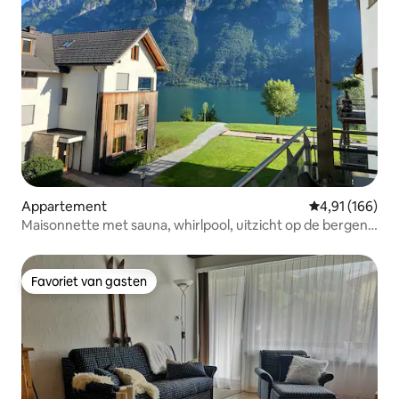
Appartement
Gemiddelde beo
4,91 (166)
Maisonnette met sauna, whirlpool, uitzicht op de bergen
en het meer!
Favoriet van gasten
Favoriet van gasten