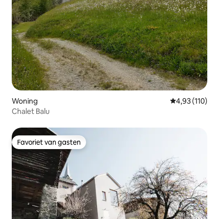
Woning
Gemiddelde beo
4,93 (110)
Chalet Balu
Favoriet van gasten
Favoriet van gasten