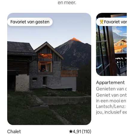
en meer.
Favoriet van gasten
Favoriet van g
Favoriet van gasten
Topfavoriet van 
Appartement
Genieten van de z
Geniet van ontspa
in een mooi en ru
Lantsch/Lenz: De 
jou, inclusief een
prachtig uitzicht, 
keuken/badkamer, 
Ideaal voor stelle
Chalet
Gemiddelde beoordeling van 4,91
4,91 (110)