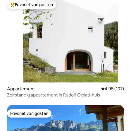
Favoriet van gasten
Topfavoriet van gasten
Appartement
Gemiddelde beo
4,95 (107)
Zelfstandig appartement in Rudolf Olgiati-huis
Favoriet van gasten
Favoriet van gasten