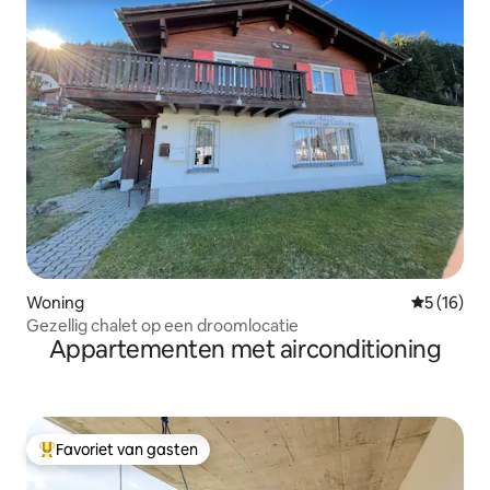
Woning
Gemiddelde
5 (16)
Gezellig chalet op een droomlocatie
Appartementen met airconditioning
Favoriet van gasten
Topfavoriet van gasten