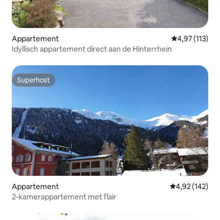
Appartement
Gemiddelde beo
4,97 (113)
Idyllisch appartement direct aan de Hinterrhein
Superhost
Superhost
Appartement
Gemiddelde beo
4,92 (142)
2-kamerappartement met flair