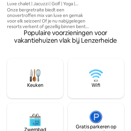
maximaal 3 kinder
Luxe chalet | Jacuzzi | Golf | Yoga |
bed garandeert h
Prachtig uitzicht
Onze bergretraite biedt een
slaapcomfort en d
onovertroffen mix van luxe en gemak
Als je met meer da
voor elk seizoen! Of je nu nabijgelegen
bent, kun je ook 
resorts verkent of gezellig binnen bent
appartement onder
Populaire voorzieningen voor
bij slecht weer, je zult het geweldig
foto van terras) 
vinden. Wij bieden: ✶Rustige locatie in
vakantiehuizen vlak bij Lenzerheide
personen kan huis
de buurt van resorts van wereldklasse
✶Regendouche en jacuzzi
✶Hotelkwaliteitsbedden ✶Premium
beddengoed -✶AC ✶ Snel internet ✶
55inch smart-tv met streamingdiensten
✶ volledig uitgeruste keuken ✶
Naadloos digitaal inchecken ✶ Gratis
opladen van elektrische auto's met
Keuken
Wifi
zonne-energie We kunnen niet wachten
om je te verwelkomen!
Gratis parkeren op
Zwembad