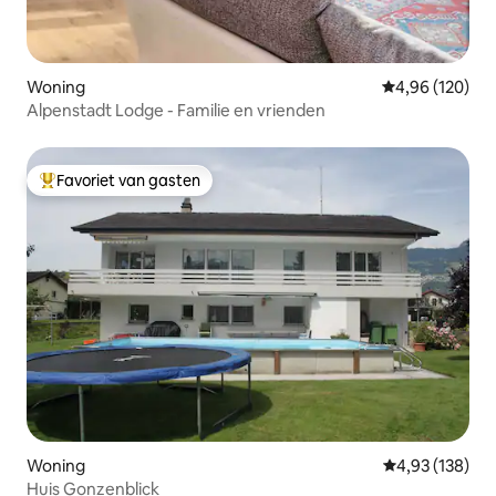
Woning
Gemiddelde beo
4,96 (120)
Alpenstadt Lodge - Familie en vrienden
Favoriet van gasten
Topfavoriet van gasten
Woning
Gemiddelde beo
4,93 (138)
Huis Gonzenblick