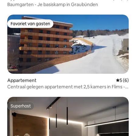
Baumgarten - Je basiskamp in Graubünden
Favoriet van gasten
Favoriet van gasten
Appartement
Gemiddeld
5 (6)
Centraal gelegen appartement met 2,5 kamers in Flims -
Ski-in/ski-out
Superhost
Superhost