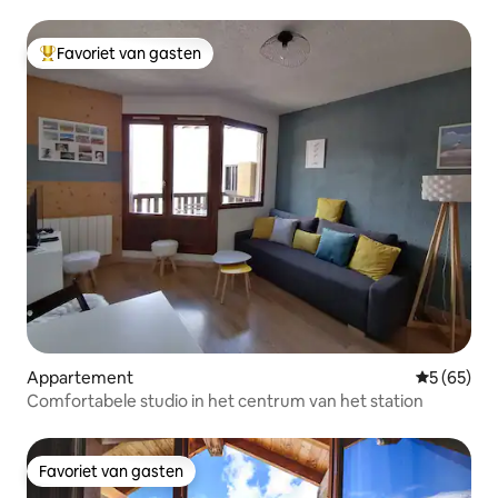
Favoriet van gasten
Topfavoriet van gasten
Appartement
Gemiddelde
5 (65)
Comfortabele studio in het centrum van het station
Favoriet van gasten
Favoriet van gasten