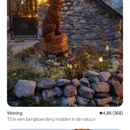
Woning
Gemiddelde beo
4,86 (368)
T2 in een bergboerderij midden in de natuur