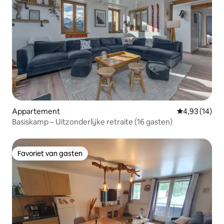
Appartement
Gemiddelde be
4,93 (14)
Basiskamp – Uitzonderlijke retraite (16 gasten)
Favoriet van gasten
Favoriet van gasten