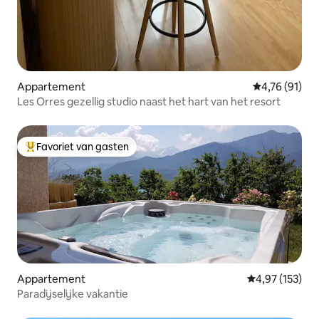
Appartement
Gemiddelde be
4,76 (91)
Les Orres gezellig studio naast het hart van het resort
Favoriet van gasten
Topfavoriet van gasten
Appartement
Gemiddelde beo
4,97 (153)
Paradijselijke vakantie