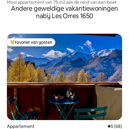
Mooi appartement van 75 m2 aan de rand van een beek
Andere geweldige vakantiewoningen
nabij Les Orres 1650
Favoriet van gasten
Topfavoriet van gasten
Appartement
Gemiddelde
5 (68)