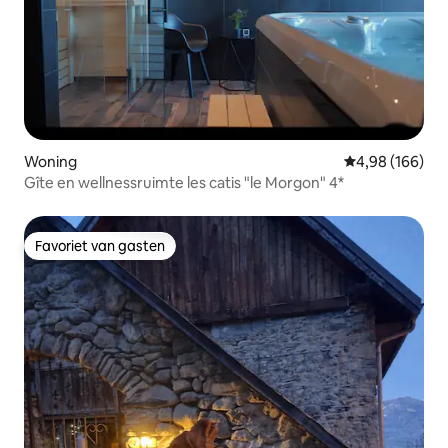
Woning
Gemiddelde beo
4,98 (166)
Gîte en wellnessruimte les catis "le Morgon" 4*
Favoriet van gasten
Favoriet van gasten