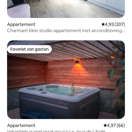
Appartement
Gemiddelde beo
4,93 (207)
Charmant klein studio-appartement met airconditioning
in het stadscentrum
Favoriet van gasten
Favoriet van gasten
Appartement
Gemiddelde be
4,97 (66)
Vakantiehuis met privé jacuzzi Le Joug de L'Aigle