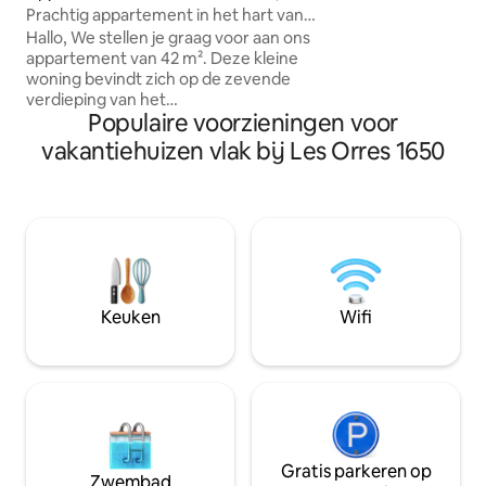
onder in een uniek
Prachtig appartement in het hart van
hemel en de natu
Les Orres 1650.
Hallo, We stellen je graag voor aan ons
binnenkomen. Ide
appartement van 42 m². Deze kleine
romantisch uitje 
woning bevindt zich op de zevende
ontspannen. Om 
verdieping van het
ontsnapping comp
Populaire voorzieningen voor
appartementencomplex Le Belvédère
genieten van een 
en is zeer goed onderhouden, met een
vakantiehuizen vlak bij Les Orres 1650
panoramisch uitzic
conciërge en beveiligde toegang.
inbegrepen
Comfort , het appartement biedt: *
Aangename leefruimte om goede
tijden door te brengen met gezinnen of
vrienden . * 1 slaapkamer met een bed
van 160 cm * 1 nieuwe bank van 160 cm,
Agathe, 160 x 190, matras van 13 cm,
beschikbaar in mei 2026 * Beddengoed
Keuken
Wifi
en beddengoed niet aanwezig. * on-site
lakenverhuur bij de woning
Gratis parkeren op
Zwembad