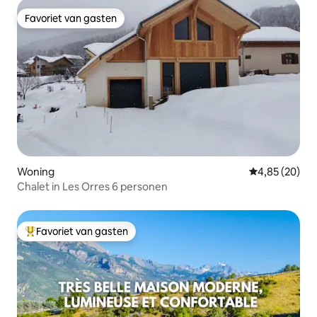
Favoriet van gasten
Favoriet van gasten
Woning
Gemiddelde be
4,85 (20)
Chalet in Les Orres 6 personen
Favoriet van gasten
Topfavoriet van gasten