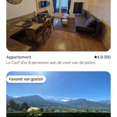
Appartement
Gemiddelde b
4,9 (59)
Le Cerf d'or 6 personen aan de voet van de pistes
Favoriet van gasten
Favoriet van gasten