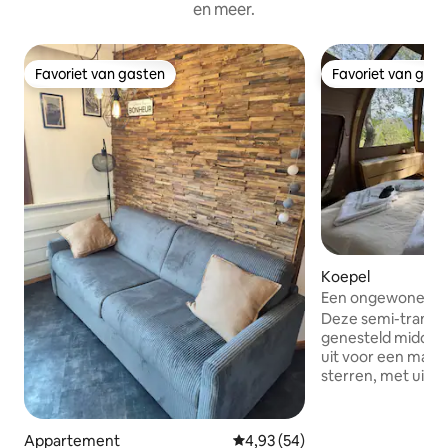
en meer.
Favoriet van gasten
Favoriet van gas
Favoriet van gasten
Favoriet van gas
Koepel
Een ongewone nac
koepelwoning
Deze semi-transp
genesteld midden i
uit voor een magi
sterren, met uitz
bergen. Deze on
combineert comfo
verandering van 
Appartement
Gemiddelde beoordeling van 4,9
4,93 (54)