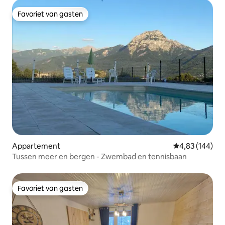
Favoriet van gasten
Favoriet van gasten
Appartement
Gemiddelde beo
4,83 (144)
Tussen meer en bergen - Zwembad en tennisbaan
Favoriet van gasten
Favoriet van gasten