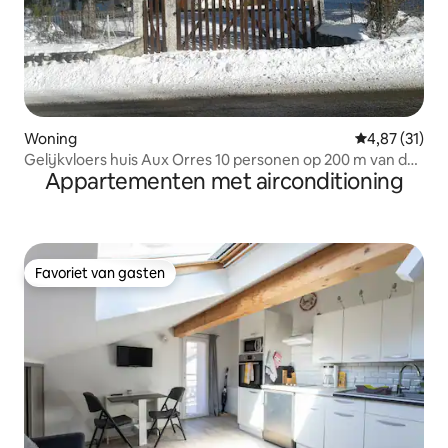
Woning
Gemiddelde be
4,87 (31)
Gelijkvloers huis Aux Orres 10 personen op 200 m van de
Appartementen met airconditioning
pistes
Favoriet van gasten
Favoriet van gasten