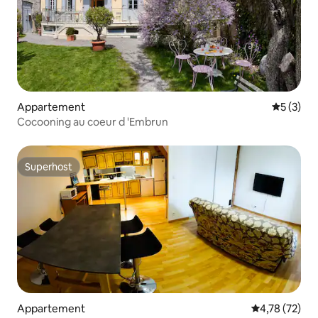
Appartement
Gemiddeld
5 (3)
Cocooning au coeur d 'Embrun
Superhost
Superhost
Appartement
Gemiddelde be
4,78 (72)