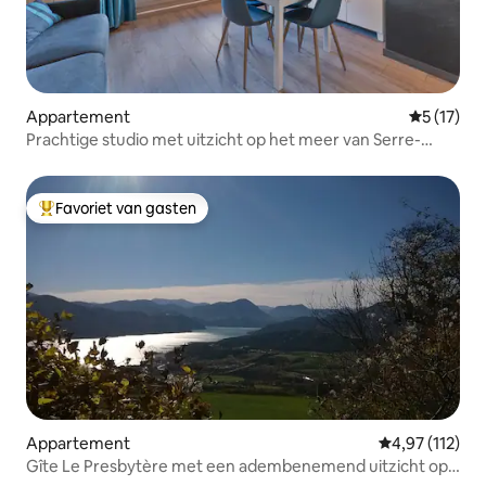
Appartement
Gemiddelde
5 (17)
Prachtige studio met uitzicht op het meer van Serre-
Ponçon
Favoriet van gasten
Topfavoriet van gasten
Appartement
Gemiddelde beo
4,97 (112)
Gîte Le Presbytère met een adembenemend uitzicht op