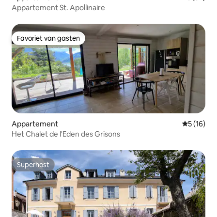
Appartement St. Apollinaire
Favoriet van gasten
Favoriet van gasten
Appartement
Gemiddelde
5 (16)
Het Chalet de l'Eden des Grisons
Superhost
Superhost