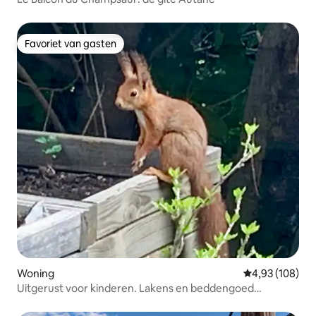
Favoriet van gasten
Favoriet van gasten
Woning
Gemiddelde beo
4,93 (108)
Uitgerust voor kinderen. Lakens en beddengoed
aanwezig