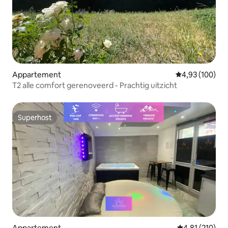
Appartement
Gemiddelde beo
4,93 (100)
T2 alle comfort gerenoveerd - Prachtig uitzicht
Superhost
Superhost
Appartement
Gemiddelde beo
4,81 (210)