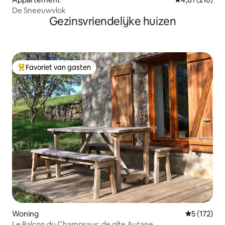
De Sneeuwvlok
Gezinsvriendelijke huizen
Favoriet van gasten
Topfavoriet van gasten
Woning
Gemiddelde 
5 (172)
Le Balcon du Champsaur: de gîte Autane