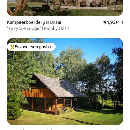
Kampeerboerderij in Biržai
Gemiddelde be
4,93 (41)
"Fairytale Lodge" | Monky Oasis
Favoriet van gasten
Topfavoriet van gasten