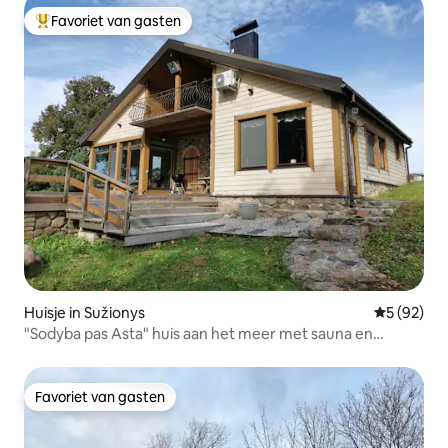
Favoriet van gasten
Topfavoriet van gasten
Huisje in Sužionys
Gemiddelde
5 (92)
"Sodyba pas Asta" huis aan het meer met sauna en
bubbelbad
Favoriet van gasten
Favoriet van gasten