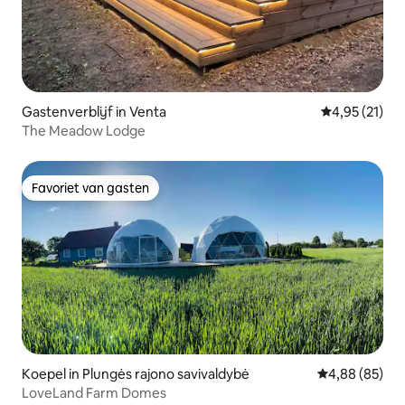
Gastenverblijf in Venta
Gemiddelde be
4,95 (21)
The Meadow Lodge
Favoriet van gasten
Favoriet van gasten
Koepel in Plungės rajono savivaldybė
Gemiddelde be
4,88 (85)
LoveLand Farm Domes