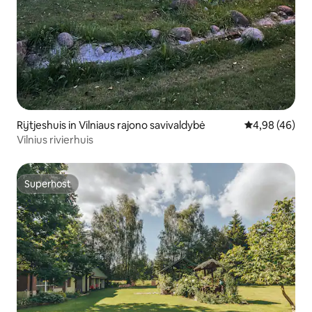
Rijtjeshuis in Vilniaus rajono savivaldybė
Gemiddelde be
4,98 (46)
Vilnius rivierhuis
Superhost
Superhost