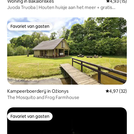
Woning in Bakaloriškės
Gemiddelde be
4,93 (15)
Juoda Truoba | Houten huisje aan het meer + gratis
bubbelbad
Favoriet van gasten
Favoriet van gasten
Kampeerboerderij in Ožionys
Gemiddelde be
4,97 (32)
The Mosquito and Frog Farmhouse
Favoriet van gasten
Favoriet van gasten