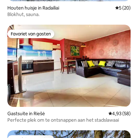
Houten huisje in Radailiai
Gemiddelde
5 (20)
Blokhut, sauna.
Favoriet van gasten
Favoriet van gasten
Gastsuite in Riešė
Gemiddelde be
4,93 (58)
Perfecte plek om te ontsnappen aan het stadslawaai