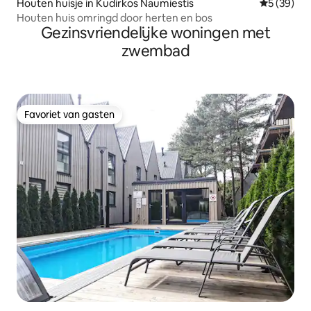
Houten huisje in Kudirkos Naumiestis
Gemiddelde
5 (39)
Houten huis omringd door herten en bos
Gezinsvriendelijke woningen met
zwembad
Favoriet van gasten
Favoriet van gasten