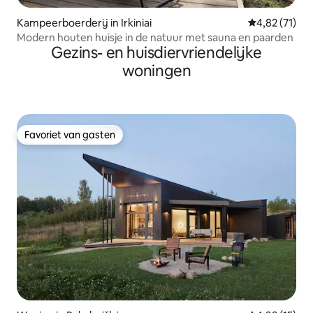
Kampeerboerderij in Irkiniai
Gemiddelde be
4,82 (71)
Modern houten huisje in de natuur met sauna en paarden
Gezins- en huisdiervriendelijke
woningen
Favoriet van gasten
Favoriet van gasten