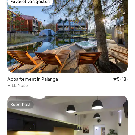
Favoriet van gasten
Favoriet van gasten
Appartement in Palanga
Gemiddelde
5 (18)
HILL Nasu
Superhost
Superhost