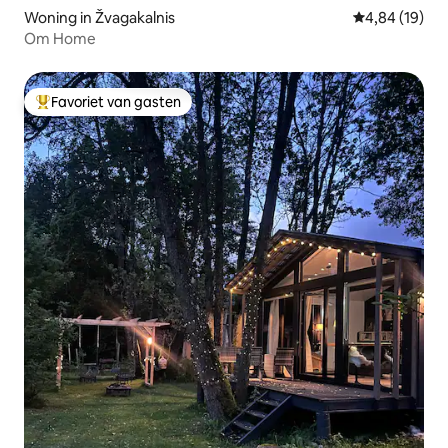
Woning in Žvagakalnis
Gemiddelde be
4,84 (19)
Om Home
Favoriet van gasten
Topfavoriet van gasten