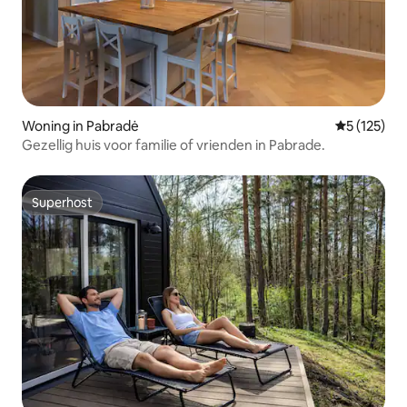
Woning in Pabradė
Gemiddelde 
5 (125)
Gezellig huis voor familie of vrienden in Pabrade.
Superhost
Superhost