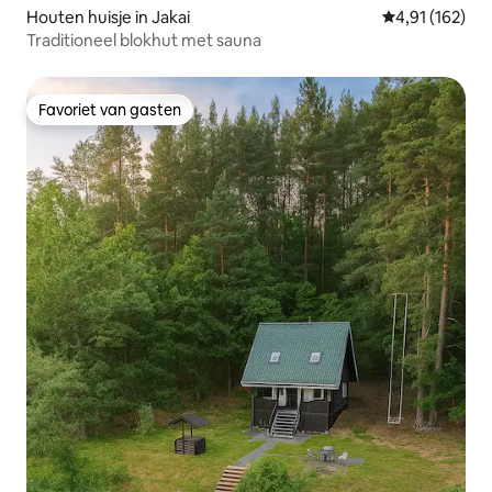
Houten huisje in Jakai
Gemiddelde beo
4,91 (162)
Traditioneel blokhut met sauna
Favoriet van gasten
Favoriet van gasten