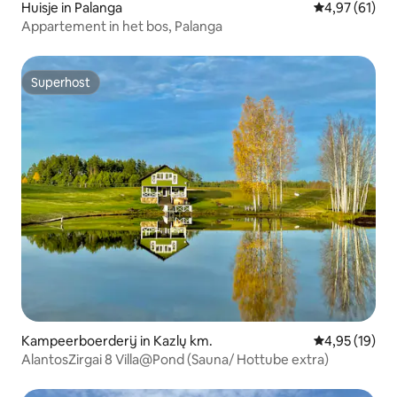
Huisje in Palanga
Gemiddelde be
4,97 (61)
Appartement in het bos, Palanga
Superhost
Superhost
Kampeerboerderij in Kazlų km.
Gemiddelde be
4,95 (19)
AlantosZirgai 8 Villa@Pond (Sauna/ Hottube extra)