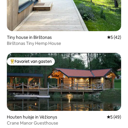
Tiny house in Birštonas
Gemiddelde
5 (42)
Birštonas Tiny Hemp House
Favoriet van gasten
Topfavoriet van gasten
Houten huisje in Vėžionys
Gemiddelde
5 (49)
Crane Manor Guesthouse