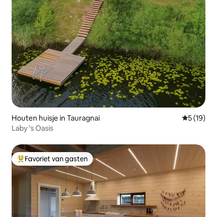
Houten huisje in Tauragnai
Gemiddelde
5 (19)
Laby 's Oasis
Favoriet van gasten
Topfavoriet van gasten