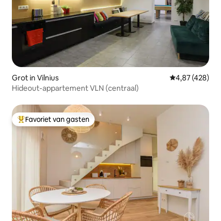
Grot in Vilnius
Gemiddelde beo
4,87 (428)
Hideout-appartement VLN (centraal)
Favoriet van gasten
Topfavoriet van gasten