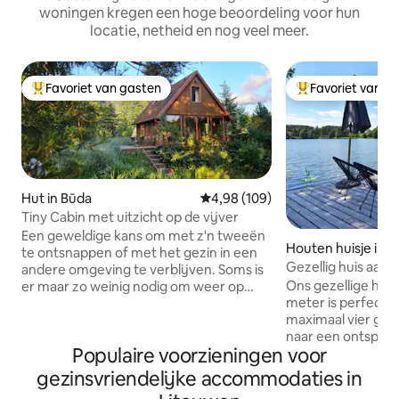
woningen kregen een hoge beoordeling voor hun
locatie, netheid en nog veel meer.
Favoriet van gasten
Favoriet van g
Topfavoriet van gasten
Topfavoriet van 
Hut in Būda
Gemiddelde beoordeling van 4,98
4,98 (109)
Tiny Cabin met uitzicht op de vijver
Een geweldige kans om met z'n tweeën
Houten huisje in 
te ontsnappen of met het gezin in een
Gezellig huis aan 
andere omgeving te verblijven. Soms is
Ons gezellige huis
er maar zo weinig nodig om weer op
meter is perfect v
krachten te komen • een rustigere
maximaal vier gast
omgeving • langere wandelingen •
naar een ontspann
eindelijk je favoriete boeken lezen. Ons
Populaire voorzieningen voor
je een kitchenett
unieke kenmerk is dat alles voor onszelf
tweepersoonsbed,
is gemaakt, de ruimte is omgeven door
gezinsvriendelijke accommodaties in
slaapmogelijkhed
niet-besproeide serbentplantages, de