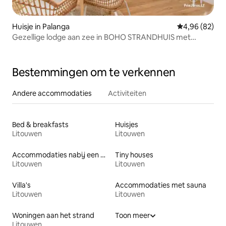
Huisje in Palanga
Gemiddelde be
4,96 (82)
Gezellige lodge aan zee in BOHO STRANDHUIS met
zwembad
Bestemmingen om te verkennen
Andere accommodaties
Activiteiten
Bed & breakfasts
Huisjes
Litouwen
Litouwen
Accommodaties nabij een meer
Tiny houses
Litouwen
Litouwen
Villa's
Accommodaties met sauna
Litouwen
Litouwen
Woningen aan het strand
Toon meer
Litouwen