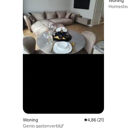
Woning
Homestea
slaapkam
Woning
Gemiddelde beoordelin
4,86 (21)
Genio gastenverblijf