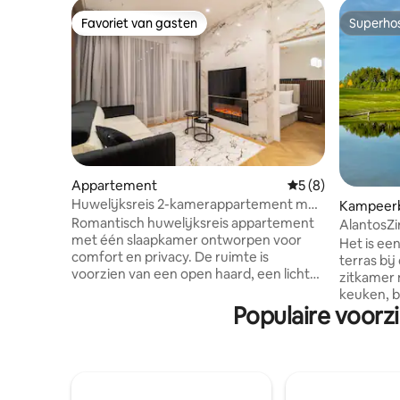
Favoriet van gasten
Superho
Favoriet van gasten
Superho
Appartement
Gemiddelde beoord
5 (8)
Huwelijksreis 2-kamerappartement met
Kampeerb
balkon, fitnessruimte en sauna
Romantisch huwelijksreis appartement
AlantosZi
met één slaapkamer ontworpen voor
Hottube e
Het is ee
comfort en privacy. De ruimte is
terras bij de 
voorzien van een open haard, een lichte
zitkamer 
woonkamer en een eigen balkon, ideaal
keuken, 
voor ontspannende momenten samen.
Populaire voor
rode bak
Een goed uitgeruste kitchenette stelt je
zachte e
in staat om te genieten van maaltijden in
grond. Ho
je eigen tempo. Je hebt toegang tot
terras. (e
gedeelde voorzieningen, waaronder een
slaapkam
fitnessruimte en een open
eigen bad