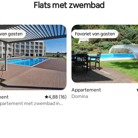
Flats met zwembad
 van gasten
Favoriet van gasten
 van gasten
Favoriet van gasten
ng van 4,67 uit 5, 3 recensies
Appartement
Domina
ment
Gemiddelde beoordeling van 4,88 uit 5, 16 r
4,88 (16)
ppartement met zwembad in