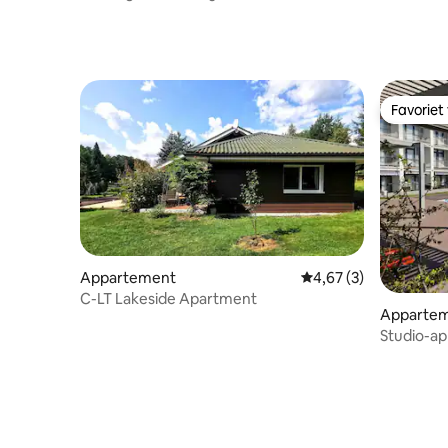
Favoriet
Favoriet
Appartement
Gemiddelde beoordeli
4,67 (3)
C-LT Lakeside Apartment
Apparte
Studio-a
Šventoji