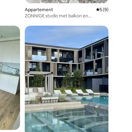
Appartement
Gemiddelde beoord
5 (9)
ZONNIGE studio met balkon en
zwembad in "Mano Jūra 2"
recensies