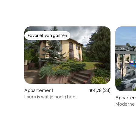
Favoriet van gasten
Favoriet van gasten
Appartement
Gemiddelde beoordelin
4,78 (23)
Laura is wat je nodig hebt
Apparte
Moderne e
'Prie Juro