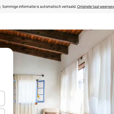
Sommige informatie is automatisch vertaald. 
Originele taal weerge
een keuze met je de pijltjestoetsen omhoog en omlaag, óf door te tik