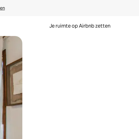
ven
Je ruimte op Airbnb zetten
ken of swipen.