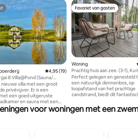
st
Favoriet van gasten
st
Favoriet van gasten
eling van 5 uit 5, 8 recensies
Woning
Prachtig huis aan zee. (3-1), Ku
oerderij
Gemiddelde beoordeling van 4,95 uit 5, 19 r
4,95 (19)
Perfect gelegen en genesteld 
rgai 8 Villa@Pond (Sauna/
een natuurlijk dennenbos, op
xtra)
n nieuwe villa met een groot
loopafstand van het prachtige
privévijver. Er is een
zandstrand, biedt dit fantastis
met een goed uitgeruste
gloednieuwe vakantieverblijf p
badkamer en sauna met een
maximaal zes personen. Dit juweeltje
zieningen voor woningen met een zwem
stenen verwarming voor een
wordt een vaste favoriet bij ga
n zachte warmte op de begane
op zoek zijn naar een ontspan
t tube in de buurt van het
vakantie op een rustige locatie
xtra kosten) Alle vier de
voor gezinnen, er is een speeltu
ers hebben een balkon en een
buurt en een verwarmd zwemb
kamer en toiletartikelen bij de