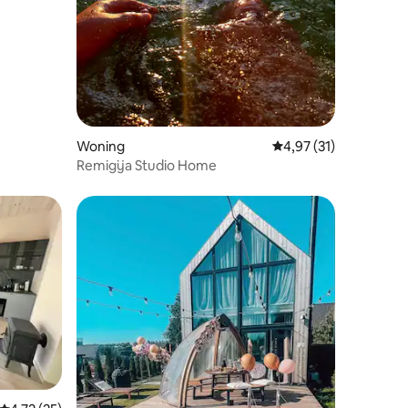
recensies
Woning
Gemiddelde beoordelin
4,97 (31)
Remigija Studio Home