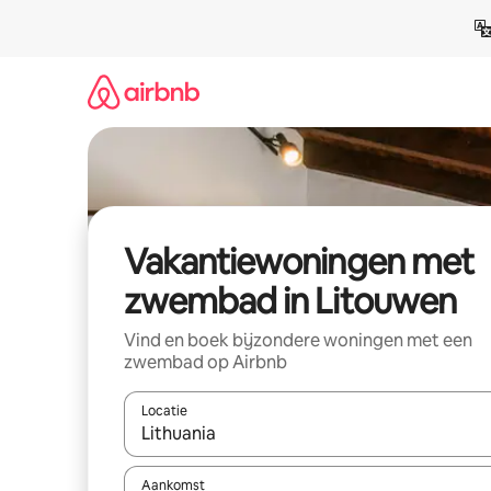
Ga
direct
naar
inhoud
Vakantiewoningen met
zwembad in Litouwen
Vind en boek bijzondere woningen met een
zwembad op Airbnb
Locatie
Wanneer er suggesties beschikbaar zijn, maak je 
Aankomst