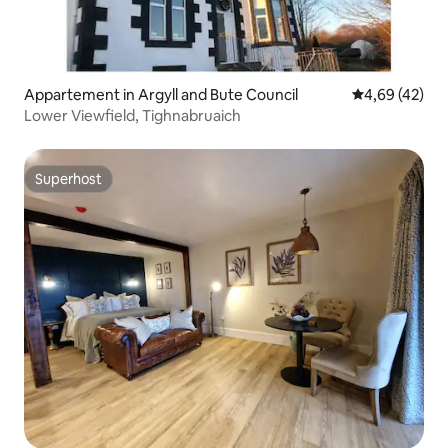
Appartement in Argyll and Bute Council
Gemiddelde be
4,69 (42)
Lower Viewfield, Tighnabruaich
Superhost
Superhost