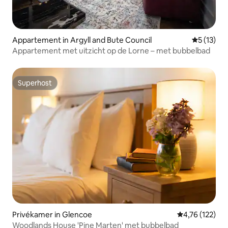
Appartement in Argyll and Bute Council
Gemiddelde
5 (13)
Appartement met uitzicht op de Lorne – met bubbelbad
Superhost
Superhost
Privékamer in Glencoe
Gemiddelde beo
4,76 (122)
Woodlands House 'Pine Marten' met bubbelbad