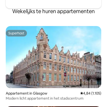
Wekelijks te huren appartementen
Superhost
Superhost
Appartement in Glasgow
Gemiddelde beoor
4,84 (1.105)
Modern licht appartement in het stadscentrum