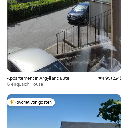
Appartement in Argyll and Bute
Gemiddelde beo
4,95 (224)
Glenquaich House
Favoriet van gasten
Topfavoriet van gasten