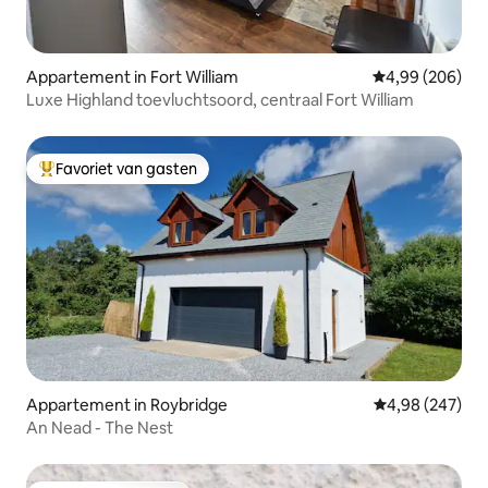
Appartement in Fort William
Gemiddelde beo
4,99 (206)
Luxe Highland toevluchtsoord, centraal Fort William
Favoriet van gasten
Topfavoriet van gasten
Appartement in Roybridge
Gemiddelde beo
4,98 (247)
An Nead - The Nest