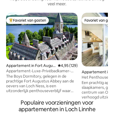
veel meer.
Favoriet van gasten
Favoriet van gas
Topfavoriet van gasten
Favoriet van gas
Appartement in Fort Augus
Gemiddelde beoordeling van 4,95
4,95 (129)
tus
Appartement-Luxe-Privébadkamer-
Appartement in 
Uitzicht op het meer-Penthouse
The Boys Dormitory, gelegen in de
Het Penthouse, pra
prachtige Fort Augustus Abbey aan de
centrum van Oba
Een prachtig app
oevers van Loch Ness, is een
slaapkamers, guns
uitzonderlijk penthouseverblijf waar
centrum van Oban
geschiedenis, elegantie en luxe
verhoogd uitzicht
samenkomen en dat het zeldzame
Populaire voorzieningen voor
eilanden. Het balk
voorrecht biedt om in een van de meest
ontspannend en p
appartementen in Loch Linnhe
iconische gebouwen van Schotland te
op de baai, een pe