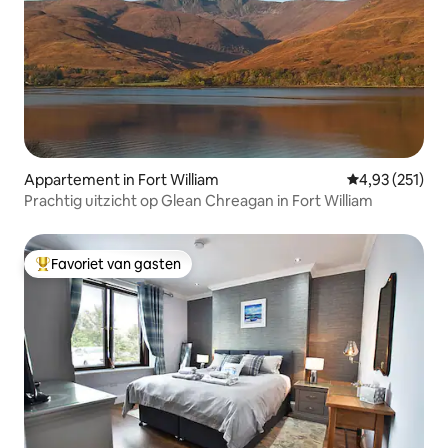
Appartement in Fort William
Gemiddelde beo
4,93 (251)
Prachtig uitzicht op Glean Chreagan in Fort William
Favoriet van gasten
Topfavoriet van gasten