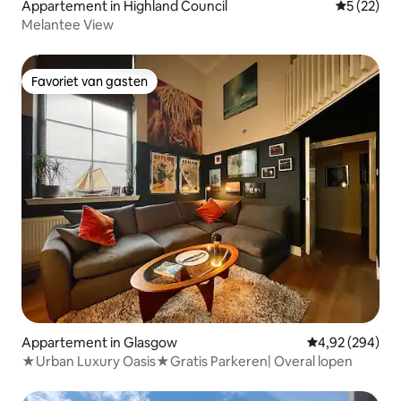
Appartement in Highland Council
Gemiddelde
5 (22)
Melantee View
Favoriet van gasten
Favoriet van gasten
Appartement in Glasgow
Gemiddelde beo
4,92 (294)
★Urban Luxury Oasis★Gratis Parkeren| Overal lopen