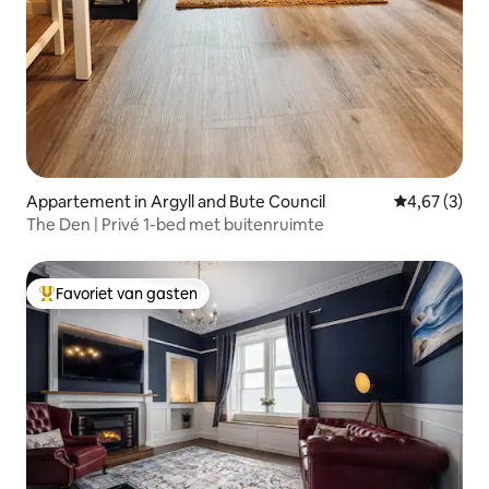
Appartement in Argyll and Bute Council
Gemiddelde b
4,67 (3)
The Den | Privé 1-bed met buitenruimte
Favoriet van gasten
Topfavoriet van gasten