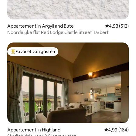
Appartement in Argyll and Bute
Gemiddelde beo
4,93 (512)
Noordelijke flat Red Lodge Castle Street Tarbert
Favoriet van gasten
Topfavoriet van gasten
Appartement in Highland
Gemiddelde beo
4,99 (164)