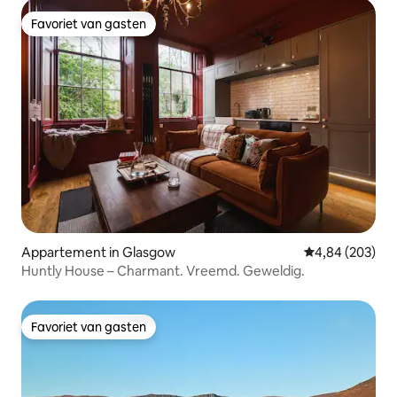
Favoriet van gasten
Favoriet van gasten
Appartement in Glasgow
Gemiddelde beo
4,84 (203)
Huntly House – Charmant. Vreemd. Geweldig.
Favoriet van gasten
Favoriet van gasten