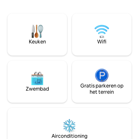
verblijven. Word wakker met zacht licht
ochtends te genie
dat door prachtige gewelfde ramen
koffie of' s avonds
binnenkomt. Breng de dag door met
Een onlangs gere
varen op Loch Ness of met het
met volledig oper
verkennen van de glens in de
lichte en luchtige
Hooglanden, en keer dan terug naar je
tweepersoonssla
penthouse-toevluchtsoord voor een
moderne en luxe
Keuken
Wifi
glas wijn terwijl de avond over het loch
bad, douche en 
neerdaalt.
handdoekrail. Er is gratis wifi beschikbaar
in de hele accomm
Gratis parkeren op
Zwembad
het terrein
Airconditioning