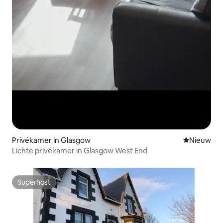
Privékamer in Glasgow
Nieuwe ac
Nieuw
Lichte privékamer in Glasgow West End
Superhost
Superhost