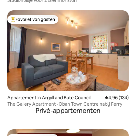
Studiohuisje voor 2 Glenmoriston
Favoriet van gasten
Topfavoriet van gasten
Appartement in Argyll and Bute Council
Gemiddelde beo
4,96 (134)
The Gallery Apartment -Oban Town Centre nabij Ferry
Privé-appartementen