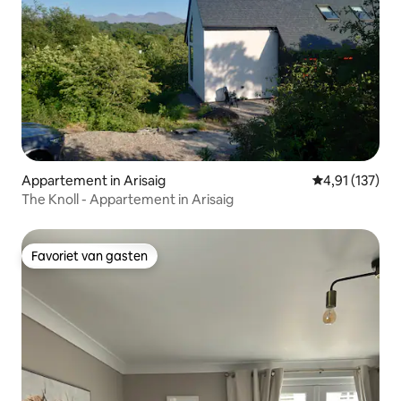
Appartement in Arisaig
Gemiddelde beo
4,91 (137)
The Knoll - Appartement in Arisaig
Favoriet van gasten
Favoriet van gasten