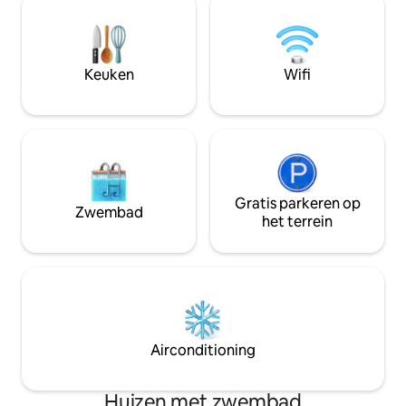
keuken-eetkamer met een extra
om het prachtige 
loungeruimte. Het hele huis biedt een
Ardnamurchan te 
spectaculair uitzicht op onze prachtige
de Corran Ferry 
omgeving. Wandelen, dieren in het wild
te krijgen tot het 
Keuken
Wifi
en water; voeg jezelf gewoon toe! Je
zitten niet op een 
zult het geweldig vinden!
Gratis parkeren op
Zwembad
het terrein
Airconditioning
Huizen met zwembad