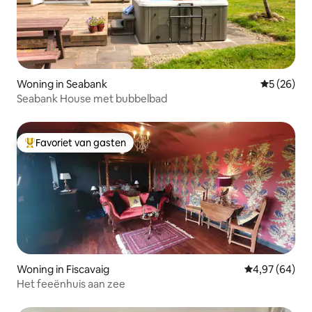
Woning in Seabank
Gemiddelde
5 (26)
Seabank House met bubbelbad
Favoriet van gasten
Topfavoriet van gasten
Woning in Fiscavaig
Gemiddelde be
4,97 (64)
Het feeënhuis aan zee