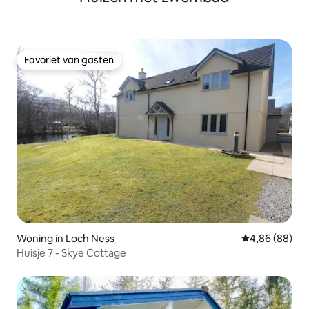
Favoriet van gasten
Favoriet van gasten
Woning in Loch Ness
Gemiddelde be
4,86 (88)
Huisje 7 - Skye Cottage