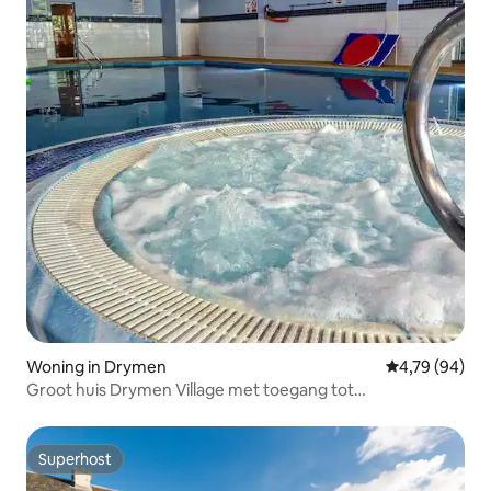
Woning in Drymen
Gemiddelde be
4,79 (94)
Groot huis Drymen Village met toegang tot
gezondheidsclub
Superhost
Superhost