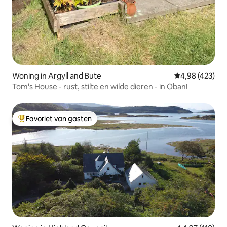
Woning in Argyll and Bute
Gemiddelde beo
4,98 (423)
Tom's House - rust, stilte en wilde dieren - in Oban!
Favoriet van gasten
Topfavoriet van gasten