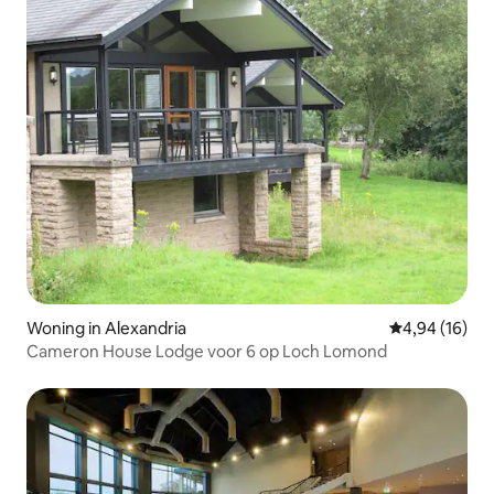
Woning in Alexandria
Gemiddelde be
4,94 (16)
Cameron House Lodge voor 6 op Loch Lomond