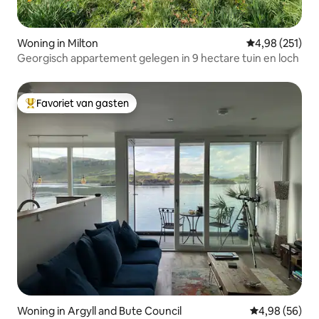
Woning in Milton
Gemiddelde beo
4,98 (251)
Georgisch appartement gelegen in 9 hectare tuin en loch
Favoriet van gasten
Topfavoriet van gasten
Woning in Argyll and Bute Council
Gemiddelde be
4,98 (56)