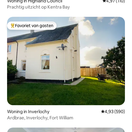
Woning in Highland Council
Gemiddelde beo
4,97 (110)
Prachtig uitzicht op Kentra Bay
Favoriet van gasten
Topfavoriet van gasten
Woning in Inverlochy
Gemiddelde beo
4,93 (590)
Ardbrae, Inverlochy, Fort William