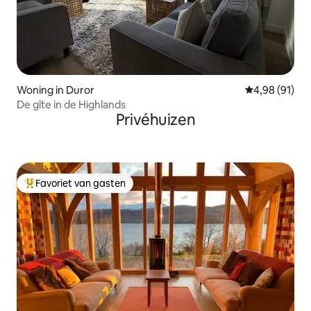
Woning in Duror
Gemiddelde be
4,98 (91)
De gîte in de Highlands
Privéhuizen
Favoriet van gasten
Topfavoriet van gasten