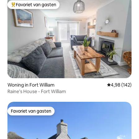
Favoriet van gasten
Topfavoriet van gasten
Woning in Fort William
Gemiddelde beo
4,98 (142)
Raine's House - Fort William
Favoriet van gasten
Favoriet van gasten