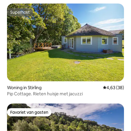
Superhost
Superhost
Woning in Stirling
Gemiddelde be
4,63 (38)
Pip Cottage. Rieten huisje met jacuzzi
Favoriet van gasten
Favoriet van gasten