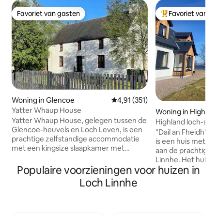
Favoriet van gasten
Favoriet van g
Favoriet van gasten
Topfavoriet van 
Woning in Glencoe
Gemiddelde beoordeling van 4,91
4,91 (351)
Yatter Whaup House
Woning in Highlan
Yatter Whaup House, gelegen tussen de
Highland loch-side
Glencoe-heuvels en Loch Leven, is een
slaapkamers en een
"Dail an Fheidh" (g
prachtige zelfstandige accommodatie
is een huis met 2
met een kingsize slaapkamer met
aan de prachtige 
bad/douche en een
Linnhe. Het huis ligt in een hectare veld
tweepersoonskamer en een kamer met
Populaire voorzieningen voor huizen in
en heeft directe t
twee eenpersoonsbedden, elk met
is een prachtig ui
Loch Linnhe
eigen douche. Er is een dramatische
edelherten grazen
zitkamer op de bovenverdieping met
huis, het hele jaar door. Een r
een panoramisch uitzicht op de heuvels
minuten brengt je
en het loch en een lichte, moderne
stadje Fort Willia