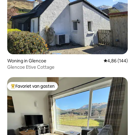
Woning in Glencoe
Gemiddelde beo
4,86 (144)
Glencoe Etive Cottage
Favoriet van gasten
Topfavoriet van gasten