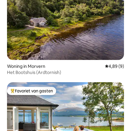
Woning in Morvern
Gemiddelde b
4,89 (9)
Het Bootshuis (Ardtornish)
Favoriet van gasten
Topfavoriet van gasten