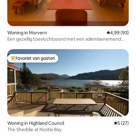
Woning in Morvern
Gemiddelde be
4,99 (93)
Een gezellig toevluchtsoord met een adembenemend
uitzicht voor zes personen.
Favoriet van gasten
Topfavoriet van gasten
Woning in Highland Council
Gemiddelde
5 (27)
The Sheddie at Nostie Bay