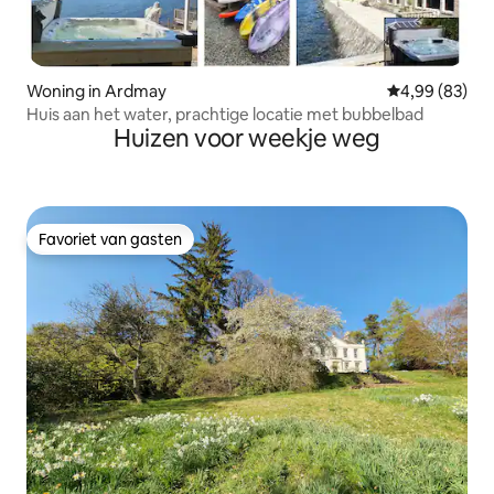
Woning in Ardmay
Gemiddelde be
4,99 (83)
Huis aan het water, prachtige locatie met bubbelbad
Huizen voor weekje weg
Favoriet van gasten
Favoriet van gasten