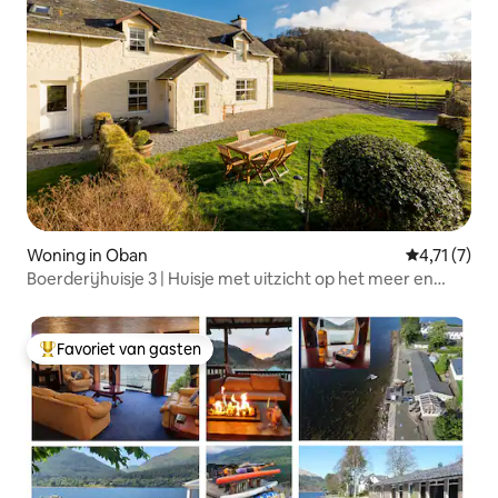
Woning in Oban
Gemiddelde 
4,71 (7)
Boerderijhuisje 3 | Huisje met uitzicht op het meer en
houtkachel
Favoriet van gasten
Topfavoriet van gasten