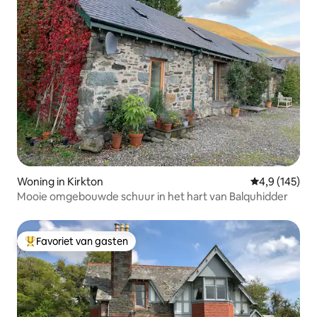
Woning in Kirkton
Gemiddelde be
4,9 (145)
Mooie omgebouwde schuur in het hart van Balquhidder
Favoriet van gasten
Topfavoriet van gasten