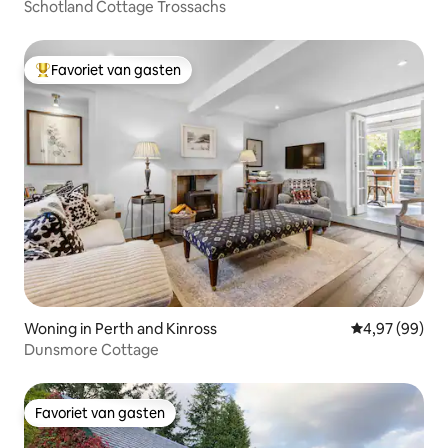
Schotland Cottage Trossachs
Favoriet van gasten
Topfavoriet van gasten
Woning in Perth and Kinross
Gemiddelde be
4,97 (99)
Dunsmore Cottage
Favoriet van gasten
Favoriet van gasten