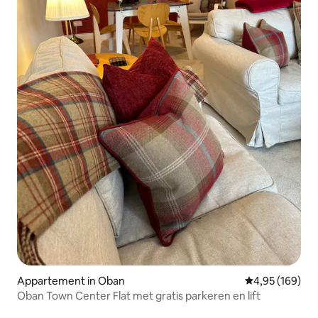
Appartement in Oban
Gemiddelde beo
4,95 (169)
Oban Town Center Flat met gratis parkeren en lift