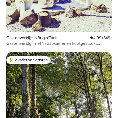
Gastenverblijf in Brig o'Turk
Gemiddelde beo
4,99 (349)
Gastenverblijf met 1 slaapkamer en houtgestookt
bubbelbad
Favoriet van gasten
Topfavoriet van gasten