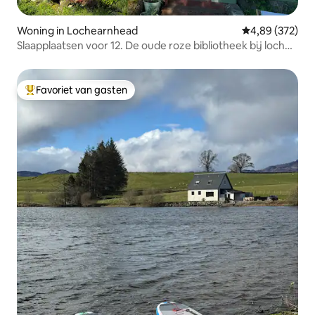
Woning in Lochearnhead
Gemiddelde beo
4,89 (372)
Slaapplaatsen voor 12. De oude roze bibliotheek bij loch
en rivier
Favoriet van gasten
Topfavoriet van gasten