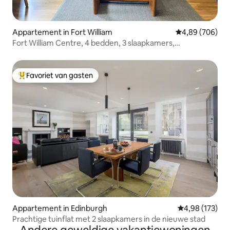
Appartement in Fort William
Gemiddelde beo
4,89 (706)
Fort William Centre, 4 bedden, 3 slaapkamers,
parkeerplaats.
Favoriet van gasten
Topfavoriet van gasten
Appartement in Edinburgh
Gemiddelde beo
4,98 (173)
Prachtige tuinflat met 2 slaapkamers in de nieuwe stad