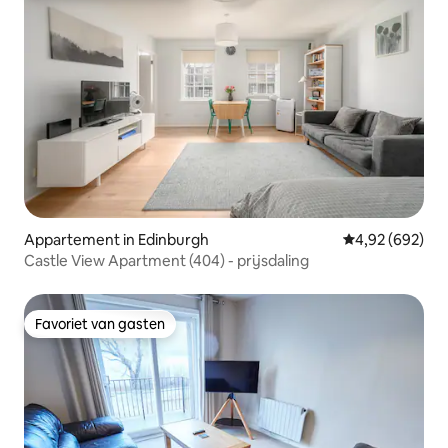
Appartement in Edinburgh
Gemiddelde beo
4,92 (692)
Castle View Apartment (404) - prijsdaling
Favoriet van gasten
Favoriet van gasten