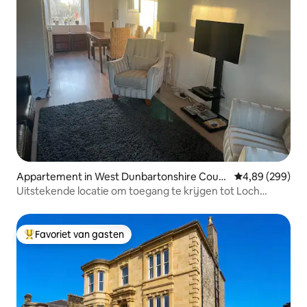
Appartement in West Dunbartonshire Coun
Gemiddelde beo
4,89 (299)
cil
Uitstekende locatie om toegang te krijgen tot Loch
Lomond
Favoriet van gasten
Topfavoriet van gasten