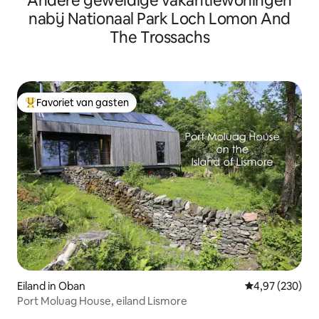
Andere geweldige vakantiewoningen
nabij Nationaal Park Loch Lomon And
The Trossachs
Favoriet van gasten
Topfavoriet van gasten
Eiland in Oban
Gemiddelde beo
4,97 (230)
Port Moluag House, eiland Lismore