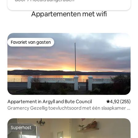
Appartementen met wifi
Favoriet van gasten
Favoriet van gasten
Appartement in Argyll and Bute Council
Gemiddelde beo
4,92 (255)
Gramercy Gezellig toevluchtsoord met één slaapkamer -
aan zee
Superhost
Superhost