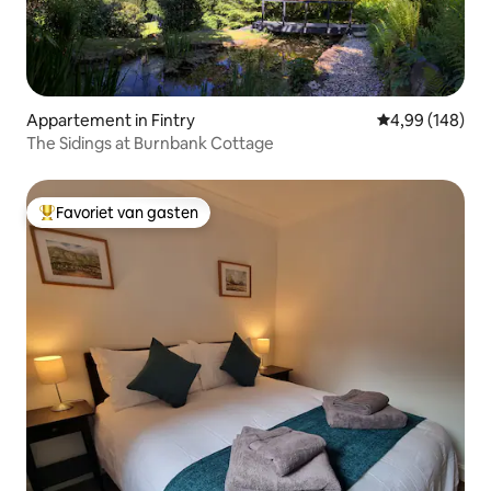
Appartement in Fintry
Gemiddelde beo
4,99 (148)
The Sidings at Burnbank Cottage
Favoriet van gasten
Topfavoriet van gasten