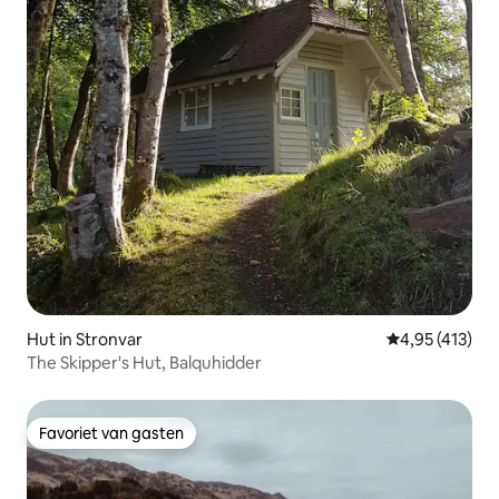
Hut in Stronvar
Gemiddelde beo
4,95 (413)
The Skipper's Hut, Balquhidder
Favoriet van gasten
Favoriet van gasten