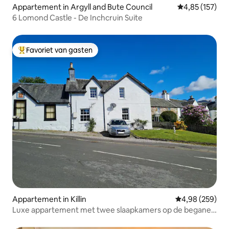
Appartement in Argyll and Bute Council
Gemiddelde beo
4,85 (157)
6 Lomond Castle - De Inchcruin Suite
Favoriet van gasten
Topfavoriet van gasten
Appartement in Killin
Gemiddelde beo
4,98 (259)
Luxe appartement met twee slaapkamers op de begane
grond in Killin