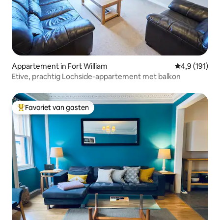
Appartement in Fort William
Gemiddelde be
4,9 (191)
Etive, prachtig Lochside-appartement met balkon
Favoriet van gasten
Topfavoriet van gasten