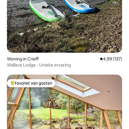
Woning in Crieff
Gemiddelde beo
4,99 (137)
Wallace Lodge - Unieke ervaring
Favoriet van gasten
Topfavoriet van gasten