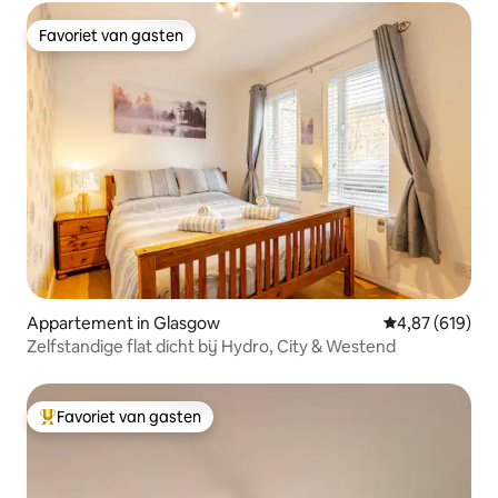
Favoriet van gasten
Favoriet van gasten
Appartement in Glasgow
Gemiddelde beo
4,87 (619)
Zelfstandige flat dicht bij Hydro, City & Westend
Favoriet van gasten
Topfavoriet van gasten