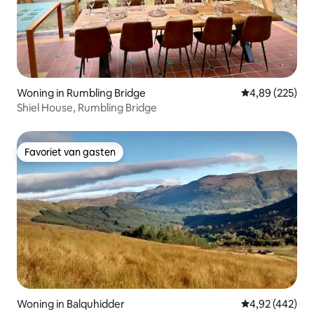
Woning in Rumbling Bridge
Gemiddelde beo
4,89 (225)
Shiel House, Rumbling Bridge
Favoriet van gasten
Favoriet van gasten
Woning in Balquhidder
Gemiddelde beo
4,92 (442)