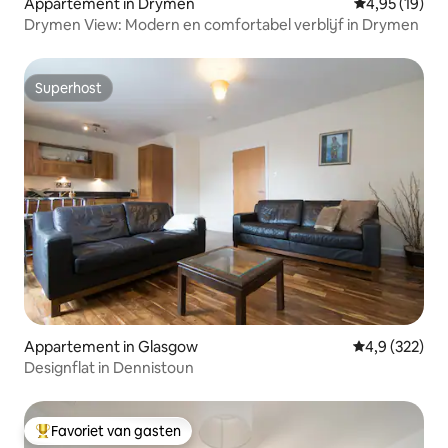
Appartement in Drymen
Gemiddelde be
4,95 (19)
Drymen View: Modern en comfortabel verblijf in Drymen
Superhost
Superhost
Appartement in Glasgow
Gemiddelde be
4,9 (322)
Designflat in Dennistoun
Favoriet van gasten
Topfavoriet van gasten