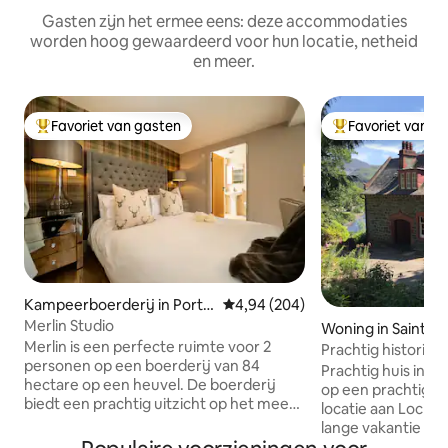
Gasten zijn het ermee eens: deze accommodaties
worden hoog gewaardeerd voor hun locatie, netheid
en meer.
Favoriet van gasten
Favoriet van g
Topfavoriet van gasten
Topfavoriet van 
Kampeerboerderij in Port o
Gemiddelde beoordeling van 4,94
4,94 (204)
f Menteith
Merlin Studio
Woning in Saint Fil
Merlin is een perfecte ruimte voor 2
Prachtig historisch
personen op een boerderij van 84
uitzicht
Prachtig huis in 
hectare op een heuvel. De boerderij
op een prachtig s
biedt een prachtig uitzicht op het meer
locatie aan Loch Earn. Perfect v
van Menteith en de omliggende heuvels.
lange vakantie of 
Merlin is een schattige ruimte met alle
familie of vrienden