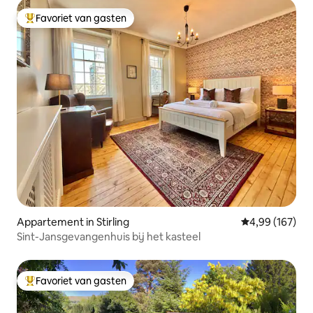
Favoriet van gasten
Topfavoriet van gasten
Appartement in Stirling
Gemiddelde beo
4,99 (167)
Sint-Jansgevangenhuis bij het kasteel
Favoriet van gasten
Topfavoriet van gasten