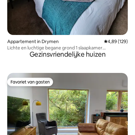
Appartement in Drymen
Gemiddelde beo
4,89 (129)
Lichte en luchtige begane grond 1 slaapkamer
Gezinsvriendelijke huizen
appartement
Favoriet van gasten
Favoriet van gasten