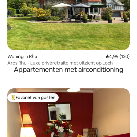
Woning in Rhu
Gemiddelde beo
4,99 (120)
Aros Rhu - Luxe privéretraite met uitzicht op Loch
Appartementen met airconditioning
Favoriet van gasten
Topfavoriet van gasten