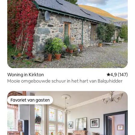
Woning in Kirkton
Gemiddelde be
4,9 (147)
Mooie omgebouwde schuur in het hart van Balquhidder
Favoriet van gasten
Favoriet van gasten