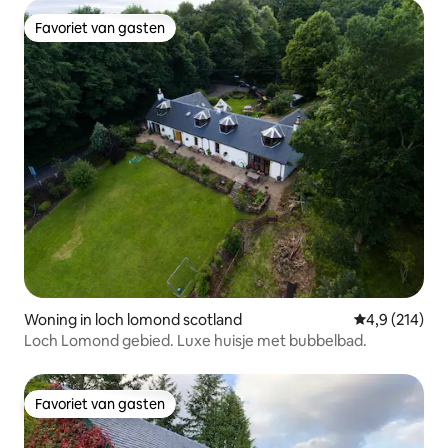
Favoriet van gasten
Favoriet van gasten
Woning in loch lomond scotland
Gemiddelde be
4,9 (214)
Loch Lomond gebied. Luxe huisje met bubbelbad.
Favoriet van gasten
Favoriet van gasten