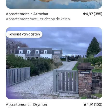
Appartement in Arrochar
Gemiddelde beo
4,97 (385)
Appartement met uitzicht op de keien
Favoriet van gasten
Favoriet van gasten
Appartement in Drymen
Gemiddelde beo
4,91 (100)