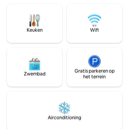
huisje), waardoor
handdoeken, thee en koffie zijn
hebben tot hun 
inbegrepen. Gasten kunnen een
sauna en spa en b
zelfgemaakte maaltijd bestellen bij
kosten, afgezien v
onze Pantry en genieten van prachtige
spabehandelingen
wandelingen vanaf de voordeur. Het
Keuken
Wifi
restaurant van Nick Nairn is in de buurt.
Ontmoet de Schotse koeien op de
boerderijtour.
Gratis parkeren op
Zwembad
het terrein
Airconditioning