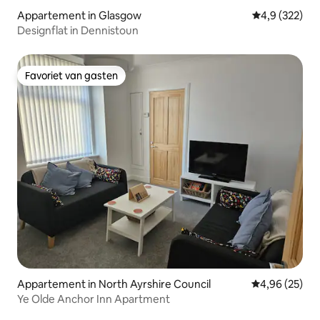
Appartement in Glasgow
Gemiddelde be
4,9 (322)
Designflat in Dennistoun
Favoriet van gasten
Favoriet van gasten
Appartement in North Ayrshire Council
Gemiddelde be
4,96 (25)
Ye Olde Anchor Inn Apartment