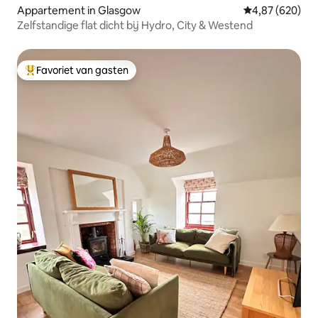
Appartement in Glasgow
Gemiddelde beo
4,87 (620)
Zelfstandige flat dicht bij Hydro, City & Westend
Favoriet van gasten
Topfavoriet van gasten