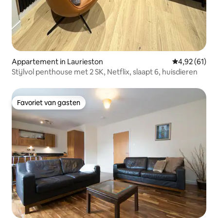
Appartement in Laurieston
Gemiddelde be
4,92 (61)
Stijlvol penthouse met 2 SK, Netflix, slaapt 6, huisdieren
Favoriet van gasten
Favoriet van gasten