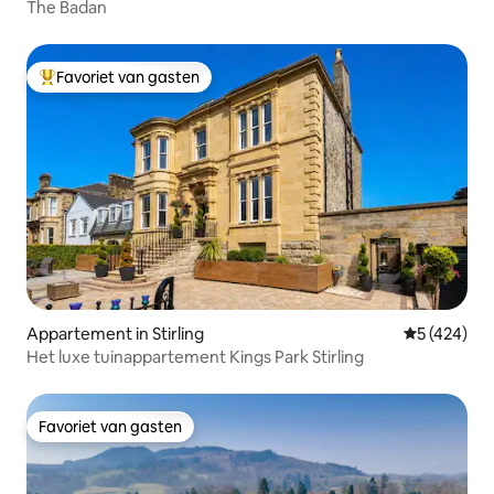
The Badan
Favoriet van gasten
Topfavoriet van gasten
Appartement in Stirling
Gemiddelde 
5 (424)
Het luxe tuinappartement Kings Park Stirling
Favoriet van gasten
Favoriet van gasten