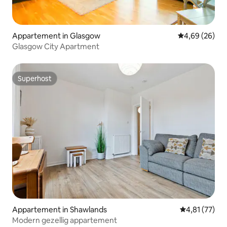
Appartement in Glasgow
Gemiddelde be
4,69 (26)
Glasgow City Apartment
Superhost
Superhost
Appartement in Shawlands
Gemiddelde be
4,81 (77)
Modern gezellig appartement