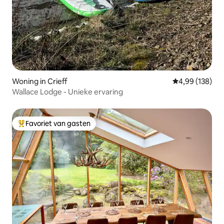
Woning in Crieff
Gemiddelde beo
4,99 (138)
Wallace Lodge - Unieke ervaring
Favoriet van gasten
Topfavoriet van gasten