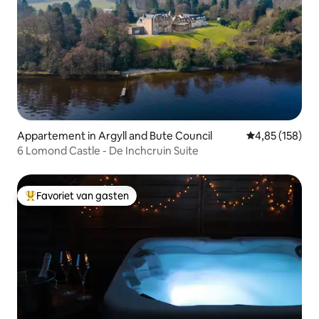
Appartement in Argyll and Bute Council
Gemiddelde beo
4,85 (158)
6 Lomond Castle - De Inchcruin Suite
Favoriet van gasten
Topfavoriet van gasten