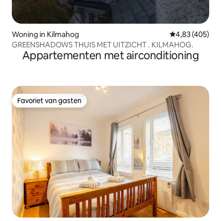
Woning in Kilmahog
Gemiddelde beo
4,83 (405)
GREENSHADOWS THUIS MET UITZICHT . KILMAHOG.
Appartementen met airconditioning
Favoriet van gasten
Favoriet van gasten