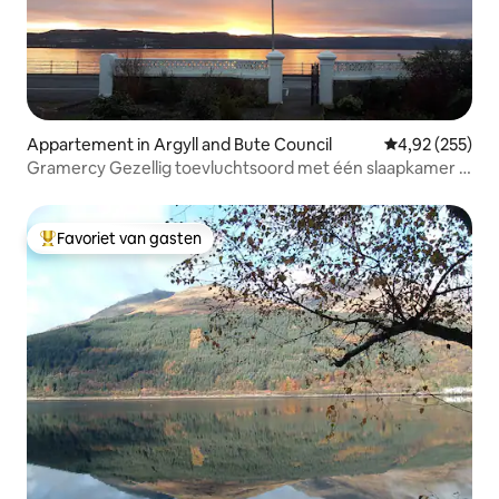
Appartement in Argyll and Bute Council
Gemiddelde beo
4,92 (255)
Gramercy Gezellig toevluchtsoord met één slaapkamer -
aan zee
Favoriet van gasten
Topfavoriet van gasten