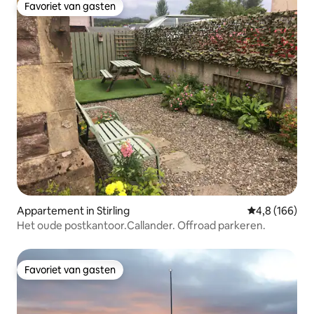
Favoriet van gasten
Favoriet van gasten
Appartement in Stirling
Gemiddelde be
4,8 (166)
Het oude postkantoor.Callander. Offroad parkeren.
Favoriet van gasten
Favoriet van gasten