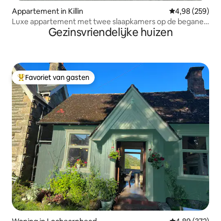
Appartement in Killin
Gemiddelde beo
4,98 (259)
Luxe appartement met twee slaapkamers op de begane
Gezinsvriendelijke huizen
grond in Killin
Favoriet van gasten
Topfavoriet van gasten