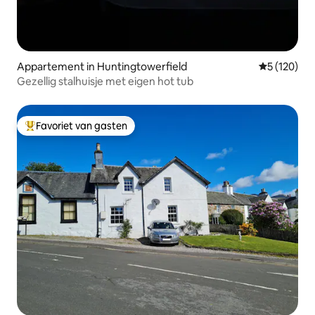
Appartement in Huntingtowerfield
Gemiddelde 
5 (120)
Gezellig stalhuisje met eigen hot tub
Favoriet van gasten
Topfavoriet van gasten