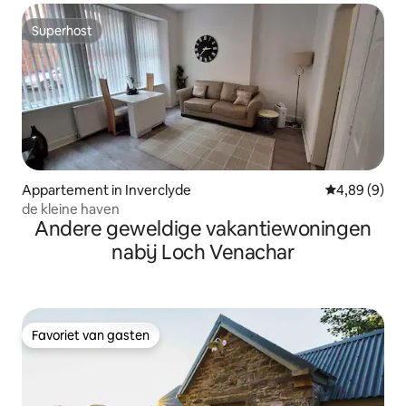
Superhost
Superhost
Appartement in Inverclyde
Gemiddelde b
4,89 (9)
de kleine haven
Andere geweldige vakantiewoningen
nabij Loch Venachar
Favoriet van gasten
Favoriet van gasten