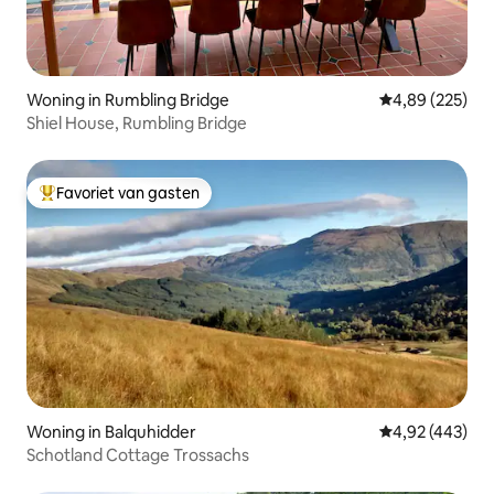
Woning in Rumbling Bridge
Gemiddelde beo
4,89 (225)
Shiel House, Rumbling Bridge
Favoriet van gasten
Topfavoriet van gasten
Woning in Balquhidder
Gemiddelde beo
4,92 (443)
Schotland Cottage Trossachs