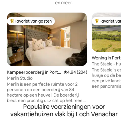
en meer.
Favoriet van gasten
Favoriet van g
Topfavoriet van gasten
Topfavoriet van 
Woning in Port of
The Stable - huisj
uitzicht op het m
The Stable is een h
Kampeerboerderij in Port o
Gemiddelde beoordeling van 4,94
4,94 (204)
huisje op de bega
f Menteith
Merlin Studio
een privé landgoe
Merlin is een perfecte ruimte voor 2
een panoramisch u
personen op een boerderij van 84
van Menteith, een
hectare op een heuvel. De boerderij
veranda, een gasb
biedt een prachtig uitzicht op het meer
tv, een dvd-speler
Populaire voorzieningen voor
van Menteith en de omliggende heuvels.
en linnengoed va
Merlin is een schattige ruimte met alle
vakantiehuizen vlak bij Loch Venachar
We hebben een zak
comfort: een kingsize bed, kleine bank,
van Forrest Hills H
kitchenette, weelderige inrichting en
ongeveer 12 minut
een inloopdouche. Badjassen, zachte