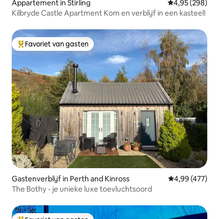
Appartement in Stirling
Gemiddelde beo
4,95 (298)
Kilbryde Castle Apartment Kom en verblijf in een kasteel!
Favoriet van gasten
Topfavoriet van gasten
Gastenverblijf in Perth and Kinross
Gemiddelde beo
4,99 (477)
The Bothy - je unieke luxe toevluchtsoord