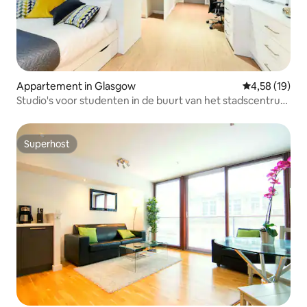
Appartement in Glasgow
Gemiddelde be
4,58 (19)
Studio's voor studenten in de buurt van het stadscentrum
in Glasgow
Superhost
Superhost