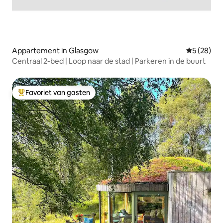
Appartement in Glasgow
Gemiddelde
5 (28)
Centraal 2-bed | Loop naar de stad | Parkeren in de buurt
Favoriet van gasten
Topfavoriet van gasten