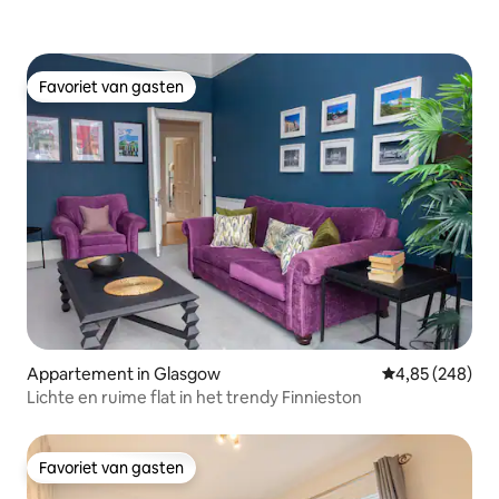
Favoriet van gasten
Favoriet van gasten
Appartement in Glasgow
Gemiddelde beo
4,85 (248)
Lichte en ruime flat in het trendy Finnieston
Favoriet van gasten
Favoriet van gasten