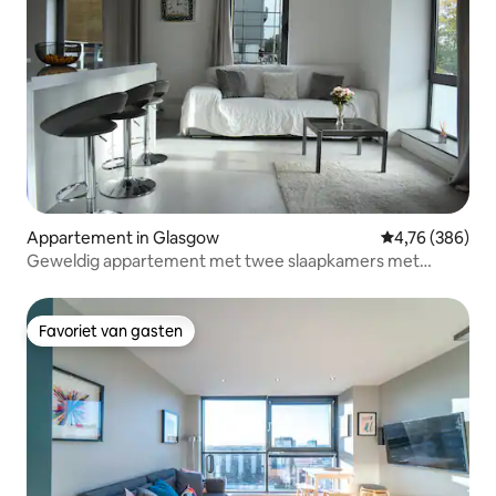
Appartement in Glasgow
Gemiddelde beo
4,76 (386)
Geweldig appartement met twee slaapkamers met
uitzicht op de rivier
Favoriet van gasten
Favoriet van gasten