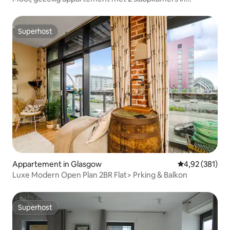
historisch gebouw
Superhost
Superhost
Appartement in Glasgow
Gemiddelde beo
4,92 (381)
Luxe Modern Open Plan 2BR Flat> Prking & Balkon
Superhost
Superhost