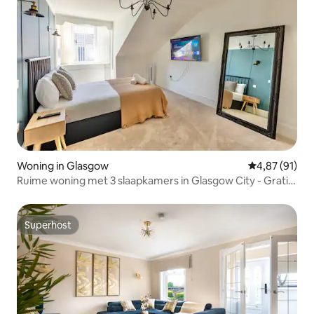
Woning in Glasgow
Gemiddelde be
4,87 (91)
Ruime woning met 3 slaapkamers in Glasgow City - Gratis
parkeren
Superhost
Superhost