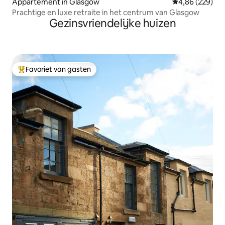
Appartement in Glasgow
Gemiddelde beo
4,86 (229)
Prachtige en luxe retraite in het centrum van Glasgow
Gezinsvriendelijke huizen
Favoriet van gasten
Topfavoriet van gasten