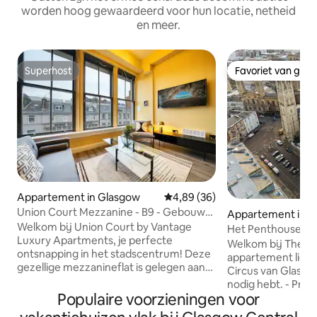
worden hoog gewaardeerd voor hun locatie, netheid
en meer.
Superhost
Favoriet van gas
Superhost
Favoriet van gas
Appartement in Glasgow
Gemiddelde beoordeling van 4,8
4,89 (36)
Union Court Mezzanine - B9 - Gebouw
Appartement in G
heeft geen lift
Welkom bij Union Court by Vantage
Het Penthouse | Ic
Luxury Apartments, je perfecte
Escape
Welkom bij The Penthouse D
ontsnapping in het stadscentrum! Deze
appartement ligt i
gezellige mezzanineflat is gelegen aan
Circus van Glasgow
Union Street direct tegenover het
nodig hebt. - Prachtig ontworpen
centraal station van Glasgow. Dit
Populaire voorzieningen voor
interieurs - Supersnelle wifi en
prachtig gerenoveerde appartement
verwarmingsbediening - 50 in