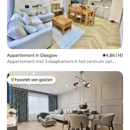
Appartement in Glasgow
Gemiddelde be
4,86 (14)
Appartement met 3 slaapkamers in het centrum van
Glasgow
Favoriet van gasten
Topfavoriet van gasten