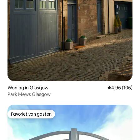
Woning in Glasgow
Gemiddelde beo
4,96 (106)
Park Mews Glasgow
Favoriet van gasten
Favoriet van gasten