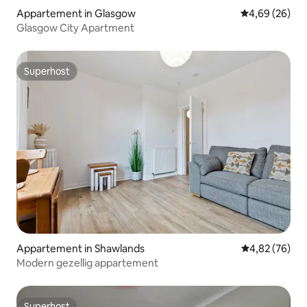
Appartement in Glasgow
Gemiddelde be
4,69 (26)
Glasgow City Apartment
Superhost
Superhost
Appartement in Shawlands
Gemiddelde be
4,82 (76)
Modern gezellig appartement
Superhost