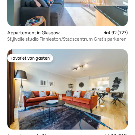
Appartement in Glasgow
Gemiddelde beo
4,92 (727)
Stijlvolle studio Finnieston/Stadscentrum Gratis parkeren
Favoriet van gasten
Favoriet van gasten