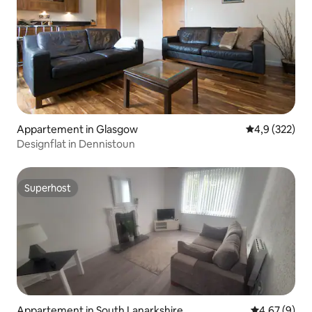
Appartement in Glasgow
Gemiddelde be
4,9 (322)
Designflat in Dennistoun
Superhost
Superhost
Appartement in South Lanarkshire
Gemiddelde b
4,67 (9)