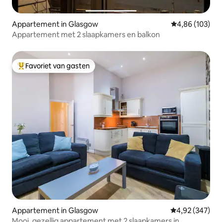
Appartement in Glasgow
Gemiddelde beo
4,86 (103)
Appartement met 2 slaapkamers en balkon
Favoriet van gasten
Topfavoriet van gasten
Appartement in Glasgow
Gemiddelde beo
4,92 (347)
Mooi, gezellig appartement met 2 slaapkamers in