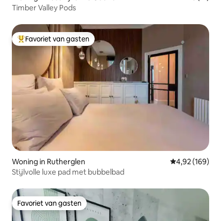
Timber Valley Pods
Favoriet van gasten
Topfavoriet van gasten
Woning in Rutherglen
Gemiddelde beo
4,92 (169)
Stijlvolle luxe pad met bubbelbad
Favoriet van gasten
Favoriet van gasten