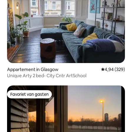
Appartement in Glasgow
Gemiddelde beo
4,94 (329)
Unique Arty 2 bed- City Cntr ArtSchool
Favoriet van gasten
Favoriet van gasten