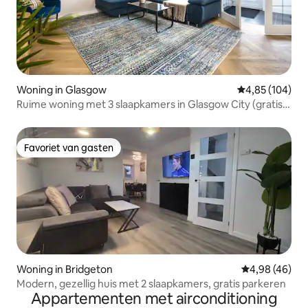
Woning in Glasgow
Gemiddelde beo
4,85 (104)
Ruime woning met 3 slaapkamers in Glasgow City (gratis
parkeren)
Favoriet van gasten
Favoriet van gasten
Woning in Bridgeton
Gemiddelde be
4,98 (46)
Modern, gezellig huis met 2 slaapkamers, gratis parkeren
Appartementen met airconditioning