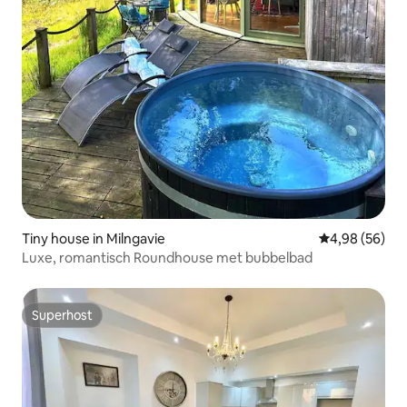
Tiny house in Milngavie
Gemiddelde be
4,98 (56)
Luxe, romantisch Roundhouse met bubbelbad
Superhost
Superhost