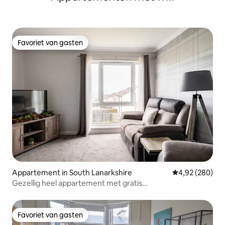
Favoriet van gasten
Favoriet van gasten
Appartement in South Lanarkshire
Gemiddelde beo
4,92 (280)
Gezellig heel appartement met gratis
parkeergelegenheid op het terrein
Favoriet van gasten
Favoriet van gasten