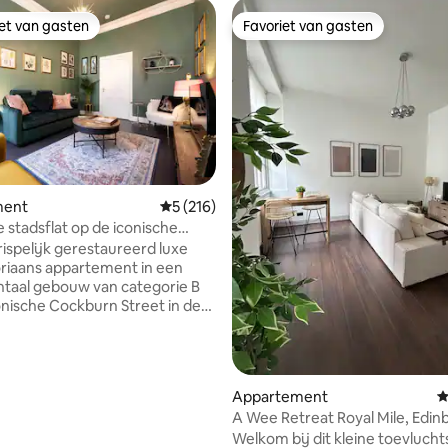
iet van gasten
Favoriet van gasten
iet van gasten
Favoriet van gasten
van 4,86 uit 5, 459 recensies
ment
Gemiddelde beoordeling van 5 uit 5, 216 r
5 (216)
 stadsflat op de iconische
 Street
ispelijk gerestaureerd luxe
oriaans appartement in een
aal gebouw van categorie B
onische Cockburn Street in de
enstad van Edinburgh, op een
en van The Royal Mile. Het
nt op de tweede verdieping is
gelegen ten opzichte van alle
Appartement
G
ke bezienswaardigheden en op
A Wee Retreat Royal Mile, Edin
wee minuten lopen van het
Welkom bij dit kleine toevlucht
ion Waverley en op vijf minuten