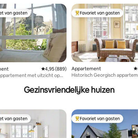
iet van gasten
Favoriet van gasten
iet van gasten
Topfavoriet van gasten
Appartement
G
ment
Gemiddelde beoordeling van 4,95 uit 5, 889 r
4,95 (889)
Historisch Georgisch apparte
appartement met uitzicht op
van 4,97 uit 5, 208 recensies
gemeenschappelijke tuin
el in de oude stad
Gezinsvriendelijke huizen
iet van gasten
Favoriet van gasten
iet van gasten
Topfavoriet van gasten