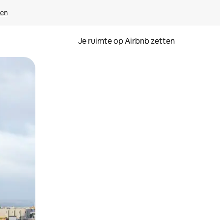
ven
Je ruimte op Airbnb zetten
ken of swipen.