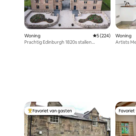
Woning
Gemiddelde beoordeli
5 (224)
Woning
Prachtig Edinburgh 1820s stallen
Artists M
verbouwd huis
Favoriet van gasten
Favoriet
Topfavoriet van gasten
Favoriet