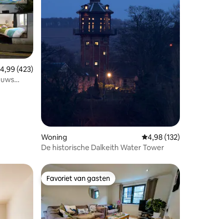
ecensies
emiddelde beoordeling van 4,99 uit 5, 423 recensies
4,99 (423)
euws
Woning
Gemiddelde beoordeling
4,98 (132)
De historische Dalkeith Water Tower
Favoriet van gasten
Favoriet van gasten