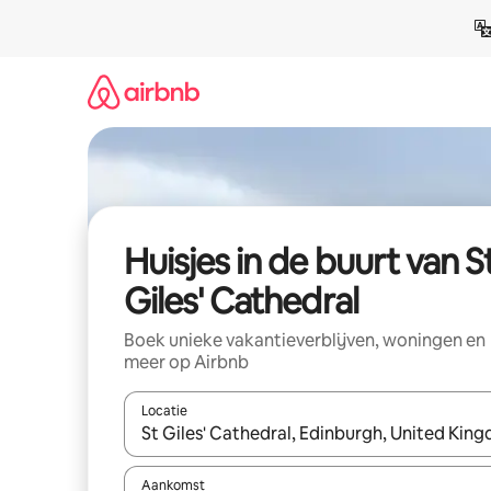
Ga
direct
naar
inhoud
Huisjes in de buurt van S
Giles' Cathedral
Boek unieke vakantieverblijven, woningen en
meer op Airbnb
Locatie
Wanneer er suggesties beschikbaar zijn, maak je 
Aankomst