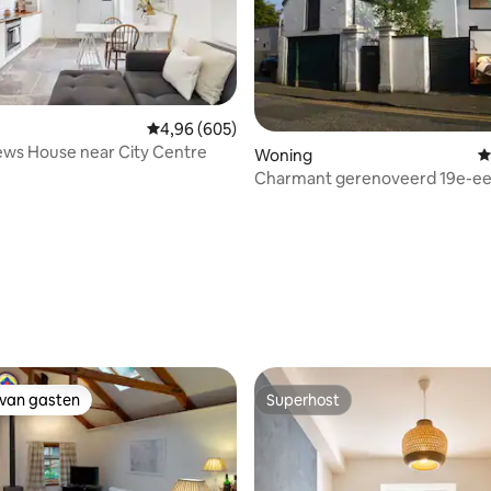
ng van 5 uit 5, 224 recensies
Gemiddelde beoordeling van 4,96 uit 5, 605 r
4,96 (605)
ews House near City Centre
Woning
G
Charmant gerenoveerd 19e-e
koetshuis
 van gasten
Superhost
 van gasten
Superhost