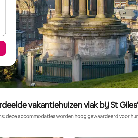
deelde vakantiehuizen vlak bij St Giles
ens: deze accommodaties worden hoog gewaardeerd voor hun l