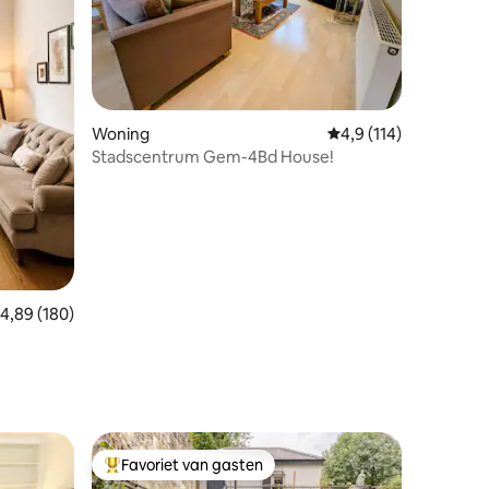
ecensies
Woning
Gemiddelde beoordelin
4,9 (114)
Stadscentrum Gem-4Bd House!
emiddelde beoordeling van 4,89 uit 5, 180 recensies
4,89 (180)
n
Favoriet van gasten
Topfavoriet van gasten