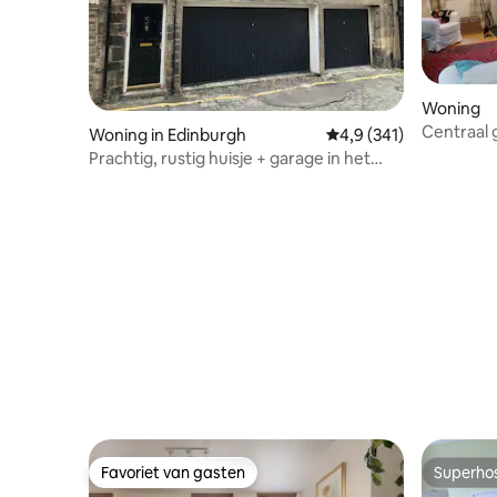
Woning
Centraal 
Woning in Edinburgh
Gemiddelde beoordelin
4,9 (341)
en gratis
Prachtig, rustig huisje + garage in het
stadscentrum
Favoriet van gasten
Superho
Favoriet van gasten
Superho