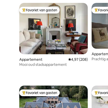
Favoriet van gasten
Favor
Topfavoriet van gasten
Topfavor
Apparte
Prachtig 
Appartement
Gemiddelde beoordeling 
4,97 (208)
het kaste
Mooi oud stadsappartement
Favoriet van gasten
Favor
Topfavoriet van gasten
Topfavor