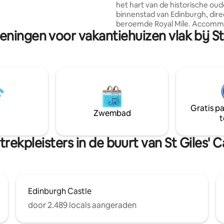
het hart van de historische ou
 de dichtstbijzijnde tramhalte
binnenstad van Edinburgh, dire
havenverbinding. De meeste
beroemde Royal Mile. Accommodatie:
ardigheden liggen op 1 - 15
eningen voor vakantiehuizen vlak bij St
Deze goed ingerichte flat bied
open van het appartement.
prachtig toevluchtsoord te mi
de drukte van de stad. De ruim
comfort en stijl, met moderne
voorzieningen en traditionele 
die het karakter van de oude b
weerspiegelen. Ontspan in de
uitnodigende woonkamer, koo
Gratis p
storm in de volledig uitgerust
Zwembad
t
en kom tot rust in de gezellige
slaapkamer na een dag vol ver
van de stad.
rekpleisters in de buurt van St Giles' 
Edinburgh Castle
door 2.489 locals aangeraden