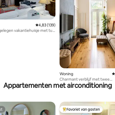
Gemiddelde beoordeling van 4,83 uit 5, 139 r
4,83 (139)
gelegen vakantiehuisje met tuin
g van 4,9 uit 5, 341 recensies
 parkeren
Woning
G
Charmant verblijf met twee
Appartementen met airconditioning
slaapkamers in het centrum va
Edinburgh
st
Favoriet van gasten
st
Topfavoriet van gasten