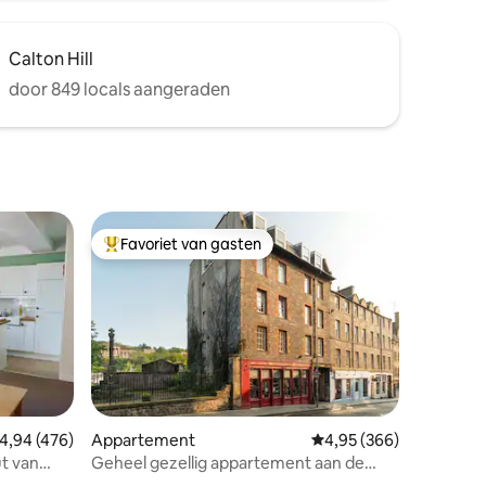
Calton Hill
door 849 locals aangeraden
Favoriet van gasten
Topfavoriet van gasten
ecensies
emiddelde beoordeling van 4,94 uit 5, 476 recensies
4,94 (476)
Appartement
Gemiddelde beoordeling
4,95 (366)
t van
Geheel gezellig appartement aan de
Royal Mile