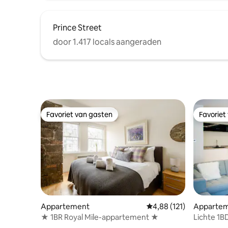
Prince Street
door 1.417 locals aangeraden
Favoriet van gasten
Favoriet
Favoriet van gasten
Favoriet
Appartement
Gemiddelde beoordeling
4,88 (121)
Apparte
★ 1BR Royal Mile-appartement ★
Lichte 1B
historisch