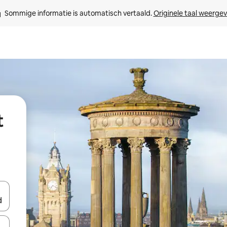
Sommige informatie is automatisch vertaald. 
Originele taal weerge
t
een keuze met je de pijltjestoetsen omhoog en omlaag, óf door te tik