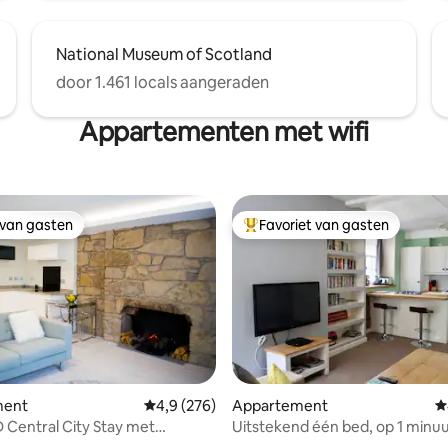
National Museum of Scotland
door 1.461 locals aangeraden
Appartementen met wifi
 van gasten
Favoriet van gasten
 van gasten
Topfavoriet van gasten
 van 4,88 uit 5, 121 recensies
ment
Gemiddelde beoordeling van 4,9 uit 5, 276 r
4,9 (276)
Appartement
G
D Central City Stay met
Uitstekend één bed, op 1 minuu
e twist
Edinburgh Castle