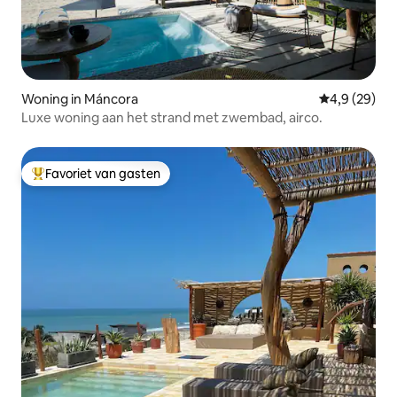
Woning in Máncora
Gemiddelde b
4,9 (29)
Luxe woning aan het strand met zwembad, airco.
Favoriet van gasten
Topfavoriet van gasten