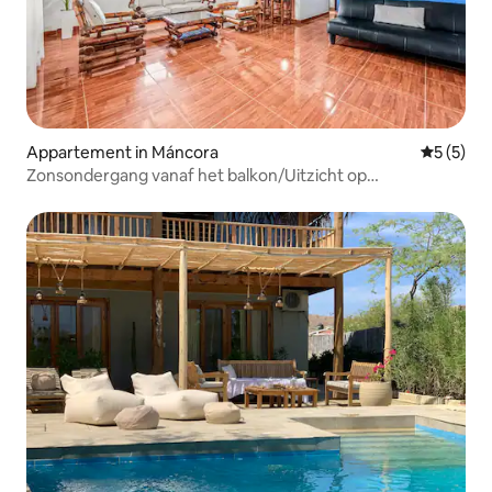
Appartement in Máncora
Gemiddeld
5 (5)
Zonsondergang vanaf het balkon/Uitzicht op
zee/dorp/zwembad