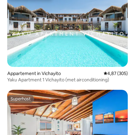
Appartement in Vichayito
Gemiddelde beo
4,87 (305)
Yaku Apartment 1 Vichayito (met airconditioning)
Superhost
Superhost