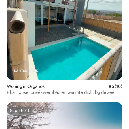
Woning in Organos
Gemiddelde
5 (10)
Fika House: privézwembad en warmte dicht bij de zee
Superhost
Superhost