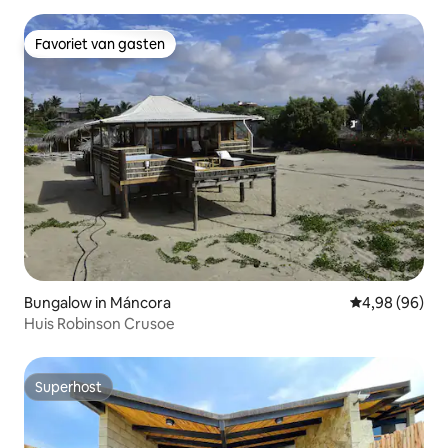
Favoriet van gasten
Favoriet van gasten
Bungalow in Máncora
Gemiddelde be
4,98 (96)
Huis Robinson Crusoe
Superhost
Superhost