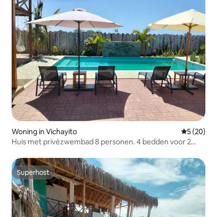
Woning in Vichayito
Gemiddelde
5 (20)
Huis met privézwembad 8 personen. 4 bedden voor 2
personen
Superhost
Superhost