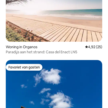
Woning in Organos
Gemiddelde be
4,92 (25)
Paradijs aan het strand: Casa del Enact LN5
Favoriet van gasten
Favoriet van gasten