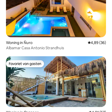
Woning in Ñuro
Gemiddelde be
4,89 (36)
Albamar Casa Antonio Strandhuis
Favoriet van gasten
Favoriet van gasten