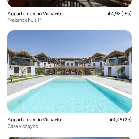
Appartement in Vichayito
Gemiddelde beo
4,93 (156)
"Vakantiehuis 1"
Appartement in Vichayito
Gemiddelde be
4,45 (29)
Casa vichayito