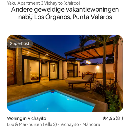
Yaku Apartment 3 Vichayito (c/airco)
Andere geweldige vakantiewoningen
nabij Los Órganos, Punta Veleros
Superhost
Superhost
Woning in Vichayito
Gemiddelde be
4,95 (81)
Lua & Mar-huizen (Villa 2) - Vichayito - Máncora