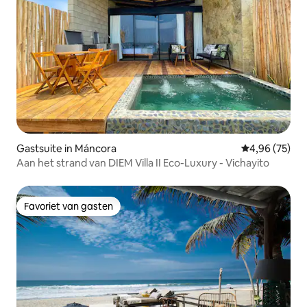
Gastsuite in Máncora
Gemiddelde be
4,96 (75)
Aan het strand van DIEM Villa II Eco-Luxury - Vichayito
Favoriet van gasten
Favoriet van gasten