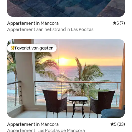
Appartement in Máncora
Gemiddeld
5 (7)
Appartement aan het strand in Las Pocitas
Favoriet van gasten
Topfavoriet van gasten
Appartement in Máncora
Gemiddelde
5 (23)
Appartement, Las Pocitas de Mancora