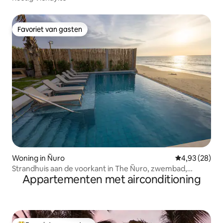
Favoriet van gasten
Favoriet van gasten
Woning in Ñuro
Gemiddelde be
4,93 (28)
Strandhuis aan de voorkant in The Ñuro, zwembad,
Appartementen met airconditioning
airconditioning, karaoke