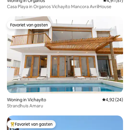
Woning in Organos
Gemiddelde be
4,91 (57)
Casa Playa in Organos Vichayito Mancora AvrilHouse
Favoriet van gasten
Favoriet van gasten
Woning in Vichayito
Gemiddelde be
4,92 (24)
Strandhuis Amaru
Favoriet van gasten
Topfavoriet van gasten