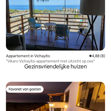
Appartement in Vichayito
Gemiddelde b
4,88 (8)
"Vikaro Vichayito-appartement met uitzicht op zee"
Gezinsvriendelijke huizen
Favoriet van gasten
Favoriet van gasten