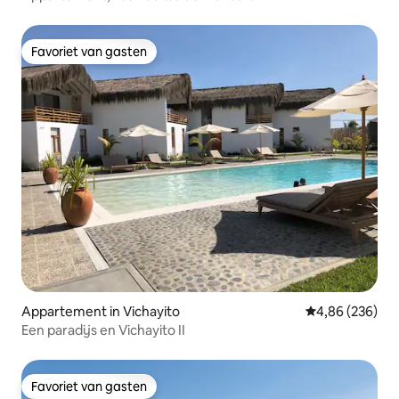
Favoriet van gasten
Favoriet van gasten
Appartement in Vichayito
Gemiddelde beo
4,86 (236)
Een paradijs en Vichayito II
Favoriet van gasten
Favoriet van gasten