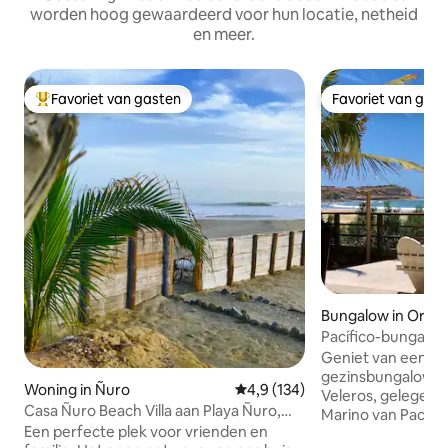
worden hoog gewaardeerd voor hun locatie, netheid
en meer.
Favoriet van gasten
Favoriet van gas
Topfavoriet van gasten
Favoriet van gas
Bungalow in Orga
Pacífico-bungalow,
Punta Veleros.
Geniet van een pr
gezinsbungalow aa
Woning in Ñuro
Gemiddelde beoordeling van 4,9
4,9 (134)
Veleros, gelegen 
Casa Ñuro Beach Villa aan Playa Ñuro,
Marino van Pacífico A
Peru
Een perfecte plek voor vrienden en
voor maximaal 5 p