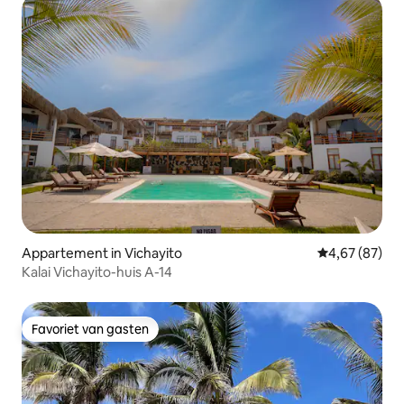
Appartement in Vichayito
Gemiddelde be
4,67 (87)
Kalai Vichayito-huis A-14
Favoriet van gasten
Favoriet van gasten