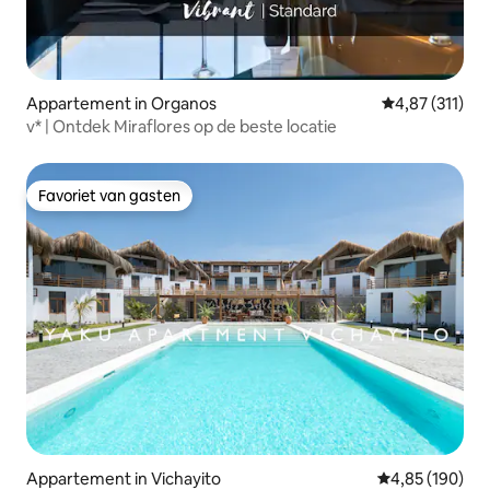
Appartement in Organos
Gemiddelde beo
4,87 (311)
v* | Ontdek Miraflores op de beste locatie
Favoriet van gasten
Favoriet van gasten
Appartement in Vichayito
Gemiddelde beo
4,85 (190)