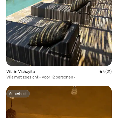
Villa in Vichayito
Gemiddelde
5 (21)
Villa met zeezicht • Voor 12 personen •
Privétoevluchtsoord
Superhost
Superhost