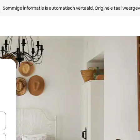
Sommige informatie is automatisch vertaald. 
Originele taal weerge
een keuze met je de pijltjestoetsen omhoog en omlaag, óf door te tik