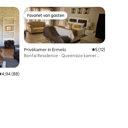
Favoriet van gasten
Favoriet van gasten
Privékamer in Ermelo
Gemiddelde beoorde
5 (12)
Bonfai Residence - Queensize kamer
ecensies
met bubbelbad en douche.
Gemiddelde beoordeling van 4,94 uit 5, 88 recensies
4,94 (88)