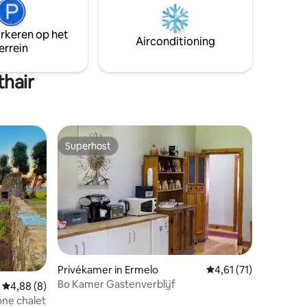
nieten
Merino Mall for shopping.
n in de
arkeren op het
Airconditioning
errein
hair
Superhost
Superhost
ecensies
Privékamer in Ermelo
Gemiddelde beoordelin
4,61 (71)
Bo Kamer Gastenverblijf
Gemiddelde beoordeling van 4,88 uit 5, 8 recensies
4,88 (8)
ne chalet