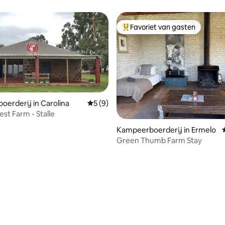
Favoriet van gasten
Topfavoriet van gasten
erderij in Carolina
Gemiddelde beoordeling van 5 uit 5, 9 r
5 (9)
st Farm - Stalle
Kampeerboerderij in Ermelo
Green Thumb Farm Stay
ng van 4,9 uit 5, 10 recensies