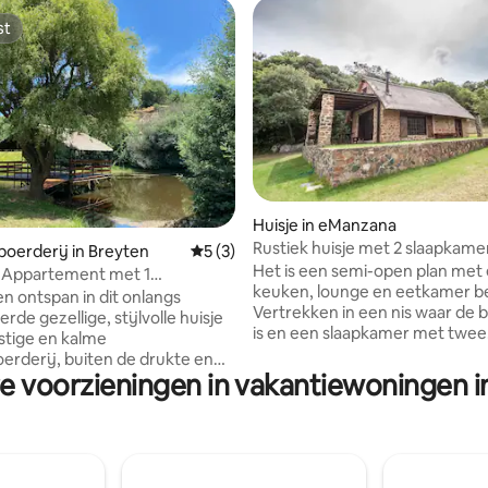
st
st
 van 4,76 uit 5, 98 recensies
Huisje in eManzana
Rustiek huisje met 2 slaapkame
oerderij in Breyten
Gemiddelde beoordeling van 5 uit 5, 3 r
5 (3)
voet van een heuvel...
Het is een semi-open plan met
- Appartement met 1
keuken, lounge en eetkamer b
er
n ontspan in dit onlangs
Vertrekken in een nis waar de
de gezellige, stijlvolle huisje
is en een slaapkamer met twee
stige en kalme
eenpersoonsbedden en een
oerderij, buiten de drukte en
eenpersoonsmatras uittrekken.
e voorzieningen in vakantiewoningen i
dsleven. Dit onlangs
de loft zoals de grote slaapka
rde verblijf beschikt over een
een badkamer en een Victoriaa
die prachtig van boven naar
De accommodatie is volledig ui
s geschroefd en is uitgerust
uitgerust met een patio, een br
rne zwarte facetten, om
DTSV en er zijn schoonmaakdi
en premium gevoel te geven