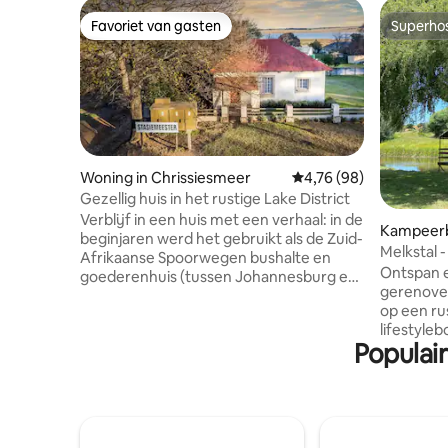
Favoriet van gasten
Superho
Favoriet van gasten
Superho
Woning in Chrissiesmeer
Gemiddelde beoordeling
4,76 (98)
Gezellig huis in het rustige Lake District
Verblijf in een huis met een verhaal: in de
Kampeerb
beginjaren werd het gebruikt als de Zuid-
Melkstal 
Afrikaanse Spoorwegen bushalte en
slaapkam
Ontspan e
goederenhuis (tussen Johannesburg en
gerenoveer
Swaziland) en werd bezet door de
op een ru
stationschef. Het werd later
lifestyleb
gerenoveerd en stijlvol ingericht. Het
Populair
het drukke sta
huis is geschikt voor zes, bestaande uit
gerenovee
twee tweepersoonsslaapkamers en een
badkamer 
tweepersoonskamer met twee aparte
beneden i
badkamers en ook een woonkamer met
met mode
een open haard, een volledig uitgeruste
gasten e
keuken en buiten braai. Geniet van de