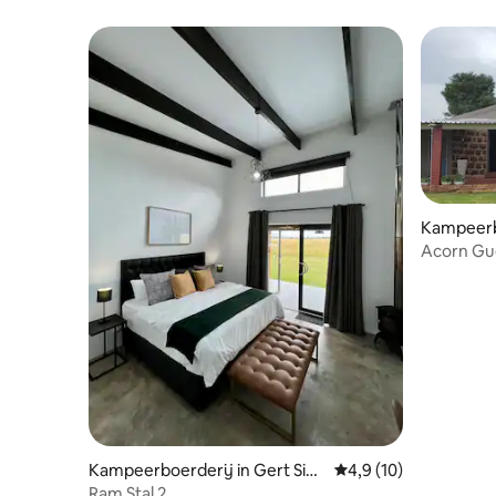
Kampeerbo
Acorn Gue
Kampeerboerderij in Gert Siba
Gemiddelde beoordeli
4,9 (10)
nde District Municipality
Ram Stal 2