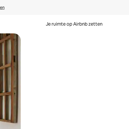
ven
Je ruimte op Airbnb zetten
ken of swipen.