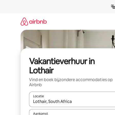
Ga
direct
naar
inhoud
Vakantieverhuur in
Lothair
Vind en boek bijzondere accommodaties op
Airbnb
Locatie
Wanneer er suggesties beschikbaar zijn, maak je 
Aankomst