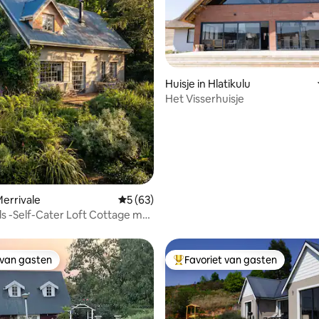
g van 4,81 uit 5, 91 recensies
Huisje in Hlatikulu
Het Visserhuisje
Merrivale
Gemiddelde beoordeling van 5 uit 5, 63 r
5 (63)
lds -Self-Cater Loft Cottage met
rd
 van gasten
Favoriet van gasten
 van gasten
Topfavoriet van gasten