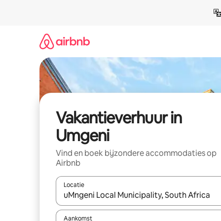
Ga
direct
naar
inhoud
Vakantieverhuur in
Umgeni
Vind en boek bijzondere accommodaties op
Airbnb
Locatie
Wanneer er suggesties beschikbaar zijn, maak je 
Aankomst