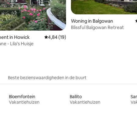
Woning in Balgowan
Blissful Balgowan Retreat
van 4,82 uit 5, 208 recensies
ent in Howick
Gemiddelde beoordeling van 4,84 uit 5, 19 r
4,84 (19)
e - Lila's Huisje
Beste bezienswaardigheden in de buurt
Bloemfontein
Ballito
Sa
Vakantiehuizen
Vakantiehuizen
Va