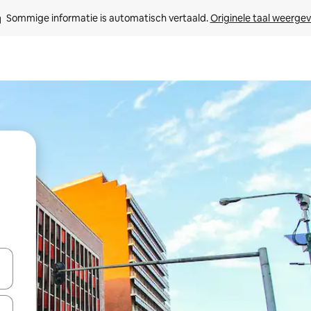
Sommige informatie is automatisch vertaald. 
Originele taal weerge
een keuze met je de pijltjestoetsen omhoog en omlaag, óf door te tik