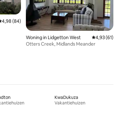
Gemiddelde beoordeling van 4,98 uit 5, 84 recensies
4,98 (84)
ecensies
Woning in Lidgetton West
Gemiddelde beoordelin
4,93 (61)
Otters Creek, Midlands Meander
ndton
KwaDukuza
kantiehuizen
Vakantiehuizen