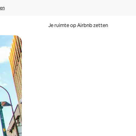
ven
Je ruimte op Airbnb zetten
ken of swipen.