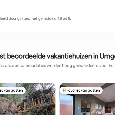
ld door gasten, met gemiddeld 4,8 uit 5.
st beoordeelde vakantiehuizen in Umg
ens: deze accommodaties worden hoog gewaardeerd voor hun l
iet van gasten
Favoriet van gasten
iet van gasten
Topfavoriet van gasten