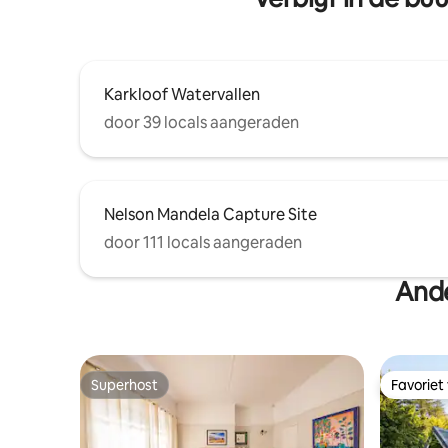
slaapkamer huisjes. Allemaal met
wifi+DSTV+braai
Karkloof Watervallen
door 39 locals aangeraden
Nelson Mandela Capture Site
door 111 locals aangeraden
Ande
Superhost
Favoriet
Superhost
Favoriet