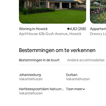
Woning in Howick
Gemiddelde beoordeling 
4,82 (208)
Appartem
April House 42b Gush Avenue, Howick
Drewry Lan
Bestemmingen om te verkennen
Bestemmingen in de buurt
Andere accommodaties
Johannesburg
Durban
Vakantiehuizen
Vakantiehuizen
Hartbeespoortdam Natuurreservaat
Toon meer
Vakantiehuizen