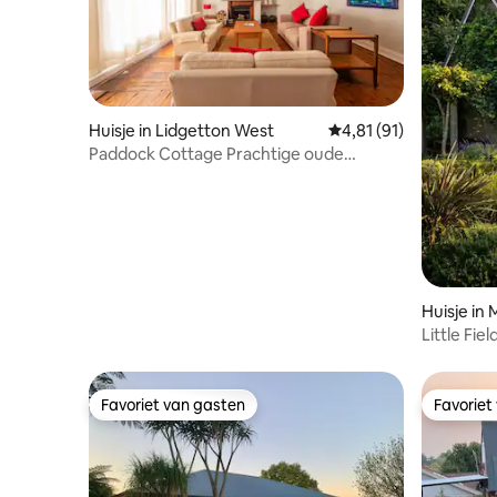
Huisje in Lidgetton West
Gemiddelde beoordelin
4,81 (91)
Paddock Cottage Prachtige oude
boerderij
Huisje in 
Little Fie
open haa
Favoriet van gasten
Favoriet
Favoriet van gasten
Favoriet