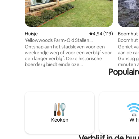
Huisje
Gemiddelde beoordeling
4,94 (119)
Boomhut i
Yellowwoods Farm-Old Stallen
Boomhut b
-2slaapkamer
Ontsnap aan het stadsleven voor een
Geniet va
weekendje weg of voor een verblijf voor
aan de ra
een langer verblijf. Deze historische
Gunstig g
boerderij biedt eindeloze
minuten af
Populair
mogelijkheden om te ontspannen en de
geen norm
KZN Midlands te verkennen. We denken
Treehous
graag dat we het beste van twee
samenvloeii
werelden hebben - de voordelen van het
tussen bo
boerenleven, maar toch gemakkelijke
bezoekers
toegang tot cafés,restaurants,
verschijnt
fietspaden, boerenmarkten, golfbanen
kookgeleg
en scholen. Op slechts 2 km van de N3
korte wan
zijn we gemakkelijk bereikbaar en zeer
langs stei
Keuken
Wifi
gemakkelijk te vinden. Yellowwoods
een klif.
Farm heeft twee x2
gekocht v
slaapkamers/2badkamer huisjes + 3 x 1-
Verblijf in de b