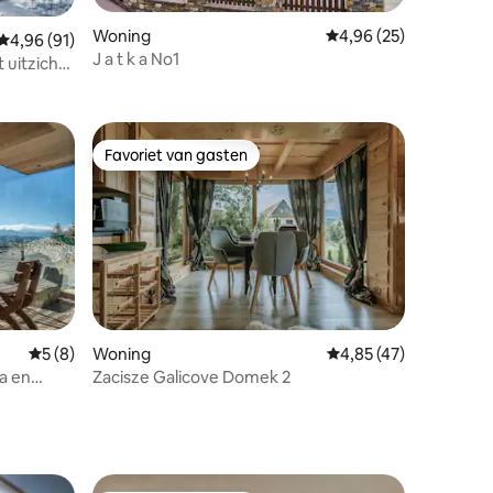
Woning
Gemiddelde beoordelin
4,96 (25)
Gemiddelde beoordeling van 4,96 uit 5, 91 recensies
4,96 (91)
J a t k a No1
ecensies
uitzicht
Favoriet van gasten
Favoriet van gasten
ecensies
Gemiddelde beoordeling van 5 uit 5, 8 recensies
5 (8)
Woning
Gemiddelde beoordelin
4,85 (47)
na en
Zacisze Galicove Domek 2