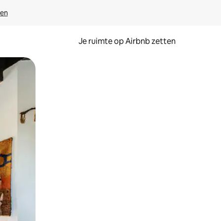
ven
Je ruimte op Airbnb zetten
ken of swipen.