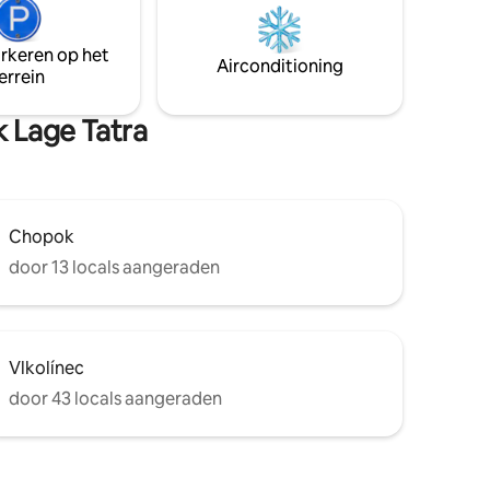
f 2
allemaal binnen 30 minuten rijden.
ruimte
te ruimte.
arkeren op het
Airconditioning
errein
k Lage Tatra
Chopok
door 13 locals aangeraden
Vlkolínec
door 43 locals aangeraden