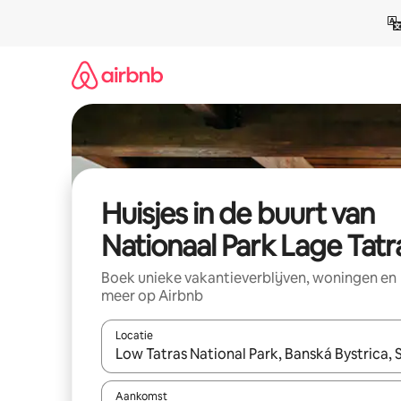
Ga
direct
naar
inhoud
Huisjes in de buurt van
Nationaal Park Lage Tatr
Boek unieke vakantieverblijven, woningen en
meer op Airbnb
Locatie
Wanneer er suggesties beschikbaar zijn, maak je 
Aankomst