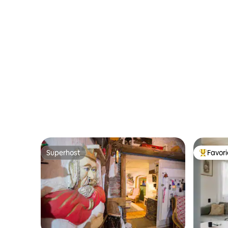
Superhost
Favor
Superhost
Topfavor