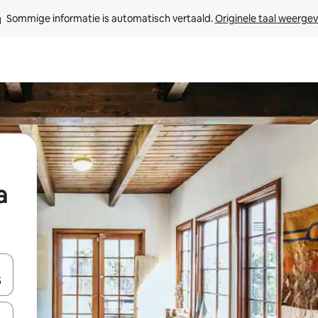
Sommige informatie is automatisch vertaald. 
Originele taal weerge
a
een keuze met je de pijltjestoetsen omhoog en omlaag, óf door te tik