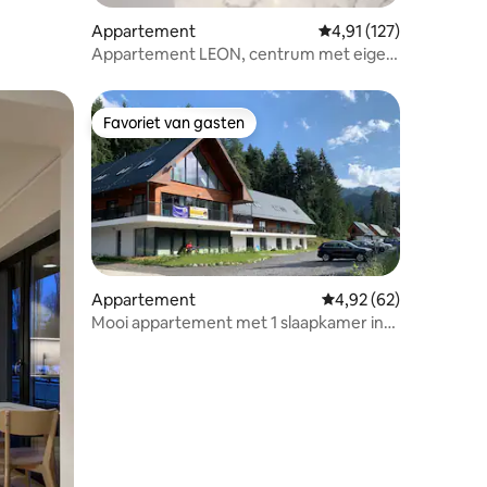
Appartement
Gemiddelde beoordeling
4,91 (127)
Appartement LEON, centrum met eigen
garage!
Favoriet van gasten
Favoriet van gasten
Appartement
Gemiddelde beoordelin
4,92 (62)
Mooi appartement met 1 slaapkamer in
de buurt van Jasna
recensies