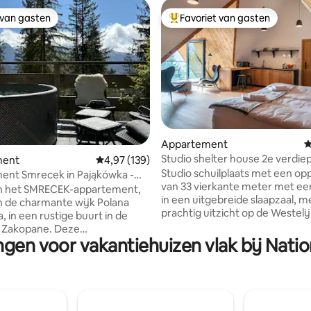
 van gasten
Favoriet van gasten
 van gasten
Topfavoriet van gasten
g van 4,9 uit 5, 114 recensies
Appartement
G
Studio shelter house 2e verdiep
ment
Gemiddelde beoordeling van 4,97 uit 5, 139 r
4,97 (139)
uitzicht op de Tatra's
Studio schuilplaats met een op
ent Smrecek in Pająkówka -
van 33 vierkante meter met ee
Class
n het SMRECEK-appartement,
in een uitgebreide slaapzaal, m
n de charmante wijk Polana
prachtig uitzicht op de Westelij
, in een rustige buurt in de
Ruim, 4 meter interieur afgew
akopane. Deze
lariks hout. Een kingsize bed va
ngen voor vakantiehuizen vlak bij Natio
atie combineert comfort met
200 cm met 2 één persoons be
heid van de bergen. Het
Kitchenette met vaatwasser, ko
nt biedt een prachtig uitzicht
magnetron, broodrooster
tra-gebergte, waardoor elke
koffiezetapparaat. Een 100cm 
n avond bijzonder is. De
uitschuifbare fauteuil maakt de
g is modern en ontworpen om