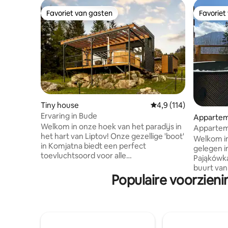
Favoriet van gasten
Favoriet
Favoriet van gasten
Favoriet
Tiny house
Gemiddelde beoordelin
4,9 (114)
Ervaring in Bude
Apparte
Welkom in onze hoek van het paradijs in
Appartem
het hart van Liptov! Onze gezellige 'boot'
Premium 
Welkom i
in Komjatna biedt een perfect
gelegen i
toevluchtsoord voor alle
Pająkówka
natuurliefhebbers en
buurt van Z
avontuurliefhebbers. Deze
Populaire voorzieni
accommod
adembenemende locatie ligt in de
de schoon
rustige omgeving van diepe bossen en
apparteme
biedt je een onvergetelijke ervaring.
op het Ta
Accommodatie met 4 bedden die alles
ochtend e
bevat wat je nodig hebt. Onbeperkt
inrichtin