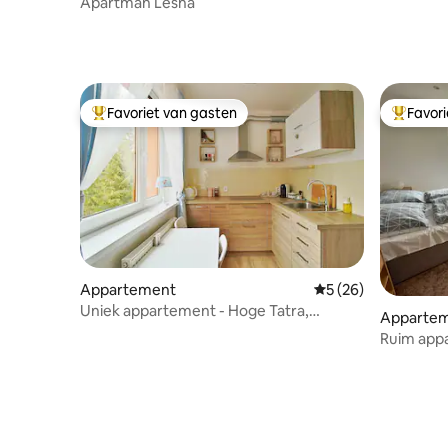
Apartmán Lesná
Favoriet van gasten
Favor
Topfavoriet van gasten
Topfavor
Appartement
Gemiddelde beoordel
5 (26)
Uniek appartement - Hoge Tatra,
Apparte
tandradbaan 400 m
Ruim appa
bergen