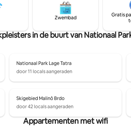
comfortabel voor 2 personen o
aar door een prettig verblijf te
personen met een kind. Open 
n ideale
bad, toilet met wastafel in apar
Gratis p
r een romantisch uitje of een
Zwembad
t
n verblijf. Rust, natuur en
eëren perfecte
gheden om te ontspannen.
pleisters in de buurt van Nationaal Par
Nationaal Park Lage Tatra
door 11 locals aangeraden
Skigebied Malinô Brdo
door 42 locals aangeraden
Appartementen met wifi