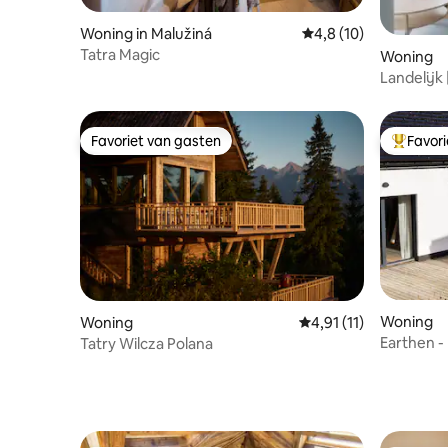
Woning in Malužiná
Gemiddelde beoordeli
4,8 (10)
Tatra Magic
Woning
Landelijk 
Favoriet van gasten
Favor
Favoriet van gasten
Topfavor
Woning
Woning
Gemiddelde beoordelin
4,91 (11)
Earthen -
Tatry Wilcza Polana
gezin in 