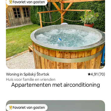
Favoriet van gasten
Topfavoriet van gasten
Woning in Spišský Štvrtok
Gemiddelde be
4,91 (70)
Huis voor familie en vrienden
Appartementen met airconditioning
Favoriet van gasten
Topfavoriet van gasten