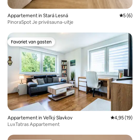
Appartement in Stará Lesná
Gemiddeld
5 (6)
PinoraSpot Je privésauna-uitje
Favoriet van gasten
Favoriet van gasten
Appartement in Veľký Slavkov
Gemiddelde be
4,95 (19)
LuxTatras Appartement