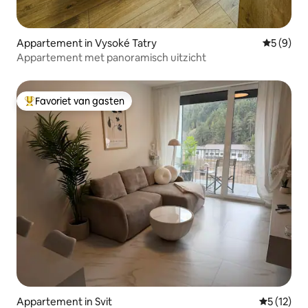
Appartement in Vysoké Tatry
Gemiddeld
5 (9)
Appartement met panoramisch uitzicht
Favoriet van gasten
Topfavoriet van gasten
Appartement in Svit
Gemiddelde
5 (12)