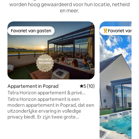
worden hoog gewaardeerd voor hun locatie, netheid
en meer.
Favoriet van gasten
Favoriet van g
Favoriet van gasten
Topfavoriet van 
Appartement in Poprad
Gemiddelde beoordeling van 
5 (10)
Tatra Horizon appartement & privé
wellness
Tatra Horizon appartement is een
modern appartement in Poprad, dat een
uitzonderlijke ervaring in volledige
privacy biedt. Er zijn twee grote
terrassen – een wellness-terras met een
hot tub, Finse sauna, koelbad,
zonnedouche en winterterras, en een