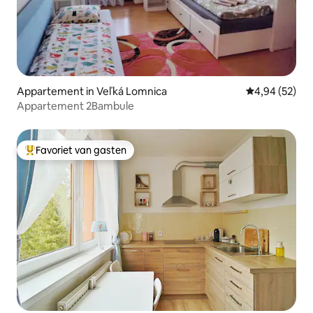
Appartement in Veľká Lomnica
Gemiddelde be
4,94 (52)
Appartement 2Bambule
Favoriet van gasten
Topfavoriet van gasten