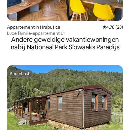
Appartement in Hrabušice
Gemiddelde be
4,78 (23)
Luxe familie-appartement E1
Andere geweldige vakantiewoningen
nabij Nationaal Park Slowaaks Paradijs
Superhost
Superhost