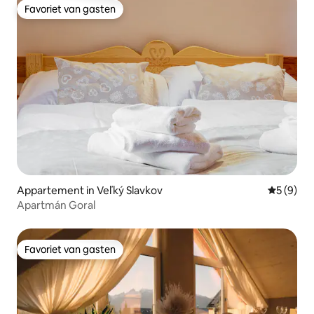
Favoriet van gasten
Favoriet van gasten
Appartement in Veľký Slavkov
Gemiddeld
5 (9)
Apartmán Goral
Favoriet van gasten
Favoriet van gasten