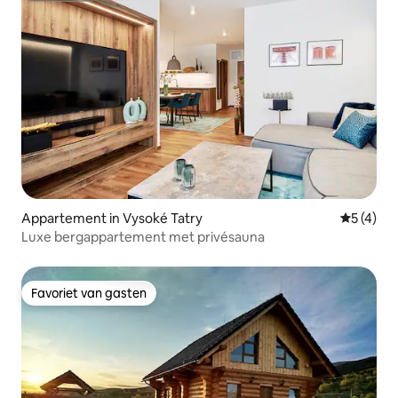
Appartement in Vysoké Tatry
Gemiddeld
5 (4)
Luxe bergappartement met privésauna
Favoriet van gasten
Favoriet van gasten