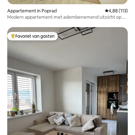
Appartement in Poprad
Gemiddelde beo
4,88 (113)
Modern appartement met adembenemend uitzicht op de
bergen
Favoriet van gasten
Topfavoriet van gasten