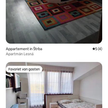
Appartement in Štrba
Gemiddeld
5 (4)
Apartmán Lesná
Favoriet van gasten
Favoriet van gasten