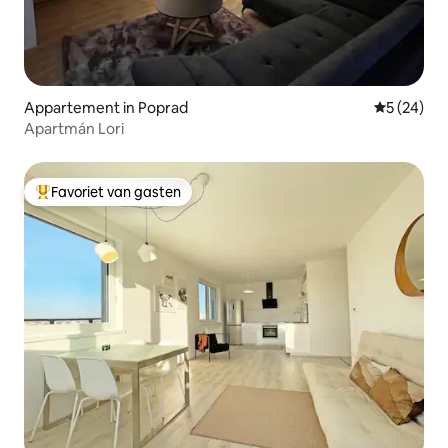
Appartement in Poprad
Gemiddelde
5 (24)
Apartmán Lori
Favoriet van gasten
Topfavoriet van gasten