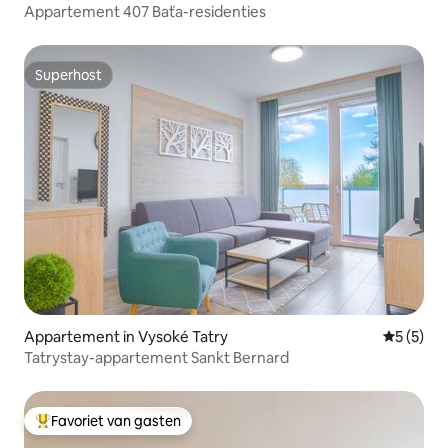
Appartement 407 Baťa-residenties
Superhost
Superhost
Appartement in Vysoké Tatry
Gemiddeld
5 (5)
Tatrystay-appartement Sankt Bernard
Favoriet van gasten
Topfavoriet van gasten