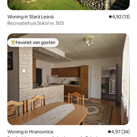
Woning in Stará Lesná
Gemiddelde be
4,92 (13)
Recreatiehuis Sokol nr. 503
Favoriet van gasten
Topfavoriet van gasten
Woning in Hranovnica
Gemiddelde be
4,97 (34)