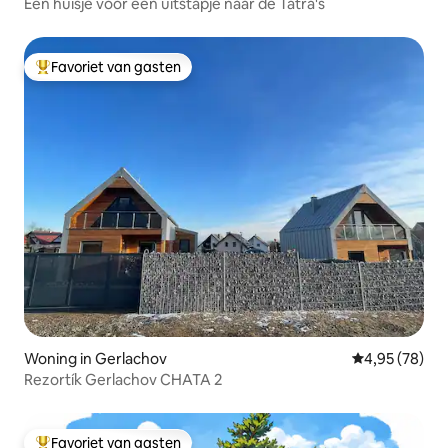
Een huisje voor een uitstapje naar de Tatra's
Favoriet van gasten
Topfavoriet van gasten
Woning in Gerlachov
Gemiddelde be
4,95 (78)
Rezortík Gerlachov CHATA 2
Favoriet van gasten