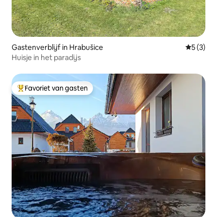
Gastenverblijf in Hrabušice
Gemiddeld
5 (3)
Huisje in het paradijs
Favoriet van gasten
Topfavoriet van gasten