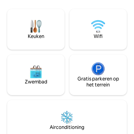
parkeren, een voll
keuken, een kind
omheinde tuin met
Het is de perfecte
ontspanning. Het l
van het skigebied 
Keuken
Wifi
Gratis parkeren op
Zwembad
het terrein
Airconditioning