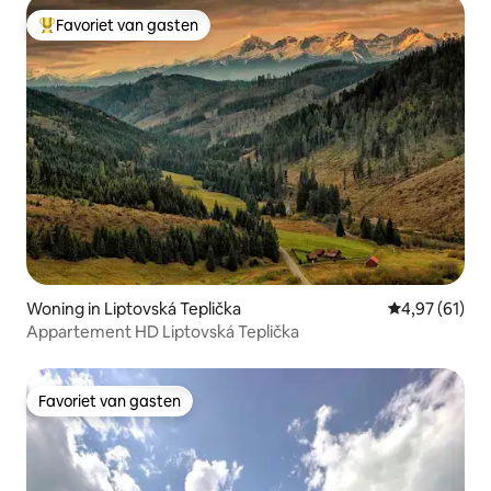
Favoriet van gasten
Topfavoriet van gasten
Woning in Liptovská Teplička
Gemiddelde be
4,97 (61)
Appartement HD Liptovská Teplička
Favoriet van gasten
Favoriet van gasten