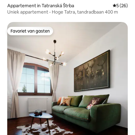
Appartement in Tatranská Štrba
Gemiddelde
5 (26)
Uniek appartement - Hoge Tatra, tandradbaan 400 m
Favoriet van gasten
Favoriet van gasten