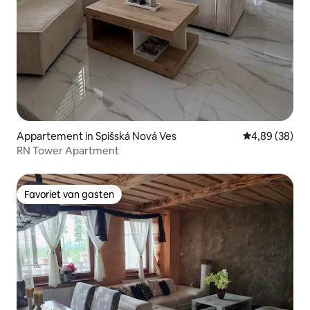
Appartement in Spišská Nová Ves
Gemiddelde be
4,89 (38)
RN Tower Apartment
Favoriet van gasten
Favoriet van gasten