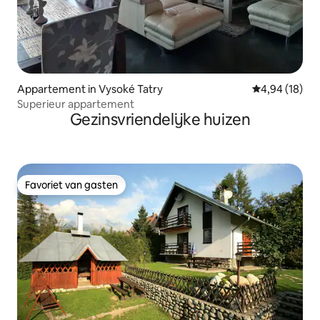
Appartement in Vysoké Tatry
Gemiddelde be
4,94 (18)
Superieur appartement
Gezinsvriendelijke huizen
Favoriet van gasten
Favoriet van gasten