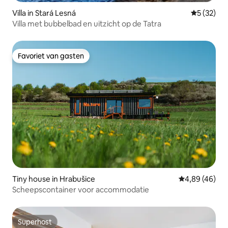
Villa in Stará Lesná
Gemiddelde
5 (32)
Villa met bubbelbad en uitzicht op de Tatra
Favoriet van gasten
Favoriet van gasten
Tiny house in Hrabušice
Gemiddelde be
4,89 (46)
Scheepscontainer voor accommodatie
Superhost
Superhost