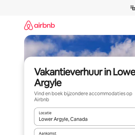
Ga
direct
naar
inhoud
Vakantieverhuur in Lowe
Argyle
Vind en boek bijzondere accommodaties op
Airbnb
Locatie
Wanneer er suggesties beschikbaar zijn, maak je 
Aankomst