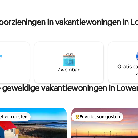
 of ganzen zien. Geniet in
tot het wandelpad, ideaal voor
lbad, het koude bad, ontspan
wandelingen, hardlopen, fietse
a, kijk naar de sterren of
quadrijden. Het sluit ook aan o
voorzieningen in vakantiewoningen in L
n een kampvuur. Je kunt ook
trottoir in de stad dat rechtstr
 vissen in de rivier. Het
North East Point Beach leidt.
weekend-uitstapje!
*Huisdiervriendelijk op aanvra
Gratis p
Zwembad
t
 geweldige vakantiewoningen in Lower
iet van gasten
Favoriet van gasten
iet van gasten
Topfavoriet van gasten