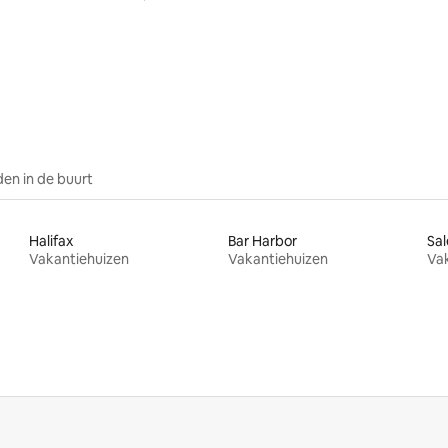
en in de buurt
Halifax
Bar Harbor
Sa
Vakantiehuizen
Vakantiehuizen
Va