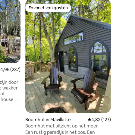
Gastenver
Favoriet van gasten
Favor
Favoriet van gasten
Topfavo
Studio-a
met uitzi
Perfect v
Slechts 
veerbootte
SCHOONM
West Pub
prachtig 
huuracco
garage, 
ons huis.
ecensies
emiddelde beoordeling van 4,95 uit 5, 237 recensies
4,95 (237)
de oceaa
lopen (g
rotsachti
zijn door
supermark
e wakker
banken, 
aat
Yarmouth 
 house is
Halifax. 
an in een
n, of
Boomhut in Mavillette
Gemiddelde beoordeling
4,82 (127)
anwezig)
Boomhut met uitzicht op het meer
Een rustig paradijs in het bos. Een
oegang