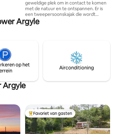
geweldige plek om in contact te komen
met de natuur en te ontspannen. Er is
n en
een tweepersoonskajak die wordt
p het
ower Argyle
gedeeld met onze andere
eeks naar
boomhuisgasten en een
eenpersoonskajak. Reddingsvesten
ag
aanwezig. (2 volwassenen en 3 kinderen)
Ook een vlot dat aan een kabel het meer
op gaat om te zwemmen. We hebben
een 2-persoons schommel om op te
ontspannen in de zon. Wifi komt
arkeren op het
binnenkort. We wonen op het terrein,
Airconditioning
errein
dus aarzel niet om een bericht te sturen
als je zorgen of problemen hebt. Voor
PARKEREN - ga naar de ruimte waar
 Argyle
Treehouse#2 op staat
Favoriet van gasten
Topfavoriet van gasten