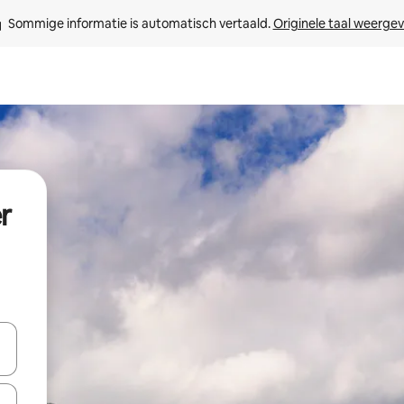
Sommige informatie is automatisch vertaald. 
Originele taal weerge
r
een keuze met je de pijltjestoetsen omhoog en omlaag, óf door te tik