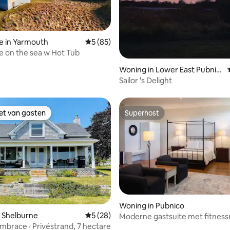
e in Yarmouth
Gemiddelde beoordeling van 5 uit 5, 85 r
5 (85)
 van 4,91 uit 5, 88 recensies
e on the sea w Hot Tub
Woning in Lower East Pubnic
o
Sailor 's Delight
iet van gasten
Superhost
iet van gasten
Superhost
g van 4,87 uit 5, 31 recensies
Woning in Pubnico
 Shelburne
Gemiddelde beoordeling van 5 uit 5, 28 r
5 (28)
Moderne gastsuite met fitness
sauna
mbrace · Privéstrand, 7 hectare