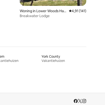
Woning in Lower Woods Har
Gemiddelde beoordeling
4,91 (141)
bour
Breakwater Lodge
lem
York County
kantiehuizen
Vakantiehuizen