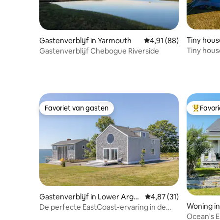
Tiny hous
Gastenverblijf in Yarmouth
Gemiddelde beoordeling
4,91 (88)
Tiny hous
Gastenverblijf Chebogue Riverside
Favoriet van gasten
Favor
Favoriet van gasten
Topfavor
Gastenverblijf in Lower Argyl
Gemiddelde beoordelin
4,87 (31)
e
Woning in
De perfecte EastCoast-ervaring in de
Puffin Inn
Ocean's E