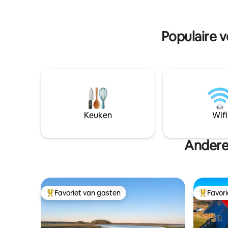
BBQ. Zoet water + hout voorzien.
schildpadden
Bordspelen; meer dan 60 boeken .
het bubbe
Outhouse. Kampvuurplaats. Toegang tot
in de saun
Populaire 
kano, zwemvesten en peddels (gratis)+
geniet va
internet bij de woning van de eigenaar.
zwemmen of
perfecte 
Keuken
Wifi
Andere
Favoriet van gasten
Favor
Topfavoriet van gasten
Topfavor