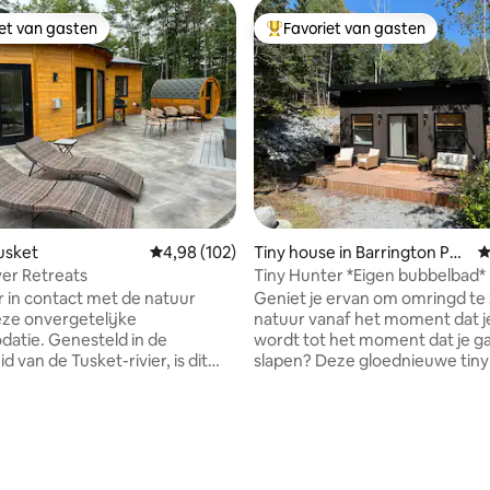
iet van gasten
Favoriet van gasten
iet van gasten
Topfavoriet van gasten
ing van 5 uit 5, 115 recensies
Tusket
Gemiddelde beoordeling van 4,98 uit 5, 102 r
4,98 (102)
Tiny house in Barrington Pas
G
sage
ver Retreats
Tiny Hunter *Eigen bubbelbad*
in contact met de natuur
Geniet je ervan om omringd te 
eze onvergetelijke
natuur vanaf het moment dat j
atie. Genesteld in de
wordt tot het moment dat je g
 van de Tusket-rivier, is dit
slapen? Deze gloednieuwe tiny
cte toevluchtsoord in de
voor jou! Kijk naar de sterren vanuit de
. Deze unieke accommodatie
hottub, pak een boek en ontsp
 mix van privacy, charme en
hangmat onder de berkenbome
, kajak of wandel
maak een fietstocht (fietsen a
rivierpad en verken de geluiden
langs de Barrington Trail. De
tuur. Je kunt bevers, herten,
accommodatie heeft directe t