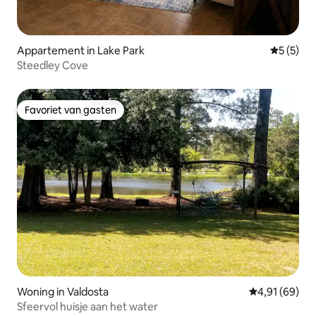
Appartement in Lake Park
Gemiddeld
5 (5)
Steedley Cove
Favoriet van gasten
Favoriet van gasten
Woning in Valdosta
Gemiddelde be
4,91 (69)
Sfeervol huisje aan het water