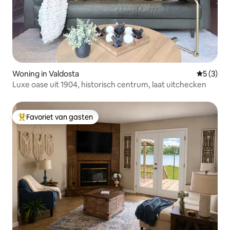
Woning in Valdosta
Gemiddeld
5 (3)
Luxe oase uit 1904, historisch centrum, laat uitchecken
Favoriet van gasten
Topfavoriet van gasten