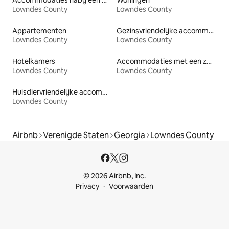
Accommodaties nabij een meer
Woningen
Lowndes County
Lowndes County
Appartementen
Gezinsvriendelijke accommodaties
Lowndes County
Lowndes County
Hotelkamers
Accommodaties met een zwembad
Lowndes County
Lowndes County
Huisdiervriendelijke accommodaties
Lowndes County
Airbnb
Verenigde Staten
Georgia
Lowndes County
© 2026 Airbnb, Inc.
Privacy
Voorwaarden