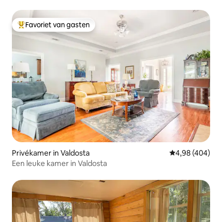
Favoriet van gasten
Topfavoriet van gasten
Privékamer in Valdosta
Gemiddelde beo
4,98 (404)
Een leuke kamer in Valdosta