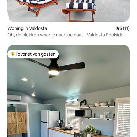
Woning in Valdosta
Gemiddeld
5 (11)
Oh, de plekken waar je naartoe gaat - Valdosta Poolside
Glow!
Favoriet van gasten
Topfavoriet van gasten