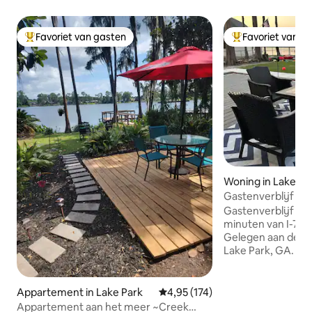
Favoriet van gasten
Favoriet van g
Topfavoriet van gasten
Topfavoriet van 
Woning in Lake Pa
Gastenverblijf aan
de FL/GA-lijn
Gastenverblijf aa
minuten van I-75 e
Gelegen aan de pr
Lake Park, GA. Vo
andere: waterfiets,
zwemmen, kampvu
Tuin is omheind en
Appartement in Lake Park
Gemiddelde beoordeling van 4,95
4,95 (174)
doodlopende straa
Appartement aan het meer ~Creek