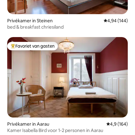
Privékamer in Steinen
Gemiddelde beo
4,94 (144)
bed & breakfast chriesiland
Favoriet van gasten
Topfavoriet van gasten
Privékamer in Aarau
Gemiddelde be
4,9 (164)
Kamer Isabella Bird voor 1-2 personen in Aarau