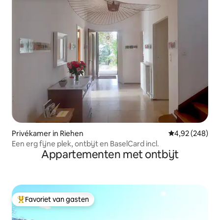
Privékamer in Riehen
Gemiddelde beo
4,92 (248)
Een erg fijne plek, ontbijt en BaselCard incl.
Appartementen met ontbijt
Favoriet van gasten
Topfavoriet van gasten