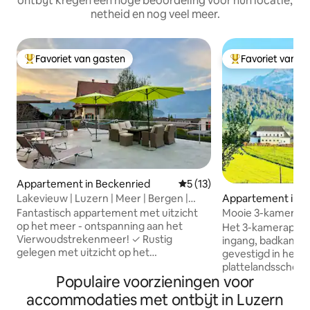
ontbijt kregen een hoge beoordeling voor hun locatie,
netheid en nog veel meer.
Favoriet van gasten
Favoriet van g
Topfavoriet van gasten
Topfavoriet van 
Appartement in Beckenried
Gemiddelde beoordeling van 
5 (13)
Lakevieuw | Luzern | Meer | Bergen |
Appartement in L
Pilatus
Fantastisch appartement met uitzicht
Mooie 3-kamerbij
op het meer - ontspanning aan het
platteland/dicht bi
Het 3-kamerappa
Vierwoudstrekenmeer! ✓ Rustig
ingang, badkamer 
gelegen met uitzicht op het
gevestigd in het 
Vierwoudstrekenmeer en de bergen ✓
plattelandsschool
Slechts 3 minuten lopen naar het meer,
Populaire voorzieningen voor
volledig is gerenoveerd. Om
20 minuten naar Luzern en de
de natuur en met u
accommodaties met ontbijt in Luzern
Pilatusberg ✓ Gezinsvriendelijk met
bergen geniet je van je 