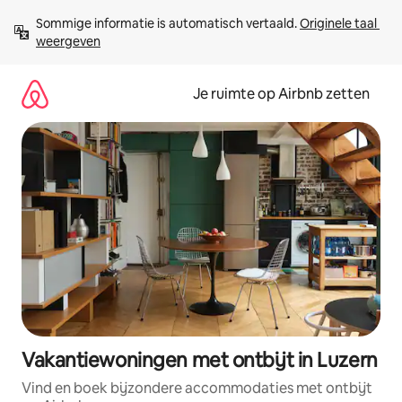
Ga
Sommige informatie is automatisch vertaald. 
Originele taal 
direct
weergeven
naar
inhoud
Je ruimte op Airbnb zetten
Vakantiewoningen met ontbijt in Luzern
Vind en boek bijzondere accommodaties met ontbijt