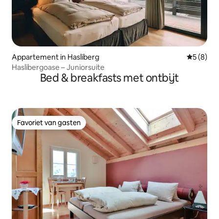
Appartement in Hasliberg
Gemiddeld
5 (8)
Haslibergoase – Juniorsuite
Bed & breakfasts met ontbijt
Favoriet van gasten
Favoriet van gasten