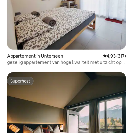
Appartement in Unterseen
Gemiddelde beo
4,93 (317)
gezellig appartement van hoge kwaliteit met uitzicht op
de Jungfrau
Superhost
Superhost