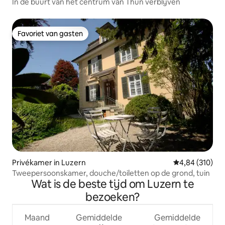
In de buurt van het centrum van Thun verblijven
Favoriet van gasten
Favoriet van gasten
Privékamer in Luzern
Gemiddelde beo
4,84 (310)
Tweepersoonskamer, douche/toiletten op de grond, tuin
Wat is de beste tijd om Luzern te
bezoeken?
Maand
Gemiddelde
Gemiddelde