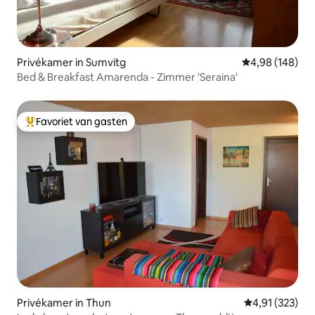
Privékamer in Sumvitg
Gemiddelde beo
4,98 (148)
Bed & Breakfast Amarenda - Zimmer 'Seraina'
Favoriet van gasten
Topfavoriet van gasten
Privékamer in Thun
Gemiddelde beo
4,91 (323)