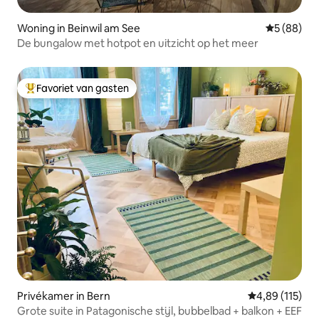
Woning in Beinwil am See
Gemiddelde
5 (88)
De bungalow met hotpot en uitzicht op het meer
Favoriet van gasten
Topfavoriet van gasten
Privékamer in Bern
Gemiddelde beo
4,89 (115)
Grote suite in Patagonische stijl, bubbelbad + balkon + EEF