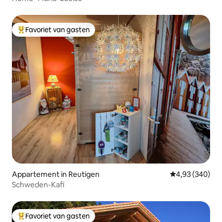
Favoriet van gasten
Topfavoriet van gasten
Appartement in Reutigen
Gemiddelde beo
4,93 (340)
Schweden-Kafi
Favoriet van gasten
Topfavoriet van gasten