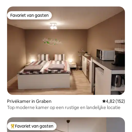
Favoriet van gasten
Favoriet van gasten
Privékamer in Graben
Gemiddelde beo
4,82 (152)
Top moderne kamer op een rustige en landelijke locatie
Favoriet van gasten
Topfavoriet van gasten