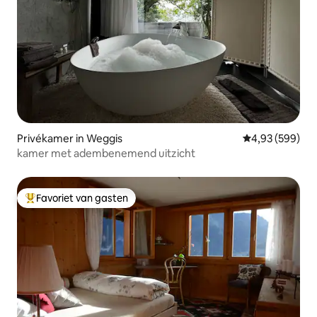
Privékamer in Weggis
Gemiddelde beo
4,93 (599)
kamer met adembenemend uitzicht
Favoriet van gasten
Topfavoriet van gasten