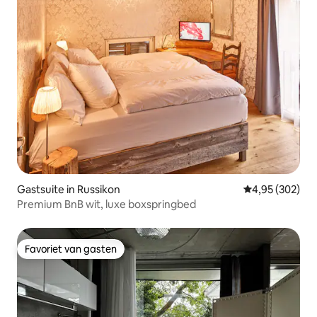
Gastsuite in Russikon
Gemiddelde beo
4,95 (302)
Premium BnB wit, luxe boxspringbed
Favoriet van gasten
Favoriet van gasten