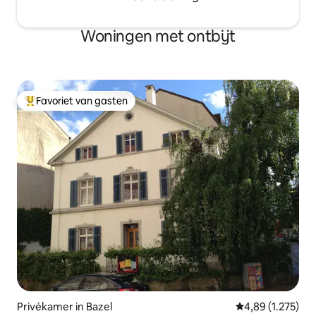
Woningen met ontbijt
Favoriet van gasten
Topfavoriet van gasten
Privékamer in Bazel
Gemiddelde beoor
4,89 (1.275)