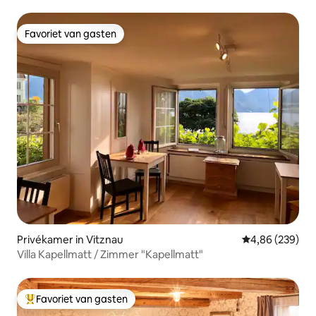
Favoriet van gasten
Favoriet van gasten
Privékamer in Vitznau
Gemiddelde beo
4,86 (239)
Villa Kapellmatt / Zimmer "Kapellmatt"
Favoriet van gasten
Topfavoriet van gasten