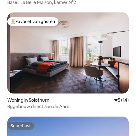
Basel: La Belle Maison, kamer N°2
Favoriet van gasten
Topfavoriet van gasten
Woning in Solothurn
Gemiddelde
5 (14)
Bijgebouw direct aan de Aare
Superhost
Superhost