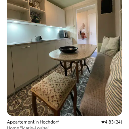
Appartement in Hochdorf
Gemiddelde be
4,83 (24)
Home "Marie-Louise"