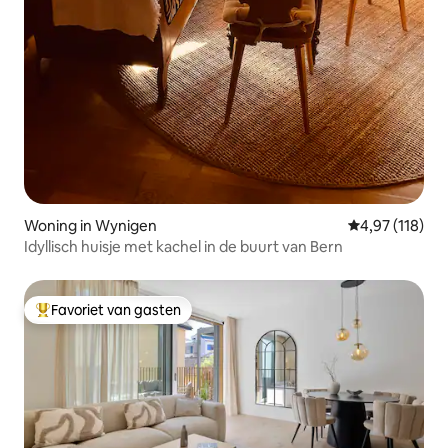
Woning in Wynigen
Gemiddelde beo
4,97 (118)
Idyllisch huisje met kachel in de buurt van Bern
Favoriet van gasten
Topfavoriet van gasten