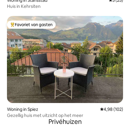
Woning in Stansstad
Gemiddelde
5 (25)
Huis in Kehrsiten
Favoriet van gasten
Topfavoriet van gasten
Woning in Spiez
Gemiddelde beo
4,98 (102)
Gezellig huis met uitzicht op het meer
Privéhuizen