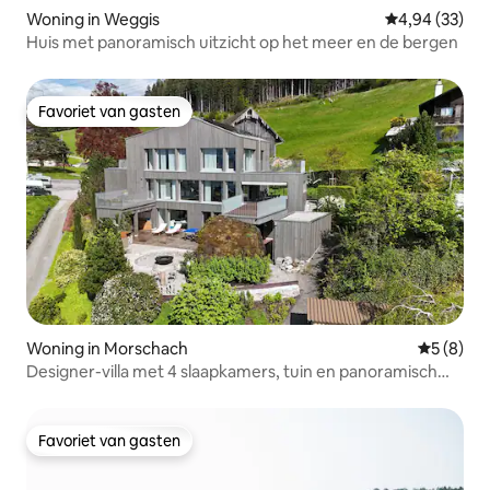
Woning in Weggis
Gemiddelde be
4,94 (33)
Huis met panoramisch uitzicht op het meer en de bergen
Favoriet van gasten
Favoriet van gasten
Woning in Morschach
Gemiddeld
5 (8)
Designer-villa met 4 slaapkamers, tuin en panoramisch
uitzicht op het meer
Favoriet van gasten
Favoriet van gasten