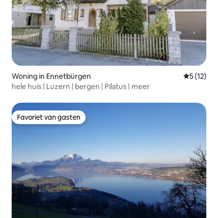
Woning in Ennetbürgen
Gemiddelde
5 (12)
hele huis | Luzern | bergen | Pilatus | meer
Favoriet van gasten
Favoriet van gasten