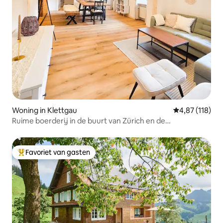
Woning in Klettgau
Gemiddelde beo
4,87 (118)
Ruime boerderij in de buurt van Zürich en de
Rijnwatervallen
Favoriet van gasten
Topfavoriet van gasten