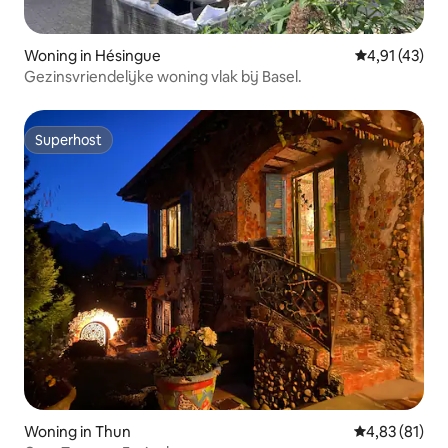
Woning in Hésingue
Gemiddelde be
4,91 (43)
Gezinsvriendelijke woning vlak bij Basel.
Superhost
Superhost
Woning in Thun
Gemiddelde be
4,83 (81)