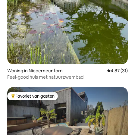
Woning in Niederneunforn
Gemiddelde be
4,87 (31)
Feel-good huis met natuurzwembad
Favoriet van gasten
Topfavoriet van gasten