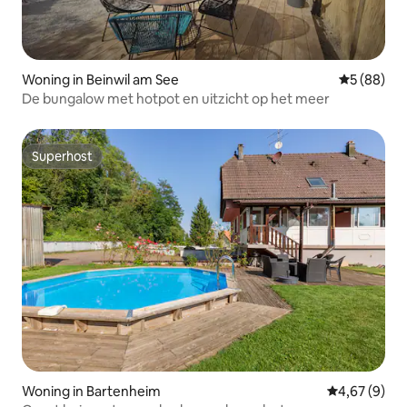
Woning in Beinwil am See
Gemiddelde
5 (88)
De bungalow met hotpot en uitzicht op het meer
Superhost
Superhost
Woning in Bartenheim
Gemiddelde b
4,67 (9)