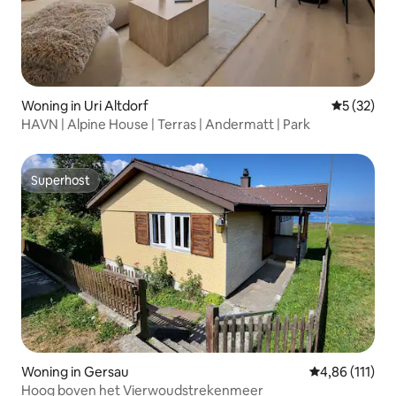
Woning in Uri Altdorf
Gemiddelde
5 (32)
HAVN | Alpine House | Terras | Andermatt | Park
Superhost
Superhost
Woning in Gersau
Gemiddelde beo
4,86 (111)
Hoog boven het Vierwoudstrekenmeer