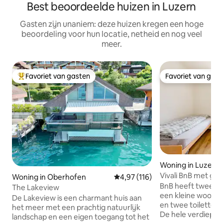
Best beoordeelde huizen in Luzern
Gasten zijn unaniem: deze huizen kregen een hoge
beoordeling voor hun locatie, netheid en nog veel
meer.
Favoriet van gasten
Favoriet van gas
Topfavoriet van gasten
Favoriet van gas
Woning in Luzern
Vivali BnB met grat
Woning in Oberhofen
Gemiddelde beoordeling van 4,97
4,97 (116)
BnB heeft twee t
The Lakeview
een kleine woonk
De Lakeview is een charmant huis aan
en twee toiletten 
het meer met een prachtig natuurlijk
De hele verdieping 
landschap en een eigen toegang tot het