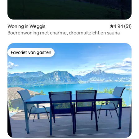
Woning in Weggis
Gemiddelde be
4,94 (51)
Boerenwoning met charme, droomuitzicht en sauna
Favoriet van gasten
Favoriet van gasten