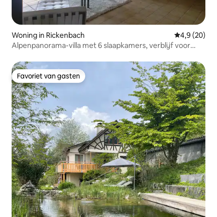
Woning in Rickenbach
Gemiddelde b
4,9 (20)
Alpenpanorama-villa met 6 slaapkamers, verblijf voor
familie en groep, zwembad!
Favoriet van gasten
Favoriet van gasten