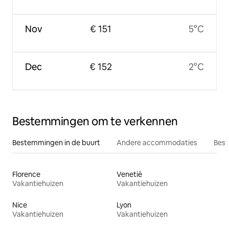
Nov
€ 151
5°C
Dec
€ 152
2°C
Bestemmingen om te verkennen
Bestemmingen in de buurt
Andere accommodaties
Best
Florence
Venetië
Vakantiehuizen
Vakantiehuizen
Nice
Lyon
Vakantiehuizen
Vakantiehuizen