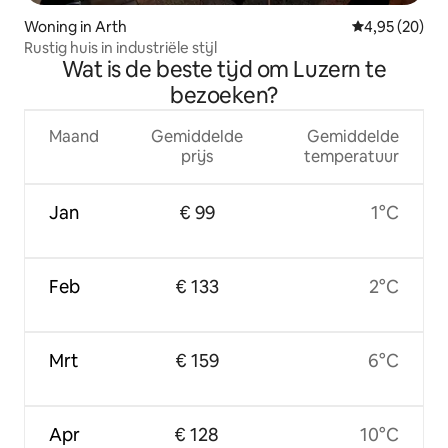
Woning in Arth
Gemiddelde be
4,95 (20)
Rustig huis in industriële stijl
Wat is de beste tijd om Luzern te
bezoeken?
Maand
Gemiddelde
Gemiddelde
prijs
temperatuur
Jan
€ 99
1°C
Feb
€ 133
2°C
Mrt
€ 159
6°C
Apr
€ 128
10°C