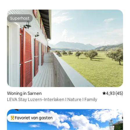
Superhost
Superhost
Woning in Sarnen
Gemiddelde be
4,93 (45)
LEVA Stay Luzern-Interlaken I Nature I Family
Favoriet van gasten
Topfavoriet van gasten