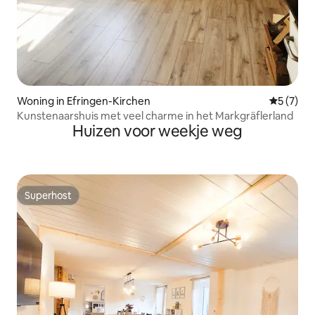
Woning in Efringen-Kirchen
Gemiddeld
5 (7)
Kunstenaarshuis met veel charme in het Markgräflerland
Huizen voor weekje weg
Superhost
Superhost