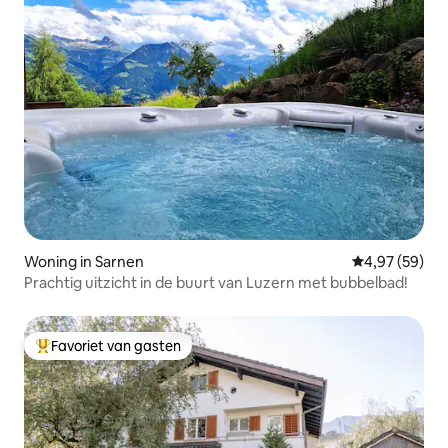
Woning in Sarnen
Gemiddelde be
4,97 (59)
Prachtig uitzicht in de buurt van Luzern met bubbelbad!
Favoriet van gasten
Topfavoriet van gasten