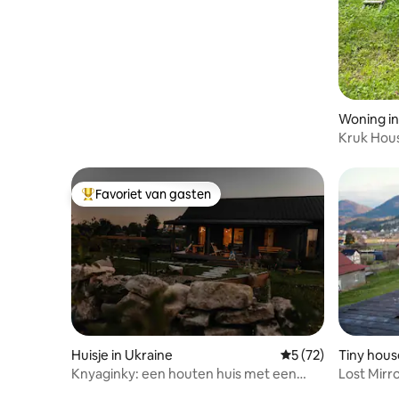
Woning in
Kruk Hou
Favoriet van gasten
Topfavoriet van gasten
Huisje in Ukraine
Gemiddelde beoorde
5 (72)
Tiny hous
Knyaginky: een houten huis met een
Lost Mirr
open haard