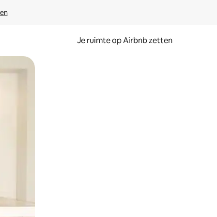
ven
Je ruimte op Airbnb zetten
ken of swipen.