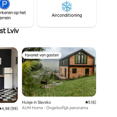
ts! Het
warme en gezellige sfeer in de grote
centrale
ruimte Restaurant, bar, café liggen op
arkeren op het
minder dan een minuut lopen!
Airconditioning
errein
t Lviv
Favoriet van gasten
Favoriet van gasten
Huisje in Slavsko
Gemiddelde beoord
5 (6)
AUM Home - Ongelooflijk panorama
Gemiddelde beoordeling van 4,98 uit 5, 99 recensies
4,98 (99)