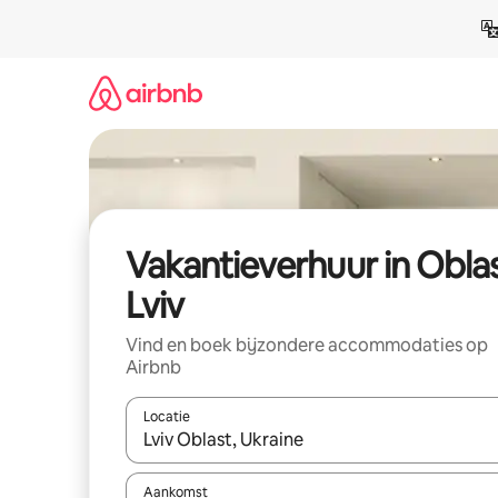
Ga
direct
naar
inhoud
Vakantieverhuur in Obla
Lviv
Vind en boek bijzondere accommodaties op
Airbnb
Locatie
Wanneer er suggesties beschikbaar zijn, maak je 
Aankomst