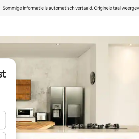
Sommige informatie is automatisch vertaald. 
Originele taal weerge
st
een keuze met je de pijltjestoetsen omhoog en omlaag, óf door te tik