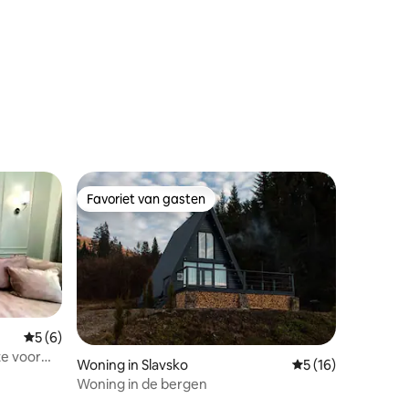
ecensies
Favoriet van gasten
Favoriet van gasten
Gemiddelde beoordeling van 5 uit 5, 6 recensies
5 (6)
te voor
ecensies
Woning in Slavsko
Gemiddelde beoorde
5 (16)
Woning in de bergen