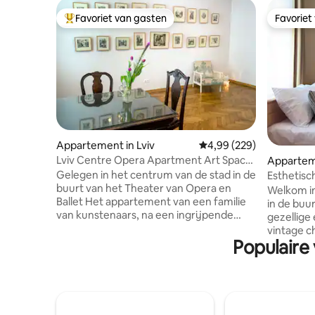
Favoriet van gasten
Favoriet
Topfavoriet van gasten
Favoriet
Appartement in Lviv
Gemiddelde beoordeling 
4,99 (229)
Lviv Centre Opera Apartment Art Space
Apparteme
for 1-3 75m2
Gelegen in het centrum van de stad in de
Esthetisc
buurt van het Theater van Opera en
Main Sq.
Welkom i
Ballet Het appartement van een familie
in de buur
van kunstenaars, na een ingrijpende
gezellige 
renovatie, met een oppervlakte van 75 m
vintage 
². Ik nodig je uit om tijd door te brengen
Populaire
Hoge pla
in een buitengewone creatieve sfeer. In
houten de
het appartement vind je huishoudelijke
sfeer. He
artikelen met een unieke geschiedenis,
een comfo
die zijn aangepast met een liefde voor
uitgerus
kunst van Lviv-kunstenaars van 2
met benod