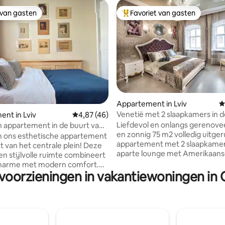
 van gasten
Favoriet van gasten
 van gasten
Topfavoriet van gasten
van 4,99 uit 5, 229 recensies
Appartement in Lviv
G
Venetië met 2 slaapkamers in 
nt in Lviv
Gemiddelde beoordeling van 4,87 uit 5, 46 
4,87 (46)
stad, Br.Rohatyntsiv 49
Liefdevol en onlangs gerenovee
h appartement in de buurt van
en zonnig 75 m2 volledig uitger
n ons esthetische appartement
appartement met 2 slaapkamer
t van het centrale plein! Deze
aparte lounge met Amerikaan
en stijlvolle ruimte combineert
in het historische hart van Lviv.
charme met modern comfort.
appartement is rustig, en is gel
 voorzieningen in vakantiewoningen in O
fonds, grote ramen en warme
gezellige buurt, naast de ber
tails zorgen voor een unieke
Rose op Staroievreiska straat, 
t appartement beschikt over
Legend, met directe toegang t
rtabel bed, een volledig
voetgangersgebied, op slechts
te keuken en een badkamer
minuten lopen van het Rynokple
igdheden. Het ligt in het hart