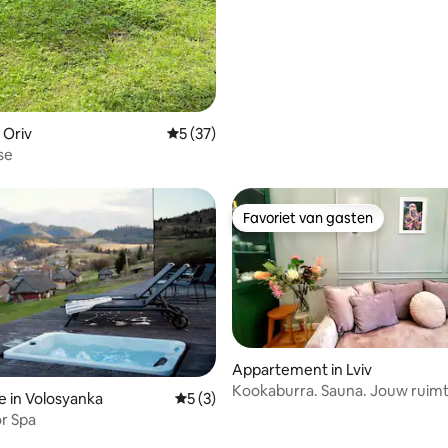
 Oriv
Gemiddelde beoordeling van 5 uit 5, 37 r
5 (37)
se
Favoriet van gasten
Favoriet van gasten
Appartement in Lviv
Kookaburra. Sauna. Jouw ruim
ling van 5 uit 5, 72 recensies
e in Volosyanka
Gemiddelde beoordeling van 5 uit 5, 3 r
5 (3)
herstel.
or Spa