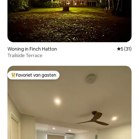
Woning in Finch Hatton
Gemiddelde
5 (31)
Trailside Terrace
Favoriet van gasten
Topfavoriet van gasten