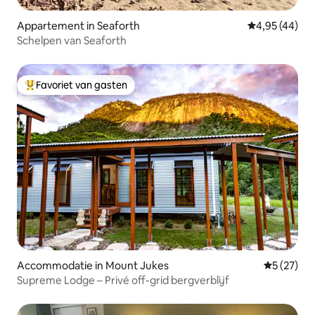
Appartement in Seaforth
Gemiddelde be
4,95 (44)
Schelpen van Seaforth
Favoriet van gasten
Topfavoriet van gasten
Accommodatie in Mount Jukes
Gemiddelde
5 (27)
Supreme Lodge – Privé off-grid bergverblijf