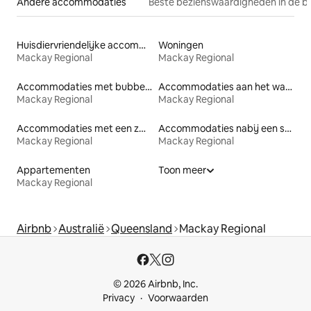
Andere accommodaties
Beste bezienswaardigheden in de b
Huisdiervriendelijke accommodaties
Woningen
Mackay Regional
Mackay Regional
Accommodaties met bubbelbad
Accommodaties aan het water
Mackay Regional
Mackay Regional
Accommodaties met een zwembad
Accommodaties nabij een strand
Mackay Regional
Mackay Regional
Appartementen
Toon meer
Mackay Regional
Airbnb
Australië
Queensland
Mackay Regional
© 2026 Airbnb, Inc.
Privacy
Voorwaarden