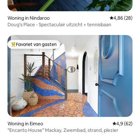
Woning in Nindaroo
Gemiddelde be
4,86 (28)
Doug's Place - Spectaculair uitzicht + tennisbaan
Favoriet van gasten
Topfavoriet van gasten
Woning in Eimeo
Gemiddelde b
4,9 (62)
“Encanto House” Mackay. Zwembad, strand, plezier