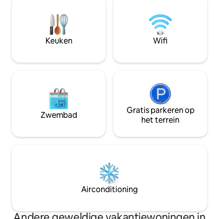
gootsteen en een 
badkamers is van alle gemakken
verder in het hart 
voorzien, waaronder airconditioning,
eigen schattige k
wifi, een volledig uitgeruste keuken en
tafel voor twee.
een wasmachine. Op slechts enkele
Keuken
Wifi
ogenblikken van het strand is het ideaal
voor gezinnen of groepen die tot rust
willen komen.
Gratis parkeren op
Zwembad
het terrein
Airconditioning
Andere geweldige vakantiewoningen in