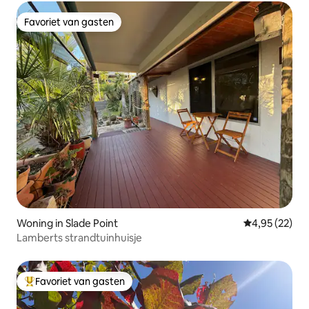
Favoriet van gasten
Favoriet van gasten
Woning in Slade Point
Gemiddelde be
4,95 (22)
Lamberts strandtuinhuisje
Favoriet van gasten
Topfavoriet van gasten