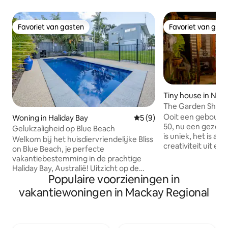
Favoriet van gasten
Favoriet van gas
Favoriet van gasten
Favoriet van gas
Tiny house in Nor
The Garden Shed
Ooit een gebouwde
Woning in Haliday Bay
Gemiddelde beoordeling van
5 (9)
50, nu een gezellige 
Gelukzaligheid op Blue Beach
is uniek, het is arti
Welkom bij het huisdiervriendelijke Bliss
creativiteit uit en 
on Blue Beach, je perfecte
door ons gebouwd.
vakantiebestemming in de prachtige
voorzien van een
Haliday Bay, Australië! Uitzicht op de
queensize bed, een smart-tv, een
Populaire voorzieningen in
oceaan met een ruime buitenruimte net
minikoelkast, een
buiten de goed uitgeruste keuken.
vakantiewoningen in Mackay Regional
koffiezetapparaat
Volledig voorzien van airconditioning
een waterkoker e
met een zwembad en veel ruimte voor
apparaten. Via de openslaande deuren
boot, kinderen en puppy's. Deze
vind je een klein 
accommodatie met 4 slaapkamers en 2