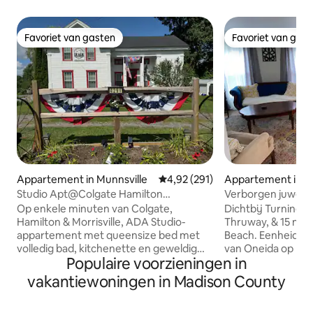
Favoriet van gasten
Favoriet van gas
Favoriet van gasten
Favoriet van gas
Appartement in Munnsville
Gemiddelde beoordeling van 4,92
4,92 (291)
Appartement in O
Studio Apt@Colgate Hamilton
Verborgen juweel - Rustig appartem
Morrisville Bouckville
in vintage stijl
Op enkele minuten van Colgate,
Dichtbij Turning S
Hamilton & Morrisville, ADA Studio-
Thruway, & 15 minuten naar Sylvan
appartement met queensize bed met
Beach. Eenheid ge
volledig bad, kitchenette en geweldig
van Oneida op loo
Populaire voorzieningen in
uitzicht. Moderne gemakken vermengd
restaurants, coff
met comfortabele gezellige landelijke
eenheid bevindt z
vakantiewoningen in Madison County
charme voor een veilig ontspannen
verdieping van een
verbonden en productief verblijf. 28X+
verdiepingen telle