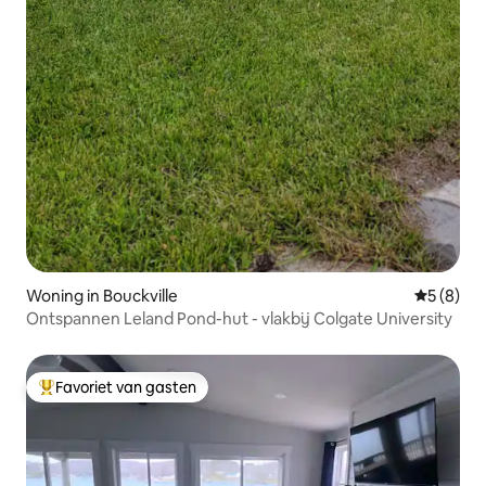
Woning in Bouckville
Gemiddeld
5 (8)
Ontspannen Leland Pond-hut - vlakbij Colgate University
Favoriet van gasten
Topfavoriet van gasten