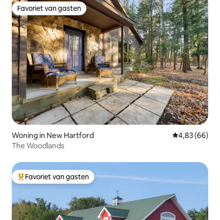
Favoriet van gasten
Favoriet van gasten
Woning in New Hartford
Gemiddelde be
4,83 (66)
The Woodlands
Favoriet van gasten
Topfavoriet van gasten