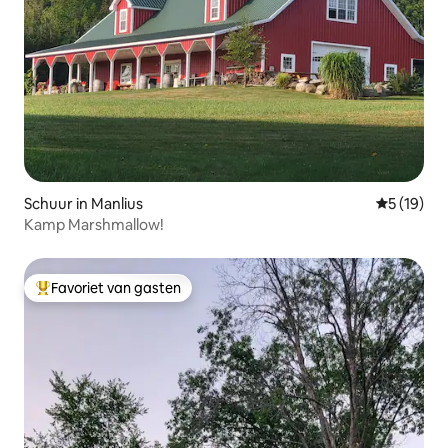
Schuur in Manlius
Gemiddelde
5 (19)
Kamp Marshmallow!
Favoriet van gasten
Topfavoriet van gasten