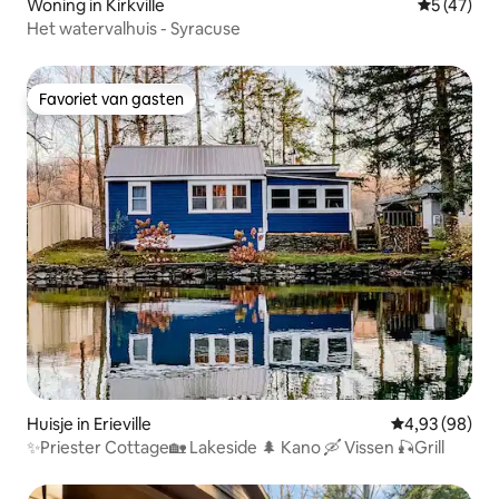
Woning in Kirkville
Gemiddelde
5 (47)
Het watervalhuis - Syracuse
Favoriet van gasten
Favoriet van gasten
Huisje in Erieville
Gemiddelde be
4,93 (98)
✨Priester Cottage🏡 Lakeside 🌲 Kano 🛶 Vissen 🎣Grill