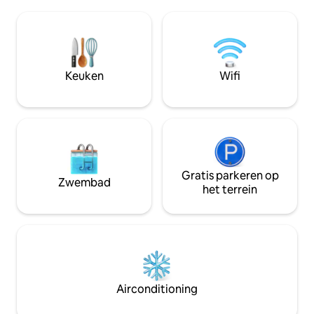
Superhosts, 800+ beoordelingen, zelf
unit met 1 slaapka
inchecken zonder gedoe en flexibel
beschikbaar). Be
annuleren. Schone accommodatie van
handdoeken, goed
hoge kwaliteit voor een eerlijke prijs in
wifi, tv, Roku, airc
het midden van alles. Waarom te veel
ventilator. Slecht
betalen voor een lawaaierig College
van het stadspark 
Keuken
Wifi
Hotel Inn van mindere kwaliteit als je bij
Trial om te hardlop
de Airbnb-verhuurders met de meeste
wandelen! Al het 
beoordelingen in CNY kunt verblijven @
terwijl je weg bent
Bearpath Lodging
Gratis parkeren op
Zwembad
het terrein
Airconditioning