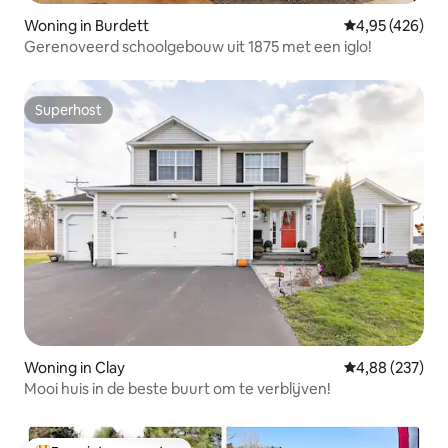
Woning in Burdett
Gemiddelde beo
4,95 (426)
Gerenoveerd schoolgebouw uit 1875 met een iglo!
Superhost
Superhost
Woning in Clay
Gemiddelde beo
4,88 (237)
Mooi huis in de beste buurt om te verblijven!