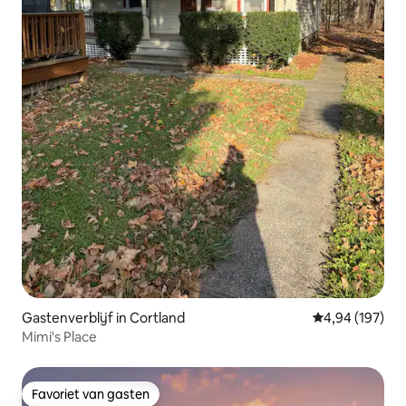
Gastenverblijf in Cortland
Gemiddelde beo
4,94 (197)
Mimi's Place
Favoriet van gasten
Favoriet van gasten