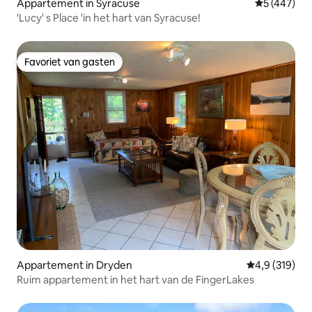
Appartement in Syracuse
Gemiddelde 
5 (447)
'Lucy' s Place 'in het hart van Syracuse!
Favoriet van gasten
Favoriet van gasten
Appartement in Dryden
Gemiddelde be
4,9 (319)
Ruim appartement in het hart van de FingerLakes