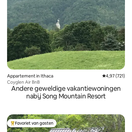
Appartement in Ithaca
Gemiddelde beo
4,97 (721)
Coyglen Air BnB
Andere geweldige vakantiewoningen
nabij Song Mountain Resort
Favoriet van gasten
Topfavoriet van gasten