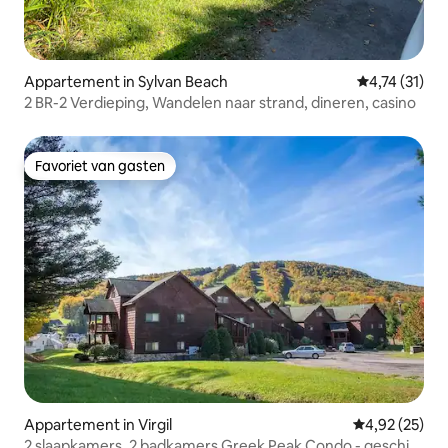
Appartement in Sylvan Beach
Gemiddelde be
4,74 (31)
2 BR-2 Verdieping, Wandelen naar strand, dineren, casino
Favoriet van gasten
Favoriet van gasten
Appartement in Virgil
Gemiddelde be
4,92 (25)
2 slaapkamers, 2 badkamers Greek Peak Condo - geschikt