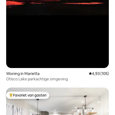
Woning in Marietta
Gemiddelde beo
4,93 (105)
Otisco Lake parkachtige omgeving
Favoriet van gasten
Topfavoriet van gasten