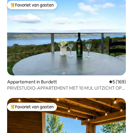
Favoriet van gasten
Topfavoriet van gasten
Appartement in Burdett
Gemiddelde 
5 (169)
PRIVÉSTUDIO-APPARTEMENT MET 10 MIJL UITZICHT OP
HET SENECA-MEER
Favoriet van gasten
Topfavoriet van gasten