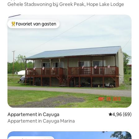
Gehele Stadswoning bij Greek Peak, Hope Lake Lodge
Favoriet van gasten
Topfavoriet van gasten
Appartement in Cayuga
Gemiddelde be
4,96 (69)
Appartement in Cayuga Marina