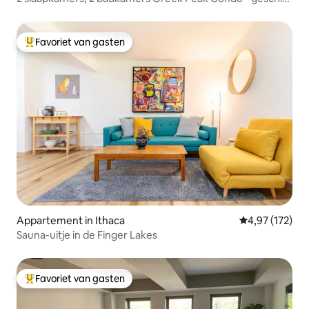
voor 12 personen
Favoriet van gasten
Topfavoriet van gasten
Appartement in Ithaca
Gemiddelde beo
4,97 (172)
Sauna-uitje in de Finger Lakes
Favoriet van gasten
Topfavoriet van gasten