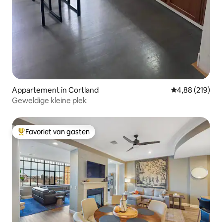
Appartement in Cortland
Gemiddelde beo
4,88 (219)
Geweldige kleine plek
Favoriet van gasten
Topfavoriet van gasten