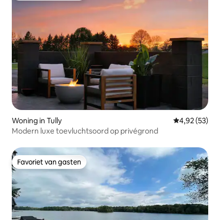
Woning in Tully
Gemiddelde be
4,92 (53)
Modern luxe toevluchtsoord op privégrond
Favoriet van gasten
Favoriet van gasten