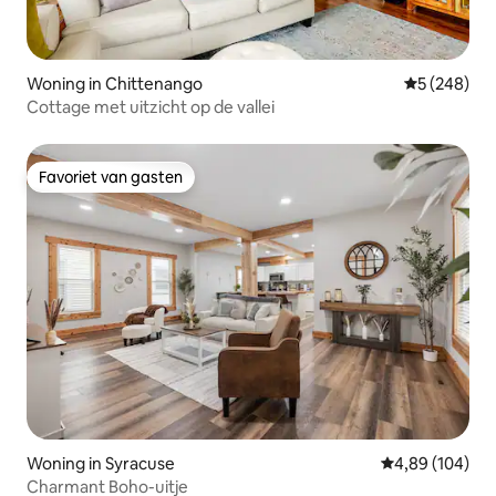
Woning in Chittenango
Gemiddelde 
5 (248)
Cottage met uitzicht op de vallei
Favoriet van gasten
Favoriet van gasten
Woning in Syracuse
Gemiddelde beo
4,89 (104)
Charmant Boho-uitje