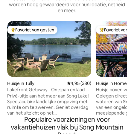
worden hoog gewaardeerd voor hun locatie, netheid
en meer.
Favoriet van gasten
Favoriet van g
Topfavoriet van gasten
Topfavoriet van 
Huisje in Tully
Gemiddelde beoordeling van 4,95
4,95 (380)
Huisje in Homer
Lakefront Getaway - Ontspan en laad op
Huisje boven wate
bij Song Lake!
Privé-uitje aan het meer aan Song Lake!
Gelegen direct bo
Spectaculaire landelijke omgeving met
wateren van Skane
ruimte om te zwerven. Geniet overdag
van een ongeloofli
van het uitzicht op het
meeslepende gelu
Populaire voorzieningen voor
herfstgebladerte, ontspan 's nachts bij
vanuit een rustie
de vuurplaats! Privé terras en
huisje. Ideaal voor kleine
vakantiehuizen vlak bij Song Mountain
aanlegsteiger - neem je kajak en vistuig
familievakanties e