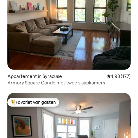
Appartement in Syracuse
Gemiddelde beo
4,93 (177)
Armory Square Condo met twee slaapkamers
Favoriet van gasten
Topfavoriet van gasten