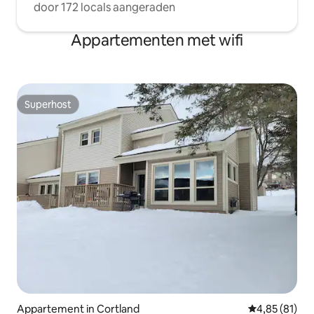
door 172 locals aangeraden
Appartementen met wifi
Superhost
Superhost
Appartement in Cortland
Gemiddelde be
4,85 (81)