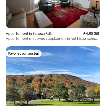
Appartement in Seneca Falls
Gemiddelde be
4,98 (58)
Appartement met twee slaapkamers in het historische
centrum van Seneca Falls
Favoriet van gasten
Favoriet van gasten