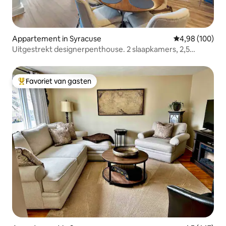
Appartement in Syracuse
Gemiddelde beo
4,98 (100)
Uitgestrekt designerpenthouse. 2 slaapkamers, 2,5
badkamers PH
Favoriet van gasten
Topfavoriet van gasten