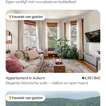
Eigen verblijf met vuurplaats en bubbelbad
Favoriet van gasten
Topfavoriet van gasten
Appartement in Auburn
Gemiddelde beo
4,95 (184)
Elegante historische suite — balkon en open haard
Favoriet van gasten
Topfavoriet van gasten