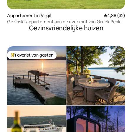
Appartement in Virgil
Gemiddelde be
4,88 (32)
Gezinski-appartement aan de overkant van Greek Peak
Gezinsvriendelijke huizen
Favoriet van gasten
Topfavoriet van gasten