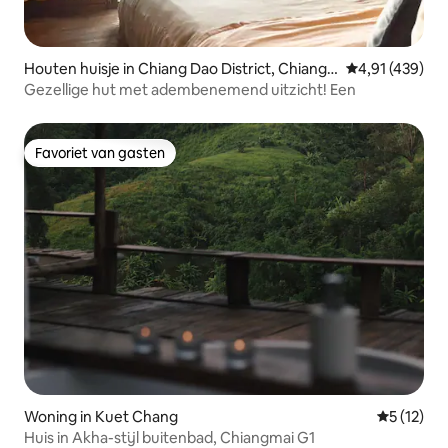
Houten huisje in Chiang Dao District, Chiang
Gemiddelde beo
4,91 (439)
Mai, Thailand
Gezellige hut met adembenemend uitzicht! Een
Favoriet van gasten
Favoriet van gasten
Woning in Kuet Chang
Gemiddelde
5 (12)
Huis in Akha-stijl buitenbad, Chiangmai G1