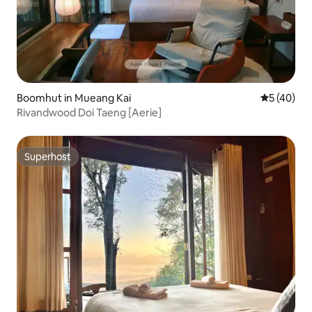
Boomhut in Mueang Kai
Gemiddelde
5 (40)
Rivandwood Doi Taeng [Aerie]
Superhost
Superhost